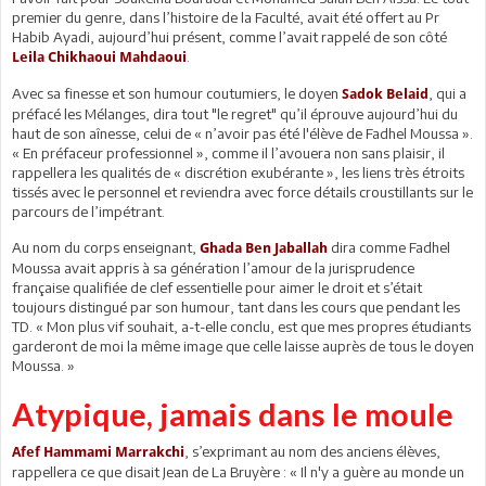
premier du genre, dans l’histoire de la Faculté, avait été offert au Pr
Habib Ayadi, aujourd’hui présent, comme l’avait rappelé de son côté
.
Leila Chikhaoui Mahdaoui
Avec sa finesse et son humour coutumiers, le doyen
, qui a
Sadok Belaid
préfacé les Mélanges, dira tout "le regret" qu’il éprouve aujourd’hui du
haut de son aînesse, celui de « n’avoir pas été l'élève de Fadhel Moussa ».
« En préfaceur professionnel », comme il l’avouera non sans plaisir, il
rappellera les qualités de « discrétion exubérante », les liens très étroits
tissés avec le personnel et reviendra avec force détails croustillants sur le
parcours de l’impétrant.
Au nom du corps enseignant,
dira comme Fadhel
Ghada Ben Jaballah
Moussa avait appris à sa génération l’amour de la jurisprudence
française qualifiée de clef essentielle pour aimer le droit et s’était
toujours distingué par son humour, tant dans les cours que pendant les
TD. « Mon plus vif souhait, a-t-elle conclu, est que mes propres étudiants
garderont de moi la même image que celle laisse auprès de tous le doyen
Moussa. »
Atypique, jamais dans le moule
, s’exprimant au nom des anciens élèves,
Afef Hammami Marrakchi
rappellera ce que disait Jean de La Bruyère : « Il n'y a guère au monde un