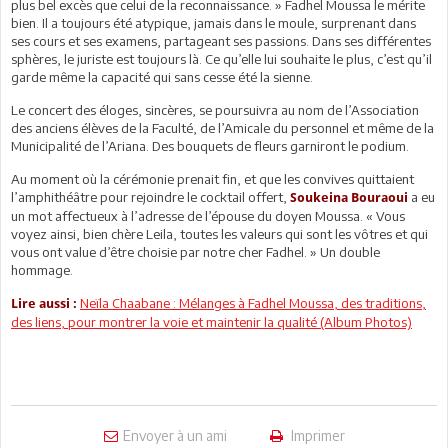
plus bel excès que celui de la reconnaissance. » Fadhel Moussa le mérite
bien. Il a toujours été atypique, jamais dans le moule, surprenant dans
ses cours et ses examens, partageant ses passions. Dans ses différentes
sphères, le juriste est toujours là. Ce qu’elle lui souhaite le plus, c’est qu’il
garde même la capacité qui sans cesse été la sienne.
Le concert des éloges, sincères, se poursuivra au nom de l’Association
des anciens élèves de la Faculté, de l’Amicale du personnel et même de la
Municipalité de l’Ariana. Des bouquets de fleurs garniront le podium.
Au moment où la cérémonie prenait fin, et que les convives quittaient
l’amphithéâtre pour rejoindre le cocktail offert,
a eu
Soukeina Bouraoui
un mot affectueux à l’adresse de l’épouse du doyen Moussa. « Vous
voyez ainsi, bien chère Leila, toutes les valeurs qui sont les vôtres et qui
vous ont value d’être choisie par notre cher Fadhel. » Un double
hommage.
Neïla Chaabane : Mélanges à Fadhel Moussa, des traditions,
Lire aussi :
des liens, pour montrer la voie et maintenir la qualité (Album Photos)
Envoyer à un ami
Imprimer