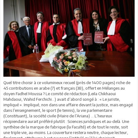
Quel titre choisir à ce volumineux recueil (près de 1400 pages) riche de
45 contributions en arabe (7) et français (38), offert en Mélanges au
doyen Fadhel Moussa ? Le comité de rédaction (Leila Chikhaoui
Mahdaoui, Wahid Ferchichi…) avait d’abord songé à : « Le juriste,
impliqué ». Impliqué, non dans une affaire devant la justice, mais engagé
dans l’enseignement, le sport (le tennis), la vie parlementaire
(Constituant), la société civile (Maire de l’Ariana) … L’heureux
récipiendaire aurait préféré plutôt : Sciences juridiques et au-delà. Une
synthèse de la marque de fabrique (la Faculté) et de tout le reste, soit
une triple vie, au-moins. La couverture restera neutre, chaque lecteur,
finalement, attribuera à cet ouvrage l’intitulé qu’il lui choisirait.