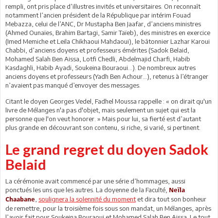
rempli, ont pris place d’illustres invités et universitaires. On reconnaît
notamment l’ancien président de la République par intérim Fouad
Mebazza, celui de l’ANC, Dr Mustapha Ben Jaafar, d’anciens ministres
(Ahmed Ounaïes, Brahim Bartagi, Samir Taïeb), des ministres en exercice
(Imed Memiche et Leila Chikhaoui Mahdaoui), le bâtonnier Lazhar Karoui
Chabbi, d’anciens doyens et professeurs émérites (Sadok Belaid,
Mohamed Salah Ben Aissa, Lotfi Chedli, Abdelmajid Charfi, Habib
Kasdaghli, Habib Ayadi, Soukeina Bouraoui…). De nombreux autres
anciens doyens et professeurs (Yadh Ben Achour…), retenus à l’étranger
n’avaient pas manqué d’envoyer des messages.
Citant le doyen Georges Vedel, Fadhel Moussa rappelle : « on dirait qu'un
livre de Mélanges n'a pas d'objet, mais seulement un sujet qui est la
personne que l'on veut honorer. » Mais pour lui, sa fierté est d’autant
plus grande en découvrant son contenu, si riche, si varié, si pertinent.
Le grand regret du doyen Sadok
Belaid
La cérémonie avait commencé par une série d’hommages, aussi
ponctués les uns que les autres. La doyenne de la Faculté,
Neïla
,
soulignera la solennité du moment
et dira tout son bonheur
Chaabane
de remettre, pour la troisième fois sous son mandat, un Mélanges, après
l’avoir fait pour Soukeina Bouraoui et Mohamed Salah Ben Aissa. Le tout