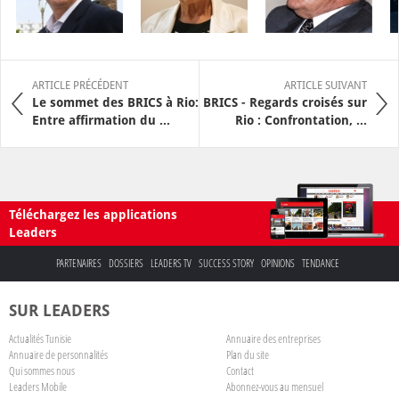
ARTICLE PRÉCÉDENT
ARTICLE SUIVANT
Le sommet des BRICS à Rio:
BRICS - Regards croisés sur
Entre affirmation du ...
Rio : Confrontation, ...
Téléchargez les applications
Leaders
PARTENAIRES
DOSSIERS
LEADERS TV
SUCCESS STORY
OPINIONS
TENDANCE
SUR LEADERS
Actualités Tunisie
Annuaire des entreprises
Annuaire de personnalités
Plan du site
Qui sommes nous
Contact
Leaders Mobile
Abonnez-vous au mensuel