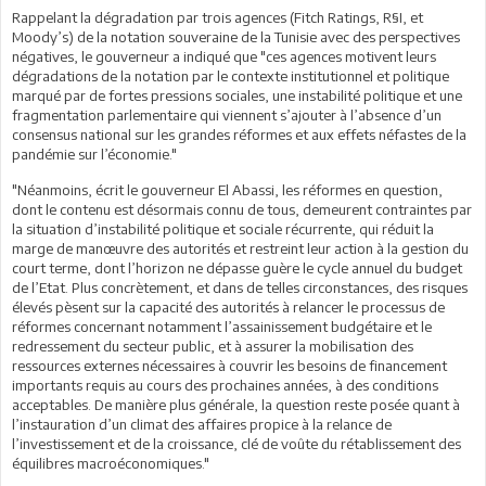
Rappelant la dégradation par trois agences (Fitch Ratings, R§I, et
Moody’s) de la notation souveraine de la Tunisie avec des perspectives
négatives, le gouverneur a indiqué que "ces agences motivent leurs
dégradations de la notation par le contexte institutionnel et politique
marqué par de fortes pressions sociales, une instabilité politique et une
fragmentation parlementaire qui viennent s’ajouter à l’absence d’un
consensus national sur les grandes réformes et aux effets néfastes de la
pandémie sur l’économie."
"Néanmoins, écrit le gouverneur El Abassi, les réformes en question,
dont le contenu est désormais connu de tous, demeurent contraintes par
la situation d’instabilité politique et sociale récurrente, qui réduit la
marge de manœuvre des autorités et restreint leur action à la gestion du
court terme, dont l’horizon ne dépasse guère le cycle annuel du budget
de l’Etat. Plus concrètement, et dans de telles circonstances, des risques
élevés pèsent sur la capacité des autorités à relancer le processus de
réformes concernant notamment l’assainissement budgétaire et le
redressement du secteur public, et à assurer la mobilisation des
ressources externes nécessaires à couvrir les besoins de financement
importants requis au cours des prochaines années, à des conditions
acceptables. De manière plus générale, la question reste posée quant à
l’instauration d’un climat des affaires propice à la relance de
l’investissement et de la croissance, clé de voûte du rétablissement des
équilibres macroéconomiques."