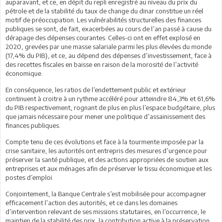
auparavant, et ce, en dépit du repli enregistré au niveau du prix du
pétrole et de la stabilité du taux de change du dinar constitue un réel
motif de préoccupation. Les vulnérabilités structurelles des finances
publiques se sont, de fait, exacerbées au cours de l’an passé à cause du
dérapage des dépenses courantes. Celles-ci ont en effet explosé en
2020, grevées par une masse salariale parmi les plus élevées du monde
(17,4% du PIB), et ce, au dépend des dépenses d’investissement, face à
des recettes fiscales en baisse en raison de la morosité de l’activité
économique.
En conséquence, les ratios de l’endettement public et extérieur
continuent à croitre à un rythme accéléré pour atteindre 84,3% et 61,6%
du PIB respectivement, rognant de plus en plus l’espace budgétaire, plus
que jamais nécessaire pour mener une politique d’assainissement des
finances publiques.
Compte tenu de ces évolutions et face à la tourmente imposée par la
crise sanitaire, les autorités ont entrepris des mesures d’urgence pour
préserver la santé publique, et des actions appropriées de soutien aux
entreprises et aux ménages afin de préserver le tissu économique et les
postes d’emploi.
Conjointement, la Banque Centrale s’est mobilisée pour accompagner
efficacement l’action des autorités, et ce dans les domaines
d’intervention relevant de ses missions statutaires, en l’occurrence, le
maintien de la stabilité des prix, la contribution active à la préservation