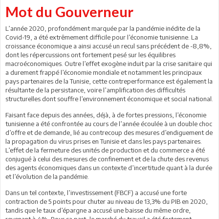
Mot du Gouverneur
L’année 2020, profondément marquée par la pandémie inédite de la
Covid-19, a été extrêmement difficile pour l’économie tunisienne. La
croissance économique a ainsi accusé un recul sans précédent de -8,8%,
dont les répercussions ont fortement pesé sur les équilibres
macroéconomiques. Outre l’effet exogène induit par la crise sanitaire qui
a durement frappé l’économie mondiale et notamment les principaux
pays partenaires de la Tunisie, cette contreperformance est également la
résultante de la persistance, voire l’amplification des difficultés
structurelles dont souffre l’environnement économique et social national.
Faisant face depuis des années, déjà, à de fortes pressions, l’économie
tunisienne a été confrontée au cours de l’année écoulée à un double choc
d’offre et de demande, lié au contrecoup des mesures d’endiguement de
la propagation du virus prises en Tunisie et dans les pays partenaires.
L’effet de la fermeture des unités de production et du commerce a été
conjugué à celui des mesures de confinement et de la chute des revenus
des agents économiques dans un contexte d’incertitude quant à la durée
et l’évolution de la pandémie.
Dans un tel contexte, l’investissement (FBCF) a accusé une forte
contraction de 5 points pour chuter au niveau de 13,3% du PIB en 2020,
tandis que le taux d’épargne a accusé une baisse du même ordre,
revenant à 4%. Pour sa part, le marché du travail a été fortement