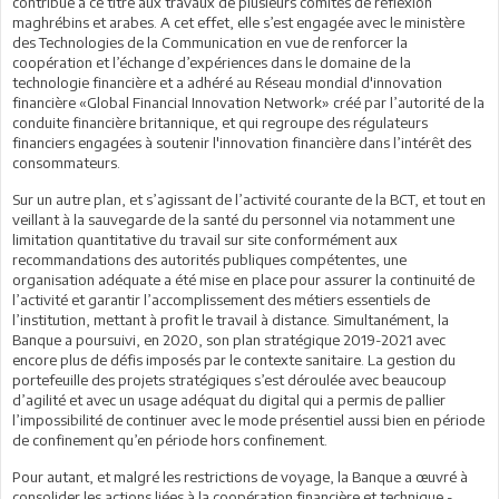
contribue à ce titre aux travaux de plusieurs comités de réflexion
maghrébins et arabes. A cet effet, elle s’est engagée avec le ministère
des Technologies de la Communication en vue de renforcer la
coopération et l’échange d’expériences dans le domaine de la
technologie financière et a adhéré au Réseau mondial d'innovation
financière «Global Financial Innovation Network» créé par l’autorité de la
conduite financière britannique, et qui regroupe des régulateurs
financiers engagées à soutenir l'innovation financière dans l’intérêt des
consommateurs.
Sur un autre plan, et s’agissant de l’activité courante de la BCT, et tout en
veillant à la sauvegarde de la santé du personnel via notamment une
limitation quantitative du travail sur site conformément aux
recommandations des autorités publiques compétentes, une
organisation adéquate a été mise en place pour assurer la continuité de
l’activité et garantir l’accomplissement des métiers essentiels de
l’institution, mettant à profit le travail à distance. Simultanément, la
Banque a poursuivi, en 2020, son plan stratégique 2019-2021 avec
encore plus de défis imposés par le contexte sanitaire. La gestion du
portefeuille des projets stratégiques s’est déroulée avec beaucoup
d’agilité et avec un usage adéquat du digital qui a permis de pallier
l’impossibilité de continuer avec le mode présentiel aussi bien en période
de confinement qu’en période hors confinement.
Pour autant, et malgré les restrictions de voyage, la Banque a œuvré à
consolider les actions liées à la coopération financière et technique -