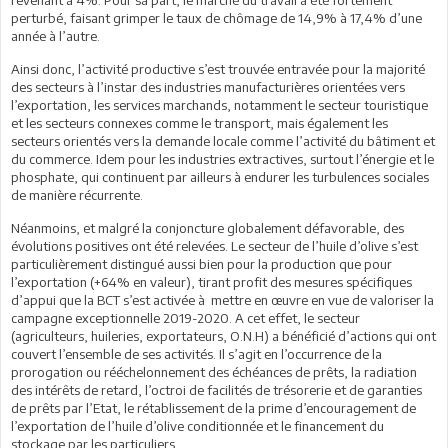
perturbé, faisant grimper le taux de chômage de 14,9% à 17,4% d’une
année à l’autre.
Ainsi donc, l’activité productive s’est trouvée entravée pour la majorité
des secteurs à l’instar des industries manufacturières orientées vers
l’exportation, les services marchands, notamment le secteur touristique
et les secteurs connexes comme le transport, mais également les
secteurs orientés vers la demande locale comme l’activité du bâtiment et
du commerce. Idem pour les industries extractives, surtout l’énergie et le
phosphate, qui continuent par ailleurs à endurer les turbulences sociales
de manière récurrente.
Néanmoins, et malgré la conjoncture globalement défavorable, des
évolutions positives ont été relevées. Le secteur de l’huile d’olive s’est
particulièrement distingué aussi bien pour la production que pour
l’exportation (+64% en valeur), tirant profit des mesures spécifiques
d’appui que la BCT s’est activée à mettre en œuvre en vue de valoriser la
campagne exceptionnelle 2019-2020. A cet effet, le secteur
(agriculteurs, huileries, exportateurs, O.N.H) a bénéficié d’actions qui ont
couvert l’ensemble de ses activités. Il s’agit en l’occurrence de la
prorogation ou rééchelonnement des échéances de prêts, la radiation
des intérêts de retard, l’octroi de facilités de trésorerie et de garanties
de prêts par l’Etat, le rétablissement de la prime d’encouragement de
l’exportation de l’huile d’olive conditionnée et le financement du
stockage par les particuliers.