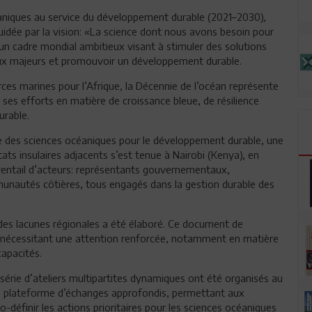
aniques au service du développement durable (2021–2030),
dée par la vision: «La science dont nous avons besoin pour
 un cadre mondial ambitieux visant à stimuler des solutions
aux majeurs et promouvoir un développement durable.
es marines pour l’Afrique, la Décennie de l’océan représente
 ses efforts en matière de croissance bleue, de résilience
rable.
ie des sciences océaniques pour le développement durable, une
tats insulaires adjacents s’est tenue à Nairobi (Kenya), en
éventail d’acteurs: représentants gouvernementaux,
munautés côtières, tous engagés dans la gestion durable des
 des lacunes régionales a été élaboré. Ce document de
es nécessitant une attention renforcée, notamment en matière
apacités.
 série d’ateliers multipartites dynamiques ont été organisés au
ne plateforme d’échanges approfondis, permettant aux
o-définir les actions prioritaires pour les sciences océaniques