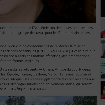
marine et membre de l’Académie tunisienne des sciences, des
résidente du groupe de travail pour les États africains et les
gionaux en vue de coordonner et de renforcer la mise en
 des sciences océaniques (UN OCEAN DECADE). Il veille à ce que
onsolidée au sein des nations africaines, des organisations
férents forums impliqués.
 États insulaires adjacents — Ghana, Afrique du Sud, Nigéria,
les, Égypte, Tunisie, Érythrée, Maroc, Tanzanie, Soudan et
skforce Afrique. Des sièges supplémentaires sont réservés aux
nies et aux organisations non gouvernementales, qui seront
 de la COI-Afrique (IOCAFRICA).