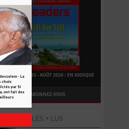
LEADERS N° 183 - AOÛT 2026 : EN KIOSQUE
esselem - La
s choix
ctés par Si
 ont fait des
ABONNEZ-VOUS
eilleurs
LES + LUS