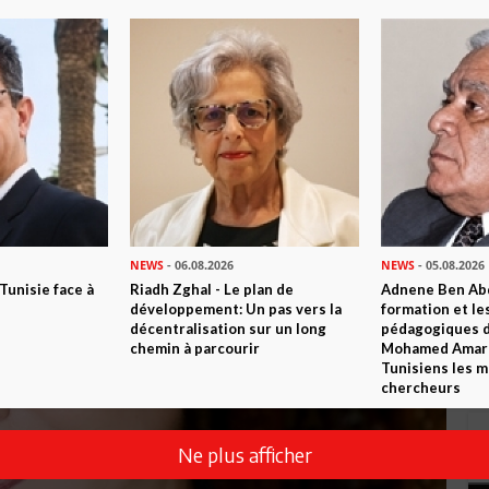
jacents
NEWS
- 06.08.2026
NEWS
- 05.08.2026
 Tunisie face à
Riadh Zghal - Le plan de
Adnene Ben Abd
développement: Un pas vers la
formation et le
décentralisation sur un long
pédagogiques di
chemin à parcourir
Mohamed Amara,
Tunisiens les m
chercheurs
Ne plus afficher