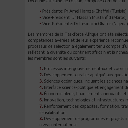
Décennie africaine de l’océan, composé comme suit:
Présidente: Pr Amel Hamza-Chaffai (Tunisie)
•
Vice-Président: Dr Hassan Mustahfid (Maroc)
•
Vice-Présidente: Dr Ifesinachi Okafor (Nigéria)
•
Les membres de la Taskforce Afrique ont été sélection
compétences avérées et de leur expérience reconnue d
processus de sélection a également tenu compte d’un 
reflétant la diversité du continent africain et la ric
les membres sont les suivants:
Processus intergouvernementaux et coordinat
1.
Développement durable appliqué aux questio
2.
Sciences océaniques, incluant les sciences nat
3.
Interface science-politique et engagement des
4.
Économie bleue, financements innovants et 
5.
Innovation, technologies et infrastructures 
6.
Renforcement des capacités, formation, tran
7.
sensibilisation;
Développement de programmes et projets interd
8.
niveau international.