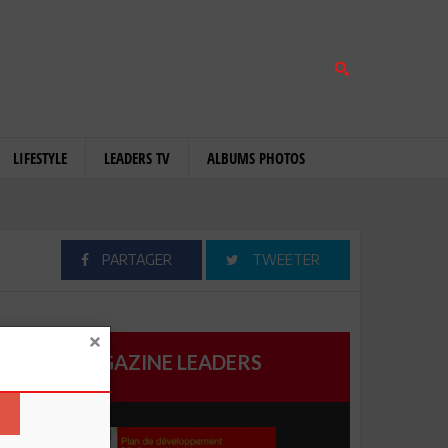
LIFESTYLE
LEADERS TV
ALBUMS PHOTOS
PARTAGER
TWEETER
MAGAZINE LEADERS