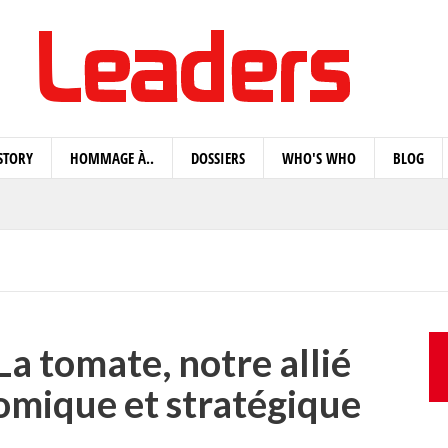
STORY
HOMMAGE À..
DOSSIERS
WHO'S WHO
BLOG
La tomate, notre allié
omique et stratégique