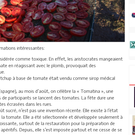
rmations intéressantes:
nsidérée comme toxique. En effet, les aristocrates mangeaient
omate en réagissant avec le plomb, provoquait des
tue.
e ketchup à base de tomate était vendu comme sirop médical
spagne), au mois d’août, on célèbre la « Tomatina », une
s de participants se lancent des tomates. La fête dure une
es écrasées dans les rues.
 sucré, n’est pas une invention récente. Elle existe à l’état
 la tomate. Elle a été sélectionnée et développée seulement à
issante, surtout de la restauration pour la préparation de
péritifs. Depuis, elle s’est imposée partout et ne cesse de se