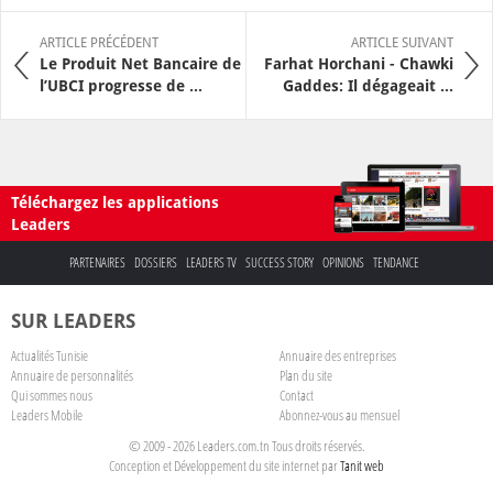
ARTICLE PRÉCÉDENT
ARTICLE SUIVANT
Le Produit Net Bancaire de
Farhat Horchani - Chawki
l’UBCI progresse de ...
Gaddes: Il dégageait ...
Téléchargez les applications
Leaders
PARTENAIRES
DOSSIERS
LEADERS TV
SUCCESS STORY
OPINIONS
TENDANCE
SUR LEADERS
Actualités Tunisie
Annuaire des entreprises
Annuaire de personnalités
Plan du site
Qui sommes nous
Contact
Leaders Mobile
Abonnez-vous au mensuel
© 2009 - 2026 Leaders.com.tn Tous droits réservés.
Conception et Développement du site internet par
Tanit web