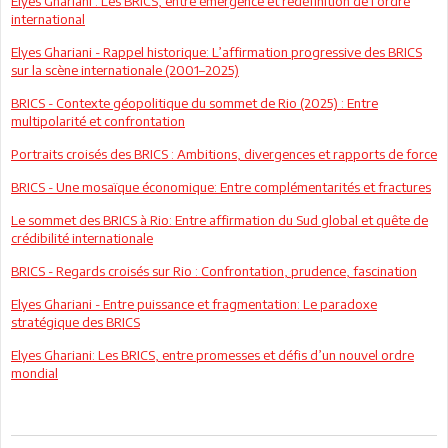
Elyes Ghariani : Les BRICS, entre émergence et redéfinition de l’ordre
international
Elyes Ghariani - Rappel historique: L’affirmation progressive des BRICS
sur la scène internationale (2001–2025)
BRICS - Contexte géopolitique du sommet de Rio (2025) : Entre
multipolarité et confrontation
Portraits croisés des BRICS : Ambitions, divergences et rapports de force
BRICS - Une mosaïque économique: Entre complémentarités et fractures
Le sommet des BRICS à Rio: Entre affirmation du Sud global et quête de
crédibilité internationale
BRICS - Regards croisés sur Rio : Confrontation, prudence, fascination
Elyes Ghariani - Entre puissance et fragmentation: Le paradoxe
stratégique des BRICS
Elyes Ghariani: Les BRICS, entre promesses et défis d’un nouvel ordre
mondial