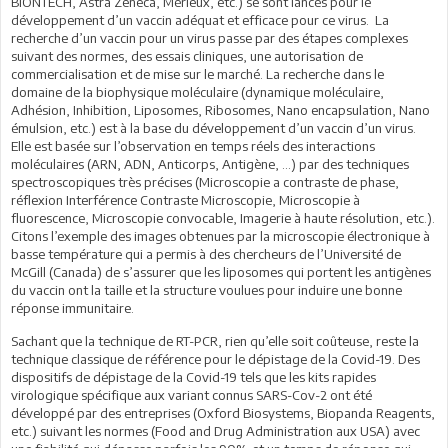
BIONTECH, Astra Zeneca, Mérieux, etc.) se sont lancés pour le
développement d’un vaccin adéquat et efficace pour ce virus. La
recherche d’un vaccin pour un virus passe par des étapes complexes
suivant des normes, des essais cliniques, une autorisation de
commercialisation et de mise sur le marché. La recherche dans le
domaine de la biophysique moléculaire (dynamique moléculaire,
Adhésion, Inhibition, Liposomes, Ribosomes, Nano encapsulation, Nano
émulsion, etc.) est à la base du développement d’un vaccin d’un virus.
Elle est basée sur l’observation en temps réels des interactions
moléculaires (ARN, ADN, Anticorps, Antigène, ...) par des techniques
spectroscopiques très précises (Microscopie a contraste de phase,
réflexion Interférence Contraste Microscopie, Microscopie à
fluorescence, Microscopie convocable, Imagerie à haute résolution, etc.).
Citons l’exemple des images obtenues par la microscopie électronique à
basse température qui a permis à des chercheurs de l’Université de
McGill (Canada) de s’assurer que les liposomes qui portent les antigènes
du vaccin ont la taille et la structure voulues pour induire une bonne
réponse immunitaire.
Sachant que la technique de RT-PCR, rien qu’elle soit coûteuse, reste la
technique classique de référence pour le dépistage de la Covid-19. Des
dispositifs de dépistage de la Covid-19 tels que les kits rapides
virologique spécifique aux variant connus SARS-Cov-2 ont été
développé par des entreprises (Oxford Biosystems, Biopanda Reagents,
etc.) suivant les normes (Food and Drug Administration aux USA) avec