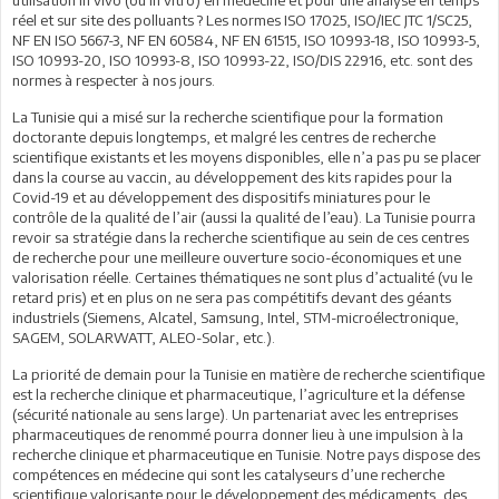
réel et sur site des polluants ? Les normes ISO 17025, ISO/IEC JTC 1/SC25,
NF EN ISO 5667-3, NF EN 60584, NF EN 61515, ISO 10993-18, ISO 10993-5,
ISO 10993-20, ISO 10993-8, ISO 10993-22, ISO/DIS 22916, etc. sont des
normes à respecter à nos jours.
La Tunisie qui a misé sur la recherche scientifique pour la formation
doctorante depuis longtemps, et malgré les centres de recherche
scientifique existants et les moyens disponibles, elle n’a pas pu se placer
dans la course au vaccin, au développement des kits rapides pour la
Covid-19 et au développement des dispositifs miniatures pour le
contrôle de la qualité de l’air (aussi la qualité de l’eau). La Tunisie pourra
revoir sa stratégie dans la recherche scientifique au sein de ces centres
de recherche pour une meilleure ouverture socio-économiques et une
valorisation réelle. Certaines thématiques ne sont plus d’actualité (vu le
retard pris) et en plus on ne sera pas compétitifs devant des géants
industriels (Siemens, Alcatel, Samsung, Intel, STM-microélectronique,
SAGEM, SOLARWATT, ALEO-Solar, etc.).
La priorité de demain pour la Tunisie en matière de recherche scientifique
est la recherche clinique et pharmaceutique, l’agriculture et la défense
(sécurité nationale au sens large). Un partenariat avec les entreprises
pharmaceutiques de renommé pourra donner lieu à une impulsion à la
recherche clinique et pharmaceutique en Tunisie. Notre pays dispose des
compétences en médecine qui sont les catalyseurs d’une recherche
scientifique valorisante pour le développement des médicaments, des