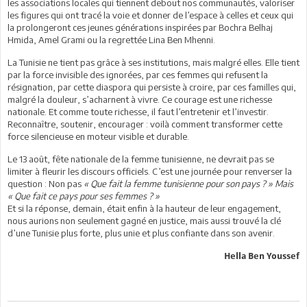
les associations locales qui tiennent debout nos communautés, valoriser
les figures qui ont tracé la voie et donner de l’espace à celles et ceux qui
la prolongeront ces jeunes générations inspirées par Bochra Belhaj
Hmida, Amel Grami ou la regrettée Lina Ben Mhenni.
La Tunisie ne tient pas grâce à ses institutions, mais malgré elles. Elle tient
par la force invisible des ignorées, par ces femmes qui refusent la
résignation, par cette diaspora qui persiste à croire, par ces familles qui,
malgré la douleur, s’acharnent à vivre. Ce courage est une richesse
nationale. Et comme toute richesse, il faut l’entretenir et l’investir.
Reconnaître, soutenir, encourager : voilà comment transformer cette
force silencieuse en moteur visible et durable.
Le 13 août, fête nationale de la femme tunisienne, ne devrait pas se
limiter à fleurir les discours officiels. C’est une journée pour renverser la
question : Non pas
« Que fait la femme tunisienne pour son pays ? » Mais
« Que fait ce pays pour ses femmes ? »
Et si la réponse, demain, était enfin à la hauteur de leur engagement,
nous aurions non seulement gagné en justice, mais aussi trouvé la clé
d’une Tunisie plus forte, plus unie et plus confiante dans son avenir.
Hella Ben Youssef