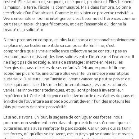
restent. Elles labourent, soignent, enseignent, produisent. Elles tiennent
la maison, la terre, l’école, la communauté. Mais dans l’ombre. Colonne
vertébrale d’un État absent. Comme le dit si bien ce proverbe revisité : «
Vivre ensemble en bonne intelligence, c’est tisser nos différences comme
on tisse un tapis : chaque fil compte, et c’est l’ensemble qui donne la
beauté et la solidité. »
Si nous prenons en compte, en plus la diaspora et reconnaître pleinement
sa place et particulièrement de sa composante féminine, c’est
comprendre que la vraie intelligence collective ne se construit pas en
excluant, mais en tissant des liens solides entre l’intérieur et l’extérieur. Il
ne s’agit pas de nostalgie, mais de stratégie : mettre en réseau les
énergies du pays et celles de ses enfants à l’étranger pour bâtir une
économie plus forte, une culture plus vivante, un entrepreneuriat plus
audacieux. D’ailleurs, une Tunisie qui veut avancer ne peut se priver de
celles qui connaissent les marchés internationaux, les codes culturels
variés, les innovations techniques, et qui sont prêtes à investir leur
expérience ici. Cette intelligence collective nourrie des réalités du pays et
enrichie de l’ouverture au monde pourrait devenir l’un des moteurs les
plus puissants de notre prospérité.
Et si nous avons, un jour, la sagesse de conjuguer ces forces, nous
pourrons non seulement créer davantage de richesses économiques et
culturelles, mais aussi renforcer la paix sociale. Car un pays qui sait unir
ses forces, où qu’elles se trouvent, est un pays qui se donne les moyens