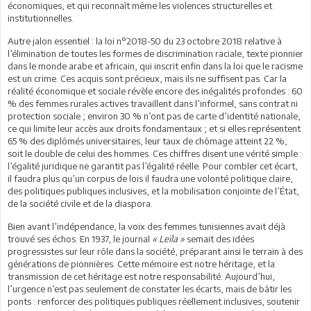
économiques, et qui reconnaît même les violences structurelles et
institutionnelles.
Autre jalon essentiel : la loi n°2018-50 du 23 octobre 2018 relative à
l’élimination de toutes les formes de discrimination raciale, texte pionnier
dans le monde arabe et africain, qui inscrit enfin dans la loi que le racisme
est un crime. Ces acquis sont précieux, mais ils ne suffisent pas. Car la
réalité économique et sociale révèle encore des inégalités profondes : 60
% des femmes rurales actives travaillent dans l’informel, sans contrat ni
protection sociale ; environ 30 % n’ont pas de carte d’identité nationale,
ce qui limite leur accès aux droits fondamentaux ; et si elles représentent
65 % des diplômés universitaires, leur taux de chômage atteint 22 %,
soit le double de celui des hommes. Ces chiffres disent une vérité simple :
l’égalité juridique ne garantit pas l’égalité réelle. Pour combler cet écart,
il faudra plus qu’un corpus de lois il faudra une volonté politique claire,
des politiques publiques inclusives, et la mobilisation conjointe de l’État,
de la société civile et de la diaspora.
Bien avant l’indépendance, la voix des femmes tunisiennes avait déjà
trouvé ses échos. En 1937, le journal
« Leïla »
semait des idées
progressistes sur leur rôle dans la société, préparant ainsi le terrain à des
générations de pionnières. Cette mémoire est notre héritage, et la
transmission de cet héritage est notre responsabilité. Aujourd’hui,
l’urgence n’est pas seulement de constater les écarts, mais de bâtir les
ponts : renforcer des politiques publiques réellement inclusives, soutenir