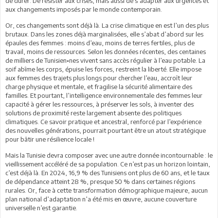
de durer. De résister aux crises, mais aussi de s’adapter aux urgences et
aux changements imposés par le monde contemporain.
Or, ces changements sont déjà là. La crise climatique en est l’un des plus
brutaux. Dans les zones déjà marginalisées, elle s’abat d’abord sur les
épaules des femmes : moins d’eau, moins de terres fertiles, plus de
travail, moins de ressources. Selon les données récentes, des centaines
de milliers de Tunisien•nes vivent sans accès régulier à l’eau potable. La
soif abîme les corps, épuise les forces, restreint la liberté. Elle impose
aux femmes des trajets plus longs pour chercher l’eau, accroît leur
charge physique et mentale, et fragilise la sécurité alimentaire des
familles. Et pourtant, l’intelligence environnementale des femmes leur
capacité à gérer les ressources, à préserver les sols, à inventer des
solutions de proximité reste largement absente des politiques
climatiques. Ce savoir pratique et ancestral, renforcé par l’expérience
des nouvelles générations, pourrait pourtant être un atout stratégique
pour bâtir une résilience locale !
Mais la Tunisie devra composer avec une autre donnée incontournable : le
vieillissement accéléré de sa population. Ce n’est pas un horizon lointain,
c’est déjà là. En 2024, 16,9 % des Tunisiens ont plus de 60 ans, et le taux
de dépendance atteint 28 %, presque 50 % dans certaines régions
rurales. Or, face à cette transformation démographique majeure, aucun
plan national d’adaptation n’a été mis en œuvre, aucune couverture
universelle n’est garantie.