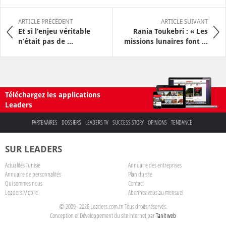
ARTICLE PRÉCÉDENT
ARTICLE SUIVANT
Et si l’enjeu véritable
Rania Toukebri : « Les
n’était pas de ...
missions lunaires font ...
Téléchargez les applications
Leaders
PARTENAIRES
DOSSIERS
LEADERS TV
SUCCESS STORY
OPINIONS
TENDANCE
SUR LEADERS
Actualités Tunisie
Annuaire des entreprises
Annuaire de personnalités
Plan du site
Qui sommes nous
Contact
Leaders Mobile
Abonnez-vous au mensuel
© 2009 - 2026 Leaders.com.tn Tous droits réservés.
Conception et Développement du site internet par
Tanit web