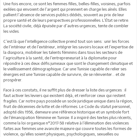
Une fois encore, ce sont les femmes filles, belles-filles, voisines, parfois
exilées qui envoient de l’argent qui prennent en charge les aînés. Elles
pallient l’absence de services publics dédiés, souvent au prix de leur
propre santé et de leurs perspectives professionnelles. L’État se retire.
La société civile, déjà épuisée par d’autres urgences, tente de combler
les vides.
C’est là que l’intelligence collective prend tout son sens : unir les forces
de l’intérieur et de l’extérieur, intégrer les savoirs locaux et l’expertise de
la diaspora, mobiliser les talents féminins dans tous les secteurs de
l’agriculture à la santé, de l’entrepreneuriat à la diplomatie pour
répondre à ces deux défis jumeaux que sont le changement climatique et
le vieillissement démographique. Car une Tunisie capable de relier ses
énergies est une Tunisie capable de survivre, de se réinventer… et de
prospérer.
Face à ces constats, il ne suffit plus de dresser la liste des urgences : il
faut activer les leviers qui existent déjà, et renforcer ceux qui restent
fragiles. Car notre pays possède un socle juridique unique dans la région,
fruit de décennies de lutte et de réformes. Le Code du statut personnel,
adopté dès 1956, demeure une référence historique et un symbole fort
de l’émancipation féminine en Tunisie. Il a inspiré des textes plus récents,
comme la loi organique n°2017-58 relative à l’élimination des violences
faites aux femmes une avancée majeure qui couvre toutes les formes de
violence, qu’elles soient physiques, psychologiques, sexuelles ou