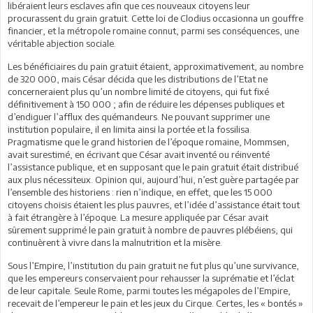
libéraient leurs esclaves afin que ces nouveaux citoyens leur
procurassent du grain gratuit. Cette loi de Clodius occasionna un gouffre
financier, et la métropole romaine connut, parmi ses conséquences, une
véritable abjection sociale.
Les bénéficiaires du pain gratuit étaient, approximativement, au nombre
de 320 000, mais César décida que les distributions de l’Etat ne
concerneraient plus qu’un nombre limité de citoyens, qui fut fixé
définitivement à 150 000 ; afin de réduire les dépenses publiques et
d’endiguer l’afflux des quémandeurs. Ne pouvant supprimer une
institution populaire, il en limita ainsi la portée et la fossilisa.
Pragmatisme que le grand historien de l’époque romaine, Mommsen,
avait surestimé, en écrivant que César avait inventé ou réinventé
l’assistance publique, et en supposant que le pain gratuit était distribué
aux plus nécessiteux. Opinion qui, aujourd’hui, n’est guère partagée par
l’ensemble des historiens : rien n’indique, en effet, que les 15 000
citoyens choisis étaient les plus pauvres, et l’idée d’assistance était tout
à fait étrangère à l’époque. La mesure appliquée par César avait
sûrement supprimé le pain gratuit à nombre de pauvres plébéiens, qui
continuèrent à vivre dans la malnutrition et la misère.
Sous l’Empire, l’institution du pain gratuit ne fut plus qu’une survivance,
que les empereurs conservaient pour rehausser la suprématie et l’éclat
de leur capitale. Seule Rome, parmi toutes les mégapoles de l’Empire,
recevait de l’empereur le pain et les jeux du Cirque. Certes, les « bontés »