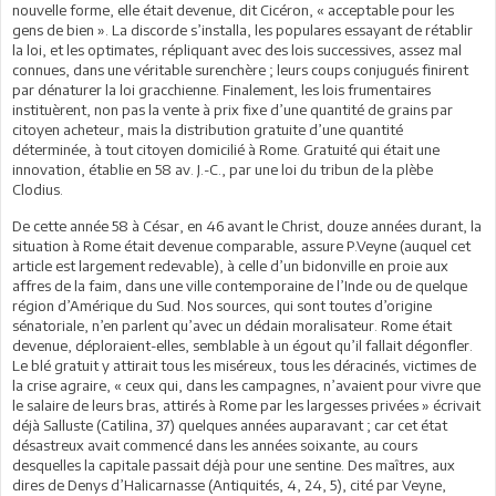
nouvelle forme, elle était devenue, dit Cicéron, « acceptable pour les
gens de bien ». La discorde s’installa, les populares essayant de rétablir
la loi, et les optimates, répliquant avec des lois successives, assez mal
connues, dans une véritable surenchère ; leurs coups conjugués finirent
par dénaturer la loi gracchienne. Finalement, les lois frumentaires
instituèrent, non pas la vente à prix fixe d’une quantité de grains par
citoyen acheteur, mais la distribution gratuite d’une quantité
déterminée, à tout citoyen domicilié à Rome. Gratuité qui était une
innovation, établie en 58 av. J.-C., par une loi du tribun de la plèbe
Clodius.
De cette année 58 à César, en 46 avant le Christ, douze années durant, la
situation à Rome était devenue comparable, assure P.Veyne (auquel cet
article est largement redevable), à celle d’un bidonville en proie aux
affres de la faim, dans une ville contemporaine de l’Inde ou de quelque
région d’Amérique du Sud. Nos sources, qui sont toutes d’origine
sénatoriale, n’en parlent qu’avec un dédain moralisateur. Rome était
devenue, déploraient-elles, semblable à un égout qu’il fallait dégonfler.
Le blé gratuit y attirait tous les miséreux, tous les déracinés, victimes de
la crise agraire, « ceux qui, dans les campagnes, n’avaient pour vivre que
le salaire de leurs bras, attirés à Rome par les largesses privées » écrivait
déjà Salluste (Catilina, 37) quelques années auparavant ; car cet état
désastreux avait commencé dans les années soixante, au cours
desquelles la capitale passait déjà pour une sentine. Des maîtres, aux
dires de Denys d’Halicarnasse (Antiquités, 4, 24, 5), cité par Veyne,