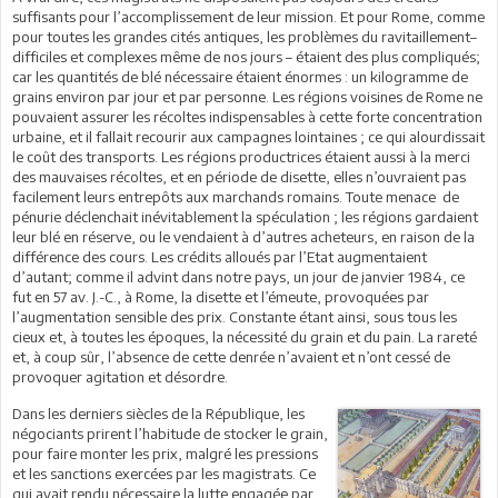
suffisants pour l’accomplissement de leur mission. Et pour Rome, comme
pour toutes les grandes cités antiques, les problèmes du ravitaillement–
difficiles et complexes même de nos jours – étaient des plus compliqués;
car les quantités de blé nécessaire étaient énormes : un kilogramme de
grains environ par jour et par personne. Les régions voisines de Rome ne
pouvaient assurer les récoltes indispensables à cette forte concentration
urbaine, et il fallait recourir aux campagnes lointaines ; ce qui alourdissait
le coût des transports. Les régions productrices étaient aussi à la merci
des mauvaises récoltes, et en période de disette, elles n’ouvraient pas
facilement leurs entrepôts aux marchands romains. Toute menace de
pénurie déclenchait inévitablement la spéculation ; les régions gardaient
leur blé en réserve, ou le vendaient à d’autres acheteurs, en raison de la
différence des cours. Les crédits alloués par l’Etat augmentaient
d’autant; comme il advint dans notre pays, un jour de janvier 1984, ce
fut en 57 av. J.-C., à Rome, la disette et l’émeute, provoquées par
l’augmentation sensible des prix. Constante étant ainsi, sous tous les
cieux et, à toutes les époques, la nécessité du grain et du pain. La rareté
et, à coup sûr, l’absence de cette denrée n’avaient et n’ont cessé de
provoquer agitation et désordre.
Dans les derniers siècles de la République, les
négociants prirent l’habitude de stocker le grain,
pour faire monter les prix, malgré les pressions
et les sanctions exercées par les magistrats. Ce
qui avait rendu nécessaire la lutte engagée par