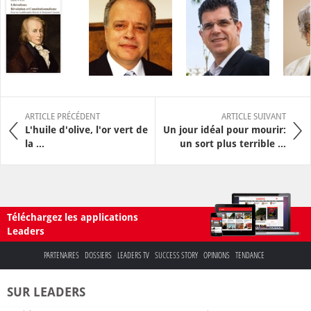
ARTICLE PRÉCÉDENT
ARTICLE SUIVANT
L'huile d'olive, l'or vert de
Un jour idéal pour mourir:
la ...
un sort plus terrible ...
Téléchargez les applications
Leaders
PARTENAIRES
DOSSIERS
LEADERS TV
SUCCESS STORY
OPINIONS
TENDANCE
SUR LEADERS