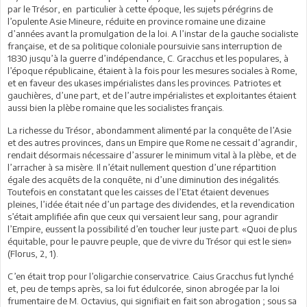
par le Trésor, en particulier à cette époque, les sujets pérégrins de
l’opulente Asie Mineure, réduite en province romaine une dizaine
d’années avant la promulgation de la loi. A l’instar de la gauche socialiste
française, et de sa politique coloniale poursuivie sans interruption de
1830 jusqu’à la guerre d’indépendance, C. Gracchus et les populares, à
l’époque républicaine, étaient à la fois pour les mesures sociales à Rome,
et en faveur des ukases impérialistes dans les provinces. Patriotes et
gauchières, d’une part, et de l’autre impérialistes et exploitantes étaient
aussi bien la plèbe romaine que les socialistes français.
La richesse du Trésor, abondamment alimenté par la conquête de l’Asie
et des autres provinces, dans un Empire que Rome ne cessait d’agrandir,
rendait désormais nécessaire d’assurer le minimum vital à la plèbe, et de
l’arracher à sa misère. Il n’était nullement question d’une répartition
égale des acquêts de la conquête, ni d’une diminution des inégalités.
Toutefois en constatant que les caisses de l’Etat étaient devenues
pleines, l’idée était née d’un partage des dividendes, et la revendication
s’était amplifiée afin que ceux qui versaient leur sang, pour agrandir
l’Empire, eussent la possibilité d’en toucher leur juste part. «Quoi de plus
équitable, pour le pauvre peuple, que de vivre du Trésor qui est le sien»
(Florus, 2, 1).
C’en était trop pour l’oligarchie conservatrice. Caius Gracchus fut lynché
et, peu de temps après, sa loi fut édulcorée, sinon abrogée par la loi
frumentaire de M. Octavius, qui signifiait en fait son abrogation ; sous sa