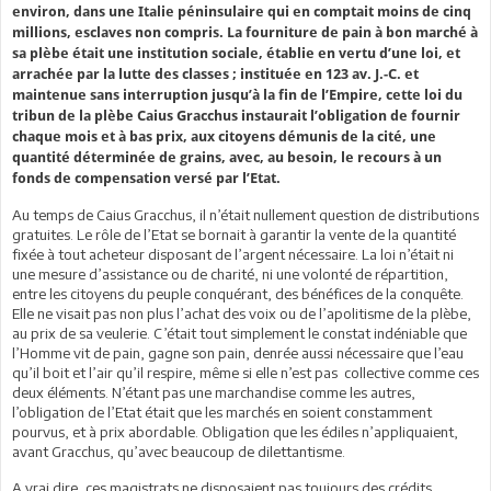
environ, dans une Italie péninsulaire qui en comptait moins de cinq
millions, esclaves non compris. La fourniture de pain à bon marché à
sa plèbe était une institution sociale, établie en vertu d’une loi, et
arrachée par la lutte des classes ; instituée en 123 av. J.-C. et
maintenue sans interruption jusqu’à la fin de l’Empire, cette loi du
tribun de la plèbe Caius Gracchus instaurait l’obligation de fournir
chaque mois et à bas prix, aux citoyens démunis de la cité, une
quantité déterminée de grains, avec, au besoin, le recours à un
fonds de compensation versé par l’Etat.
Au temps de Caius Gracchus, il n’était nullement question de distributions
gratuites. Le rôle de l’Etat se bornait à garantir la vente de la quantité
fixée à tout acheteur disposant de l’argent nécessaire. La loi n’était ni
une mesure d’assistance ou de charité, ni une volonté de répartition,
entre les citoyens du peuple conquérant, des bénéfices de la conquête.
Elle ne visait pas non plus l’achat des voix ou de l’apolitisme de la plèbe,
au prix de sa veulerie. C’était tout simplement le constat indéniable que
l’Homme vit de pain, gagne son pain, denrée aussi nécessaire que l’eau
qu’il boit et l’air qu’il respire, même si elle n’est pas collective comme ces
deux éléments. N’étant pas une marchandise comme les autres,
l’obligation de l’Etat était que les marchés en soient constamment
pourvus, et à prix abordable. Obligation que les édiles n’appliquaient,
avant Gracchus, qu’avec beaucoup de dilettantisme.
A vrai dire, ces magistrats ne disposaient pas toujours des crédits