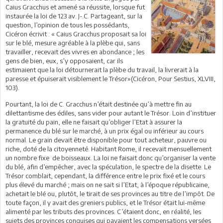
Caius Gracchus et amené sa réussite, lorsque fut
instaurée la loi de 123 av. J-.C. Partageant, sur la
question, l’opinion de tous les possédants,
Cicéron écrivit : « Caius Gracchus proposait sa loi
sur le blé, mesure agréable à la plèbe qui, sans
travailler, recevait des vivres en abondance ; les
gens de bien, eux, s’y opposaient, car ils
estimaient que la loi détournerait la plèbe du travail, la livrerait à la
paresse et épuiserait visiblement le Trésor»(Cicéron, Pour Sestius, XLVIII,
103).
Pourtant, la loi de C. Gracchus n’était destinée qu’à mettre fin au
dilettantisme des édiles, sans vider pour autant le Trésor. Loin d’instituer
la gratuité du pain, elle ne faisait qu’obliger l’Etat à assurer la
permanence du blé sur le marché, à un prix égal ou inférieur au cours
normal. Le grain devait être disponible pour tout acheteur, pauvre ou
riche, doté de la citoyenneté. Habitant Rome, il recevait mensuellement
un nombre fixe de boisseaux. La loi ne faisait donc qu’organiser la vente
du blé, afin d’empêcher, avec la spéculation, le spectre de la disette. Le
Trésor comblait, cependant, la différence entre le prix fixé et le cours
plus élevé du marché ; mais on ne sait si l’Etat, à l’époque républicaine,
achetait le blé ou, plutôt, le tirait de ses provinces au titre de l’impôt. De
toute façon, il y avait des greniers publics, et le Trésor était lui-même
alimenté par les tributs des provinces. C’étaient donc, en réalité, les
sujets des provinces conquises qui payaient les compensations versées