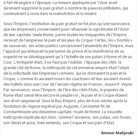
à fait étrangère à l’époque. La mesure appliquée par César avait
sûrement supprimé le pain gratuit à nombre de pauvres plébéiens, qui
continuèrent à vivre dans la malnutrition et la misère.
Sous l’Empire, l’institution du pain gratuit ne fut plus qu’une survivance,
que les empereurs conservaient pour rehausser la suprématie et l’éclat
de leur capitale. Seule Rome, parmi toutes les mégapoles de l’Empire,
recevait de l’empereur le pain et les jeux du Cirque. Certes, les « bontés »
du souverain, ses actes publics concernaient l’ensemble de l’Empire, mais
l’apparat qui entourait la personne du prince et la munificence de sa
majesté ne se développaient qu’à l’échelle de son palais à Rome et de sa
Cour. L’Antiquité était, il ne faut pas l’oublier, l’époque des cités: la
grande cité de Rome, la métropole de cet immense empire était l’objet
de la sollicitude des Empereurs romains, qui lui donnaient le pain et le
Cirque, « comme ils auraient nourri les courtisans et leur auraient donné
des ballets dans une Cour de l’ancien régime en France», assure P. Veyne.
Par survivance, sous l’Empire, de l’ère des cités-Etats, le populus de
Rome était censé être encore le peuple roi ; le pain et le Cirque étaient
son droit seigneurial. Sous le Bas-Empire, plus de trois siècles après la
fondation du régime impérial par Auguste, Constantin fit de
Constantinople une deuxième capitale, rivale de Rome. La nouvelle
métropole impériale eut donc, comme l’ancienne, son palais, son forum,
son Sénat et aussi, bien entendu, son Cirque et son pain d’Etat.
Ammar Mahjoubi