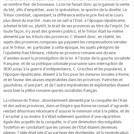
un nombre fixe de boisseaux. La loi ne faisait donc qu’organiser la vente
du blé, afin d’empêcher, avec la spéculation, le spectre de la disette. Le
Trésor comblait, cependant, la différence entre le prix fixé et le cours
plus élevé du marché ; mais on ne sait si l’Etat, à l’époque républicaine,
achetait le blé ou, plutôt, le tirait de ses provinces au titre de l’impôt. De
toute façon, il y avait des greniers publics, et le Trésor était lui-même
alimenté par les tributs des provinces. C’étaient donc, en réalité, les
sujets des provinces conquises qui payaient les compensations versées
par le Trésor, en particulier à cette époque, les sujets pérégrins de
l’opulente Asie Mineure, réduite en province romaine une dizaine
d’années avant la promulgation de la loi. A l’instar de la gauche socialiste
française, et de sa politique coloniale poursuivie sans interruption de
1830 jusqu’à la guerre d’indépendance, C. Gracchus et les populares, à
l’époque républicaine, étaient à la fois pour les mesures sociales à Rome,
et en faveur des ukases impérialistes dans les provinces. Patriotes et
gauchières, d’une part, et de l’autre impérialistes et exploitantes étaient
aussi bien la plèbe romaine que les socialistes français.
La richesse du Trésor, abondamment alimenté par la conquête de l’Asie
et des autres provinces, dans un Empire que Rome ne cessait d’agrandir,
rendait désormais nécessaire d’assurer le minimum vital à la plèbe, et de
l’arracher à sa misère. Il n’était nullement question d’une répartition
égale des acquêts de la conquête, ni d’une diminution des inégalités.
Toutefois en constatant que les caisses de l’Etat étaient devenues
pleines, l’idée était née d’un partage des dividendes, et la revendication