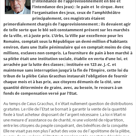
(l’intendance de l’approvisionnement en blé et
l’intendance des jeux) : le pain et le cirque. Avec
l’organisation des jeux, ceux de l’amphithéâtre
principalement, ces magistrats étaient
primordialement chargés de l’approvisionnement ; ils devaient agir
de telle sorte que le blé soit constamment présent sur les marchés
de la ville, et à juste prix. L’Urbs, la Ville par excellence pour les
Romains, comptait sous la République un demi-million d’habitants
environ, dans une Italie péninsulaire qui en comptait moins de cinq
millions, esclaves non compris. La fourniture de pain à bon marché à
sa plèbe était une institution sociale, établie en vertu d’une loi, et
arrachée par la lutte des classes ; instituée en 123 av. J.-C. et
maintenue sans interruption jusqu’à la fin de l’Empire, cette loi du
tribun de la plèbe Caius Gracchus instaurait l’obligation de fournir
chaque mois et à bas prix, aux citoyens démunis de la cité, une
quantité déterminée de grains, avec, au besoin, le recours à un
fonds de compensation versé par l’Etat.
Au temps de Caius Gracchus, il n’était nullement question de distributions
gratuites. Le rôle de l’Etat se bornait à garantir la vente de la quantité
fixée à tout acheteur disposant de l’argent nécessaire. La loi n’était ni
une mesure d’assistance ou de charité, ni une volonté de répartition,
entre les citoyens du peuple conquérant, des bénéfices de la conquête.
Elle ne visait pas non plus l’achat des voix ou de l’apolitisme de la plèbe,