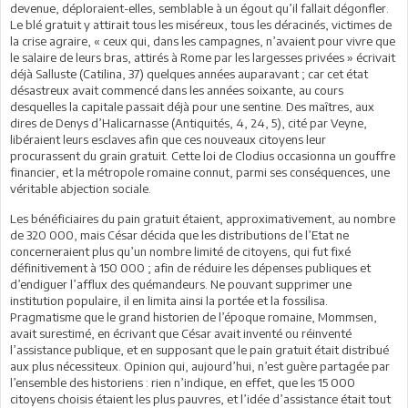
devenue, déploraient-elles, semblable à un égout qu’il fallait dégonfler.
Le blé gratuit y attirait tous les miséreux, tous les déracinés, victimes de
la crise agraire, « ceux qui, dans les campagnes, n’avaient pour vivre que
le salaire de leurs bras, attirés à Rome par les largesses privées » écrivait
déjà Salluste (Catilina, 37) quelques années auparavant ; car cet état
désastreux avait commencé dans les années soixante, au cours
desquelles la capitale passait déjà pour une sentine. Des maîtres, aux
dires de Denys d’Halicarnasse (Antiquités, 4, 24, 5), cité par Veyne,
libéraient leurs esclaves afin que ces nouveaux citoyens leur
procurassent du grain gratuit. Cette loi de Clodius occasionna un gouffre
financier, et la métropole romaine connut, parmi ses conséquences, une
véritable abjection sociale.
Les bénéficiaires du pain gratuit étaient, approximativement, au nombre
de 320 000, mais César décida que les distributions de l’Etat ne
concerneraient plus qu’un nombre limité de citoyens, qui fut fixé
définitivement à 150 000 ; afin de réduire les dépenses publiques et
d’endiguer l’afflux des quémandeurs. Ne pouvant supprimer une
institution populaire, il en limita ainsi la portée et la fossilisa.
Pragmatisme que le grand historien de l’époque romaine, Mommsen,
avait surestimé, en écrivant que César avait inventé ou réinventé
l’assistance publique, et en supposant que le pain gratuit était distribué
aux plus nécessiteux. Opinion qui, aujourd’hui, n’est guère partagée par
l’ensemble des historiens : rien n’indique, en effet, que les 15 000
citoyens choisis étaient les plus pauvres, et l’idée d’assistance était tout