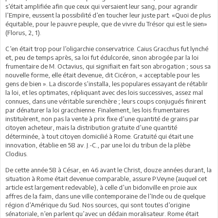
s’était amplifiée afin que ceux qui versaient leur sang, pour agrandir
l’Empire, eussent la possibilité d’en toucher leur juste part. «Quoi de plus
équitable, pour le pauvre peuple, que de vivre du Trésor qui est le sien»
(Florus, 2, 1).
C’en était trop pour l’oligarchie conservatrice. Caius Gracchus fut lynché
et, peu de temps après, sa loi fut édulcorée, sinon abrogée par la loi
frumentaire de M. Octavius, qui signifiait en fait son abrogation ; sous sa
nouvelle forme, elle était devenue, dit Cicéron, « acceptable pour les
gens de bien ». La discorde s’installa, les populares essayant de rétablir
la loi, et les optimates, répliquant avec des lois successives, assez mal
connues, dans une véritable surenchère ; leurs coups conjugués finirent
par dénaturer la loi gracchienne. Finalement, les lois frumentaires
instituèrent, non pas la vente à prix fixe d’une quantité de grains par
citoyen acheteur, mais la distribution gratuite d’une quantité
déterminée, à tout citoyen domicilié à Rome. Gratuité qui était une
innovation, établie en 58 av. J.-C., par une loi du tribun de la plèbe
Clodius.
De cette année 58 à César, en 46 avant le Christ, douze années durant, la
situation à Rome était devenue comparable, assure P.Veyne (auquel cet
article est largement redevable), à celle d’un bidonville en proie aux
affres de la faim, dans une ville contemporaine de l’Inde ou de quelque
région d’Amérique du Sud. Nos sources, qui sont toutes d’origine
sénatoriale, n’en parlent qu’avec un dédain moralisateur. Rome était