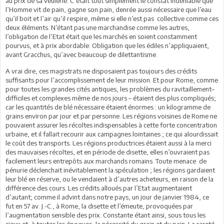
au prix de sa veulerie. C’était tout simplement le constat indéniable que
l’Homme vit de pain, gagne son pain, denrée aussi nécessaire que l’eau
qu’il boit et l’air qu’il respire, même si elle n’est pas collective comme ces
deux éléments. N’étant pas une marchandise comme les autres,
l’obligation de l’Etat était que les marchés en soient constamment
pourvus, et à prix abordable. Obligation que les édiles n’appliquaient,
avant Gracchus, qu’avec beaucoup de dilettantisme.
A vrai dire, ces magistrats ne disposaient pas toujours des crédits
suffisants pour l’accomplissement de leur mission. Et pour Rome, comme
pour toutes les grandes cités antiques, les problèmes du ravitaillement–
difficiles et complexes même de nos jours – étaient des plus compliqués;
car les quantités de blé nécessaire étaient énormes : un kilogramme de
grains environ par jour et par personne. Les régions voisines de Rome ne
pouvaient assurer les récoltes indispensables à cette forte concentration
urbaine, et il fallait recourir aux campagnes lointaines ; ce qui alourdissait
le coût des transports. Les régions productrices étaient aussi à la merci
des mauvaises récoltes, et en période de disette, elles n’ouvraient pas
facilement leurs entrepôts aux marchands romains. Toute menace de
pénurie déclenchait inévitablement la spéculation ; les régions gardaient
leur blé en réserve, ou le vendaient à d’autres acheteurs, en raison de la
différence des cours. Les crédits alloués par l’Etat augmentaient
d’autant; comme il advint dans notre pays, un jour de janvier 1984, ce
fut en 57 av. J.-C., à Rome, la disette et l’émeute, provoquées par
l’augmentation sensible des prix. Constante étant ainsi, sous tous les
cieux et, à toutes les époques, la nécessité du grain et du pain. La rareté