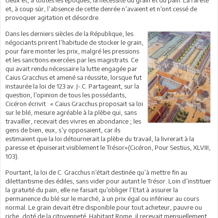
et, à coup sûr, l’absence de cette denrée n’avaient et n’ont cessé de
provoquer agitation et désordre.
Dans les derniers siècles de la République, les
négociants prirent l’habitude de stocker le grain,
pour faire monter les prix, malgré les pressions
et les sanctions exercées par les magistrats. Ce
qui avait rendu nécessaire la lutte engagée par
Caius Gracchus et amené sa réussite, lorsque fut
instaurée la loi de 123 av. J-.C. Partageant, sur la
question, l’opinion de tous les possédants,
Cicéron écrivit : « Caius Gracchus proposait sa loi
sur le blé, mesure agréable à la plèbe qui, sans
travailler, recevait des vivres en abondance ; les
gens de bien, eux, s’y opposaient, car ils
estimaient que la loi détournerait la plèbe du travail, la livrerait à la
paresse et épuiserait visiblement le Trésor»(Cicéron, Pour Sestius, XLVIII,
103).
Pourtant, la loi de C. Gracchus n’était destinée qu’à mettre fin au
dilettantisme des édiles, sans vider pour autant le Trésor. Loin d’instituer
la gratuité du pain, elle ne faisait qu’obliger l’Etat à assurer la
permanence du blé sur le marché, à un prix égal ou inférieur au cours
normal. Le grain devait être disponible pour tout acheteur, pauvre ou
riche, doté de la citoyenneté. Habitant Rome, il recevait mensuellement