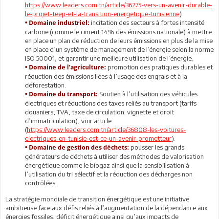
https://www.leaders.com.tn/article/36275-vers-un-avenir-durable-
le-projet-teep-et-la-transition-energetique-tunisienne
)
incitation des secteurs à fortes intensité
• Domaine industriel:
carbone (comme le ciment 14% des émissions nationale) à mettre
en place un plan de réduction de leurs émissions en plus de la mise
en place d’un système de management de l’énergie selon la norme
ISO 50001, et garantir une meilleure utilisation de l’énergie.
promotion des pratiques durables et
• Domaine de l’agriculture:
réduction des émissions liées à l’usage des engrais et à la
déforestation.
Soutien à l’utilisation des véhicules
• Domaine du transport:
électriques et réductions des taxes reliés au transport (tarifs
douaniers, TVA, taxe de circulation: vignette et droit
d’immatriculation), voir article
(
https://www.leaders.com.tn/article/36808-les-voitures-
electriques-en-tunisie-est-ce-un-avenir-prometteur
).
pousser les grands
• Domaine de gestion des déchets:
générateurs de déchets à utiliser des méthodes de valorisation
énergétique comme le biogaz ainsi que la sensibilisation à
l’utilisation du tri sélectif et la réduction des décharges non
contrôlées.
La stratégie mondiale de transition énergétique est une initiative
ambitieuse face aux défis reliés à l’augmentation de la dépendance aux
énergies fossiles, déficit énergétique ainsi qu’aux impacts de