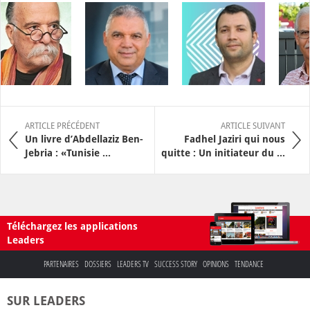
ARTICLE PRÉCÉDENT
ARTICLE SUIVANT
Un livre d’Abdellaziz Ben-
Fadhel Jaziri qui nous
Jebria : «Tunisie ...
quitte : Un initiateur du ...
Téléchargez les applications
Leaders
PARTENAIRES
DOSSIERS
LEADERS TV
SUCCESS STORY
OPINIONS
TENDANCE
SUR LEADERS