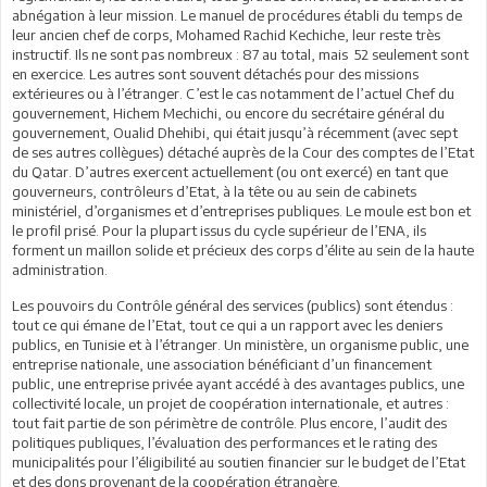
abnégation à leur mission. Le manuel de procédures établi du temps de
leur ancien chef de corps, Mohamed Rachid Kechiche, leur reste très
instructif. Ils ne sont pas nombreux : 87 au total, mais 52 seulement sont
en exercice. Les autres sont souvent détachés pour des missions
extérieures ou à l’étranger. C’est le cas notamment de l’actuel Chef du
gouvernement, Hichem Mechichi, ou encore du secrétaire général du
gouvernement, Oualid Dhehibi, qui était jusqu’à récemment (avec sept
de ses autres collègues) détaché auprès de la Cour des comptes de l’Etat
du Qatar. D’autres exercent actuellement (ou ont exercé) en tant que
gouverneurs, contrôleurs d’Etat, à la tête ou au sein de cabinets
ministériel, d’organismes et d’entreprises publiques. Le moule est bon et
le profil prisé. Pour la plupart issus du cycle supérieur de l’ENA, ils
forment un maillon solide et précieux des corps d’élite au sein de la haute
administration.
Les pouvoirs du Contrôle général des services (publics) sont étendus :
tout ce qui émane de l’Etat, tout ce qui a un rapport avec les deniers
publics, en Tunisie et à l’étranger. Un ministère, un organisme public, une
entreprise nationale, une association bénéficiant d’un financement
public, une entreprise privée ayant accédé à des avantages publics, une
collectivité locale, un projet de coopération internationale, et autres :
tout fait partie de son périmètre de contrôle. Plus encore, l’audit des
politiques publiques, l’évaluation des performances et le rating des
municipalités pour l’éligibilité au soutien financier sur le budget de l’Etat
et des dons provenant de la coopération étrangère.