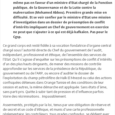
même pas en faveur d’un ministre d’Etat chargé de la Fonction
publique, de la Gouvernance et de la Lutte contre la
malversation (Mohamed Abbou). Première grande mise en
difficulté. Et se voir confier par le ministre d’Etat une mission
d’investigation dans un dossier de présomption de conflit
d’intérêts impliquant un Chef de gouvernement en exercice
ne peut que s’ajouter à ce qui est déjà kafkaïen. Pas pour le
Cgsp.
Ce grand corps est resté fidèle à sa vocation fondatrice d’organe central
chargé sous l’autorité directe du Chef du gouvernement de l’audit,
indépendant, professionnel et éthique, de l’ensemble des services de
l’Etat. Qu’il s’agisse d’enquêter sur les présomptions de conflit d’intérêts
d’un des plus hauts dirigeants, de mener des missions de contrôle
approfondie sur les services de la présidence de la République, du
gouvernement ou de l’ARP, ou encore d’auditer le dossier de
l’exploitation du champ pétrolifère de Halk El Mnezel ou celui des actions
confisquées détenues dans Orange Tunisie et des conditions de leur
cession et autres, la même démarche est appliquée. Sans états d’âme,
sans parti pris. Quitte à subir tant de pression et d’influence parfois.
Voire des récriminations... Impassiblement.
Assermentés, protégés par la loi, tenus par une obligation de réserve et
de secret et un code d’éthique, et munis d’une carte professionnelle
réglementaire, les contrôleurs, tous grades confondus, se dédient avec