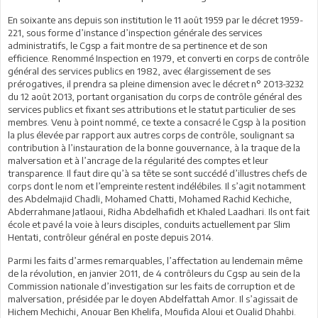
En soixante ans depuis son institution le 11 août 1959 par le décret 1959-
221, sous forme d’instance d’inspection générale des services
administratifs, le Cgsp a fait montre de sa pertinence et de son
efficience. Renommé Inspection en 1979, et converti en corps de contrôle
général des services publics en 1982, avec élargissement de ses
prérogatives, il prendra sa pleine dimension avec le décret n° 2013-3232
du 12 août 2013, portant organisation du corps de contrôle général des
services publics et fixant ses attributions et le statut particulier de ses
membres. Venu à point nommé, ce texte a consacré le Cgsp à la position
la plus élevée par rapport aux autres corps de contrôle, soulignant sa
contribution à l’instauration de la bonne gouvernance, à la traque de la
malversation et à l’ancrage de la régularité des comptes et leur
transparence. Il faut dire qu’à sa tête se sont succédé d’illustres chefs de
corps dont le nom et l’empreinte restent indélébiles. Il s’agit notamment
des Abdelmajid Chadli, Mohamed Chatti, Mohamed Rachid Kechiche,
Abderrahmane Jatlaoui, Ridha Abdelhafidh et Khaled Laadhari. Ils ont fait
école et pavé la voie à leurs disciples, conduits actuellement par Slim
Hentati, contrôleur général en poste depuis 2014.
Parmi les faits d’armes remarquables, l’affectation au lendemain même
de la révolution, en janvier 2011, de 4 contrôleurs du Cgsp au sein de la
Commission nationale d’investigation sur les faits de corruption et de
malversation, présidée par le doyen Abdelfattah Amor. Il s’agissait de
Hichem Mechichi, Anouar Ben Khelifa, Moufida Aloui et Oualid Dhahbi.