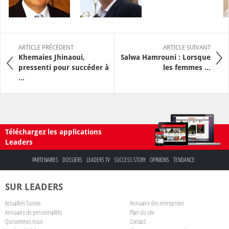
ARTICLE PRÉCÉDENT
ARTICLE SUIVANT
Khemaies Jhinaoui,
Salwa Hamrouni : Lorsque
pressenti pour succéder à
les femmes ...
...
Téléchargez les applications
Leaders
PARTENAIRES
DOSSIERS
LEADERS TV
SUCCESS STORY
OPINIONS
TENDANCE
SUR LEADERS
Actualités Tunisie
Annuaire des entreprises
Annuaire de personnalités
Plan du site
Qui sommes nous
Contact