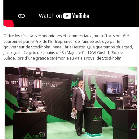
Outre les résultats économiques et commerciaux, mes efforts ont été
couronnés par le Prix de l’Entrepreneur de l’année octroyé par le
gouverneur de Stockholm, Mme Chris Heister. Quelque temps plus tard,
j’ai reçu un 2e prix des mains de Sa Majesté Carl XVI Gustaf, Roi de
Suède, lors d’une grande cérémonie au Palais royal de Stockholm.