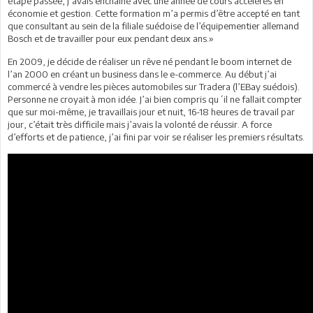
étape passée, j’avais enchaîné avec une année de cours accélérés en
économie et gestion. Cette formation m’a permis d’être accepté en tant
que consultant au sein de la filiale suédoise de l’équipementier allemand
Bosch et de travailler pour eux pendant deux ans.»
En 2009, je décide de réaliser un rêve né pendant le boom internet de
l’an 2000 en créant un business dans le e-commerce. Au début j’ai
commercé à vendre les pièces automobiles sur Tradera (l’EBay suédois).
Personne ne croyait à mon idée. J’ai bien compris qu´il ne fallait compter
que sur moi-même, je travaillais jour et nuit, 16-18 heures de travail par
jour, c’était très difficile mais j’avais la volonté de réussir. A force
d’efforts et de patience, j’ai fini par voir se réaliser les premiers résultats.