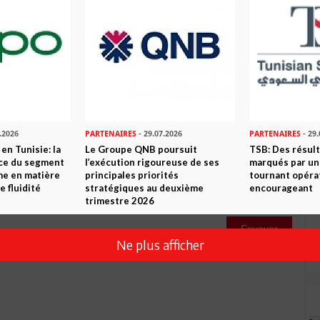
Commenter
.2026
PARTENAIRES
- 29.07.2026
PARTENAIRES
- 29.
en Tunisie: la
Le Groupe QNB poursuit
TSB: Des résul
nce du segment
l’exécution rigoureuse de ses
marqués par un
me en matière
principales priorités
tournant opéra
e fluidité
stratégiques au deuxième
encourageant
trimestre 2026
Envoyer
Ne plus afficher