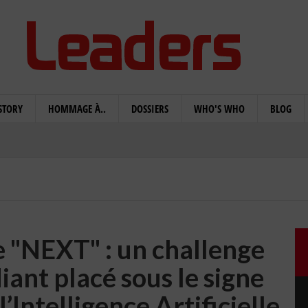
STORY
HOMMAGE À..
DOSSIERS
WHO'S WHO
BLOG
 "NEXT" : un challenge
ant placé sous le signe
l’Intelligence Artificielle