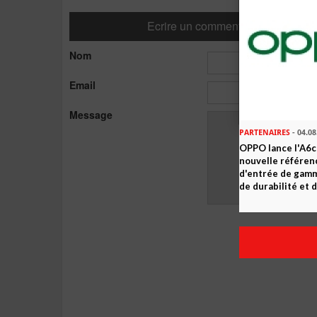
Ecrire un commentaire
Nom
Email
Message
PARTENAIRES
- 04.08
OPPO lance l'A6c 
nouvelle référe
d'entrée de gam
de durabilité et d