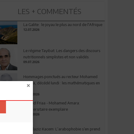
LES + COMMENTÉS
La Galite : le joyau le plus au nord de l'Afrique
12.07.2026
Le régime Tayibat: Les dangers des discours
nutritionnels simplistes et non validés
09.07.2026
Hommages ponctués au recteur Mohamed
Amara, décédé lundi : les mathématiques en
deuil
03.08.2026
Ahmed Friaa - Mohamed Amara:
l’Universitaire exemplaire
04.08.2026
Abdelaziz Kacem: L’arabophobie s’en prend