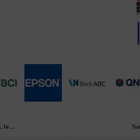
 le ...
Tun