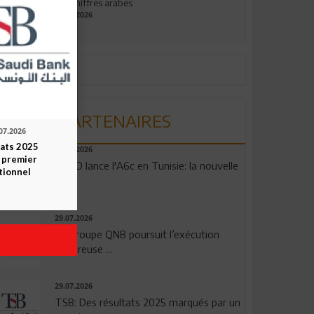
aux chiffres arabes
09.07.2026
PARTENAIRES
07.2026
tats 2025
04.08.2026
 premier
OPPO lance l'A6c en Tunisie: la nouvelle
tionnel
...
29.07.2026
Le Groupe QNB poursuit l’exécution
rigoureuse ...
29.07.2026
TSB: Des résultats 2025 marqués par un