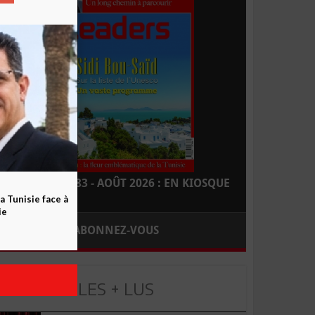
LEADERS N° 183 - AOÛT 2026 : EN KIOSQUE
a Tunisie face à
ie
ABONNEZ-VOUS
LES + LUS