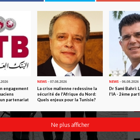
.2026
NEWS
- 07.08.2026
NEWS
- 06.08.2026
son engagement
La crise malienne redessine la
Dr Sami Bahri: L
maciens
sécurité de l'Afrique du Nord:
l'IA - 2ème part
à un partenariat
Quels enjeux pour la Tunisie?
Ne plus afficher