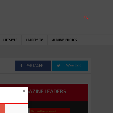
LIFESTYLE
LEADERS TV
ALBUMS PHOTOS
PARTAGER
TWEETER
MAGAZINE LEADERS