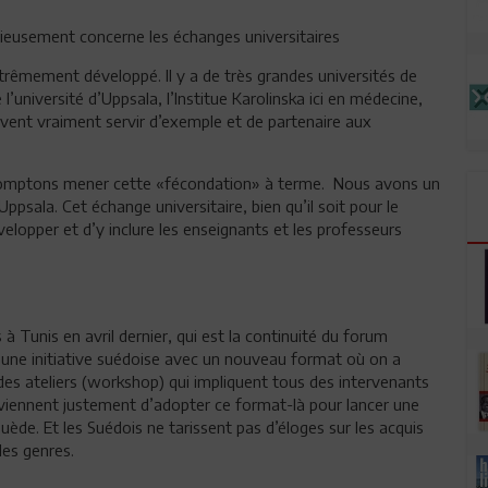
érieusement concerne les échanges universitaires
trêmement développé. Il y a de très grandes universités de
’université d’Uppsala, l’Institue Karolinska ici en médecine,
euvent vraiment servir d’exemple et de partenaire aux
 comptons mener cette «fécondation» à terme. Nous avons un
Uppsala. Cet échange universitaire, bien qu’il soit pour le
lopper et d’y inclure les enseignants et les professeurs
 Tunis en avril dernier, qui est la continuité du forum
 une initiative suédoise avec un nouveau format où on a
des ateliers (workshop) qui impliquent tous des intervenants
es viennent justement d’adopter ce format-là pour lancer une
 Suède. Et les Suédois ne tarissent pas d’éloges sur les acquis
des genres.