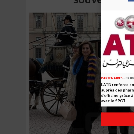
PARTENAIRES
- 07.08
L’ATB renforce 
auprès des phar
d’officine grâce 
avec le SPOT