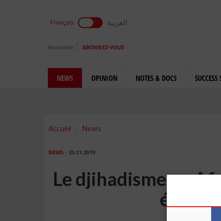
العربية
Français
Newsletter
ABONNEZ-VOUS
NEWS
OPINION
NOTES & DOCS
SUCCESS 
Accueil
News
NEWS
- 20.11.2019
Le djihadisme en Af
éclair