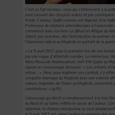
C’est un fait reconnu : ceux qui s’intéressent à la pol
sont souvent des citoyens arabes et par conséquent 
froide. L’auteur, Djallil Lounnas est Algerien. Il ne faill
Professeur de relations internationales à l’université 
commence dans son livre
Le djihad en Afrique du No
Daech,
par examiner, dès l’Introduction du premier cha
l’islamisme radical au Maghreb en partant de la guerre 
« Le 11 avril 2007, pour la première fois de son histoir
par une vague d’attentats suicides. Le même jour, Ab
Abou Moussab Abdelwadoud, chef d’Al-Qaida au Mag
signait un communiqué déclarant : « Les enfants d’O
retour… ». Ainsi, pour légitimer son combat, s’y référa
conquête islamique du Maghreb avec une volonté aff
valeurs originelles de l’Islam au Maghreb, autrement d
constitutives. » (p.19)
Cetouvrage qui décrit si minutieusement à la fois l’
du Nord et au Sahel, reflète le savoir de l’auteur. 
objective, la citation introductive se veut simplement
le 11 avril 2007 est, selon l’auteur,la première des qua