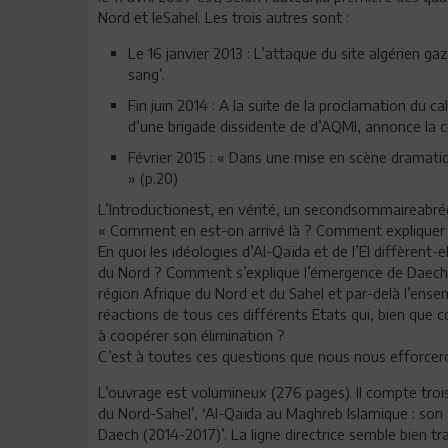
Nord et leSahel. Les trois autres sont :
Le 16 janvier 2013 : L’attaque du site algérien gaz
sang’.
Fin juin 2014 : A la suite de la proclamation du c
d’une brigade dissidente de d’AQMI, annonce la cré
Février 2015 : « Dans une mise en scène dramatiq
» (p.20)
L’Introductionest, en vérité, un secondsommaireabrég
« Comment en est-on arrivé là ? Comment expliquer l
En quoi les idéologies d’Al-Qaïda et de l’EI diffèrent-
du Nord ? Comment s’explique l’émergence de Daech 
région Afrique du Nord et du Sahel et par-delà l’en
réactions de tous ces différents Etats qui, bien qu
à coopérer son élimination ?
C’est à toutes ces questions que nous nous efforcer
L’ouvrage est volumineux (276 pages). Il compte troi
du Nord-Sahel’, ‘Al-Qaïda au Maghreb Islamique : son
Daech (2014-2017)’. La ligne directrice semble bien tra