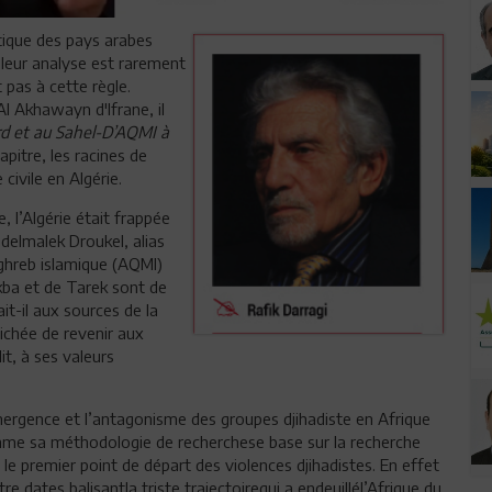
itique des pays arabes
leur analyse est rarement
it pas à cette règle.
Al Akhawayn d'Ifrane, il
rd et au Sahel-D’AQMI à
pitre, les racines de
civile en Algérie.
e, l’Algérie était frappée
delmalek Droukel, alias
hreb islamique (AQMI)
kba et de Tarek sont de
it-il aux sources de la
ichée de revenir aux
it, à ses valeurs
émergence et l’antagonisme des groupes djihadiste en Afrique
Comme sa méthodologie de recherchese base sur la recherche
 le premier point de départ des violences djihadistes. En effet
tre dates balisantla triste trajectoirequi a endeuillél’Afrique du