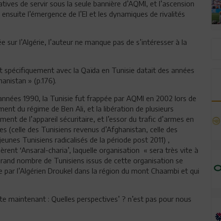
tives de servir sous la seule bannière d’AQMI, et l’ascension
 ensuite l’émergence de l’EI et les dynamiques de rivalités
e sur l’Algérie, l’auteur ne manque pas de s’intéresser à la
 et spécifiquement avec la Qaïda en Tunisie datait des années
anistan » (p.176).
 années 1990, la Tunisie fut frappée par AQMI en 2002 lors de
ent du régime de Ben Ali, et la libération de plusieurs
ment de l’appareil sécuritaire, et l’essor du trafic d’armes en
es (celle des Tunisiens revenus d’Afghanistan, celle des
jeunes Tunisiens radicalisés de la période post 2011) ,
ent ‘Ansaral-charia’, laquelle organisation « sera très vite à
n grand nombre de Tunisiens issus de cette organisation se
e par l’Algérien Droukel dans la région du mont Chaambi et qui
ste maintenant : Quelles perspectives’ ? n’est pas pour nous