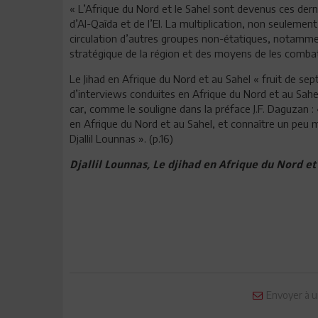
« L’Afrique du Nord et le Sahel sont devenus ces derni
d’Al-Qaîda et de l’EI. La multiplication, non seulemen
circulation d’autres groupes non-étatiques, notamment
stratégique de la région et des moyens de les combat
Le Jihad en Afrique du Nord et au Sahel « fruit de se
d’interviews conduites en Afrique du Nord et au Sahel 
car, comme le souligne dans la préface J.F. Daguzan : 
en Afrique du Nord et au Sahel, et connaître un peu mi
Djallil Lounnas ». (p.16)
Djallil Lounnas, Le djihad en Afrique du Nord e
Envoyer à u