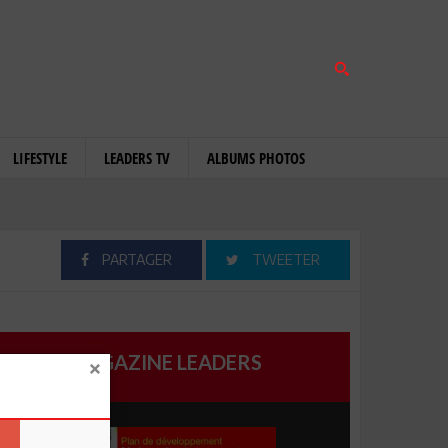
LIFESTYLE
LEADERS TV
ALBUMS PHOTOS
PARTAGER
TWEETER
MAGAZINE LEADERS