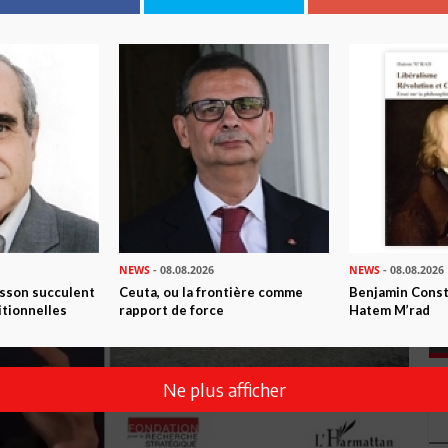
NEWS
- 08.08.2026
NEWS
- 08.08.2026
isson succulent
Ceuta, ou la frontière comme
Benjamin Consta
itionnelles
rapport de force
Hatem M’rad
Ne plus afficher