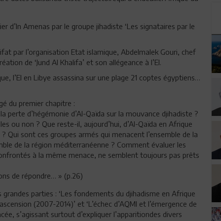
ier d’In Amenas par le groupe jihadiste ‘Les signataires par le
alifat par l’organisation Etat islamique, Abdelmalek Gouri, chef
ation de ‘Jund Al Khalifa’ et son allégeance à l’EI.
ue, l’EI en Libye assassina sur une plage 21 coptes égyptiens…
é du premier chapitre :
a perte d’hégémonie d’Al-Qaïda sur la mouvance djihadiste ?
elles ou non ? Que reste-il, aujourd’hui, d’Al-Qaïda en Afrique
? Qui sont ces groupes armés qui menacent l’ensemble de la
semble de la région méditerranéenne ? Comment évaluer les
e confrontés à la même menace, ne semblent toujours pas prêts
ons de répondre… » (p.26)
s grandes parties : ‘Les fondements du djihadisme en Afrique
 ascension (2007-2014)’ et ‘L’échec d’AQMI et l’émergence de
cée, s’agissant surtout d’expliquer l’apparitiondes divers