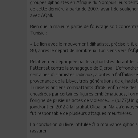
groupes djihadistes en Afrique du Nordpuis leurs tenta
de cette dernière à partir de 2007, avant de souligner
avec AQMI.
Bien que la majeure partie de l’ouvrage soit concentré
Tunisie :
« Le lien avec le mouvement djihadiste, précise-t-il,
80, après le départ de nombreux Tunisiens vers l’Afgh
Relativement épargnée par les djihadistes durant les
l’attentat contre la synagogue de Djerba. L’effondrem
centaines d’islamistes radicaux, ajoutés à l’affaiblisse
provenance de la Libye, trois générations de djihadist
Tunisiens anciens combattants d’Irak, enfin celle des 
encadrées par certaines figures emblématiques, formèr
l’origine de plusieurs actes de violence… » (p.177).U
joindront en 2012 à la katibat‘Okba Ibn Nafaa’envoyé
fut responsable de plusieurs attaques meurtrières.
La conclusion du livre,intitulée :’La mouvance djihadi
rassurer :