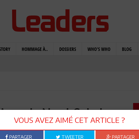
STORY
HOMMAGE À..
DOSSIERS
WHO'S WHO
BLOG
rique du Nord-Sahel : un
VOUS AVEZ AIMÉ CET ARTICLE ?
age nouveau
PARTAGER
TWEETER
PARTAGER