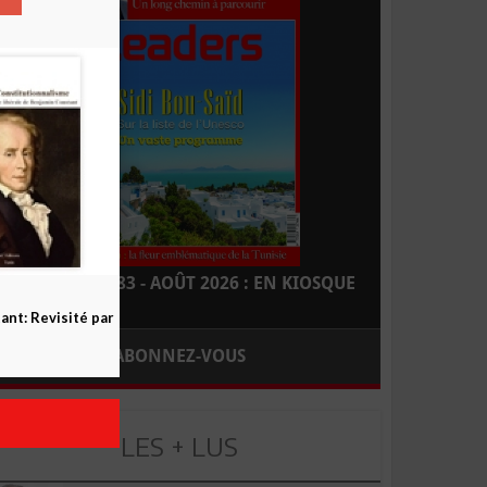
LEADERS N° 183 - AOÛT 2026 : EN KIOSQUE
nt: Revisité par
ABONNEZ-VOUS
LES + LUS