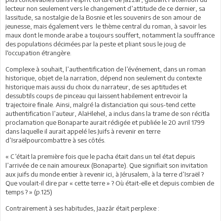
lecteur non seulement vers le changement d’attitude de ce dernier, sa
lassitude, sa nostalgie de la Bosnie et les souvenirs de son amour de
jeunesse, mais également vers le thème central du roman, à savoir les
maux dont le monde arabe a toujours souffert, notamment la souffrance
des populations décimées par la peste et pliant sous le joug de
l‘occupation étrangère.
Complexe à souhait, l’authentification de l’événement, dans un roman
historique, objet de la narration, dépend non seulement du contexte
historique mais aussi du choix du narrateur, de ses aptitudes et
dessubtils coups de pinceau qui laissent habilement entrevoir la
trajectoire finale. Ainsi, malgré la distanciation qui sous-tend cette
authentification l’auteur, AlaHlehel, a inclus dans la trame de son récitla
proclamation que Bonaparte aurait rédigée et publiée le 20 avril 1799
dans laquelle il aurait appelé les Juifs à revenir en terre
d’Israëlpourcombattre à ses côtés.
« C’était la première fois que le pacha était dans un tel état depuis
l’arrivée de ce nain amoureux (Bonaparte). Que signifiait son invitation
aux juifs du monde entier à revenir ici, à Jérusalem, à la terre d’Israël ?
Que voulait-il dire par « cette terre » ? Où était-elle et depuis combien de
temps ? » (p.125)
Contrairement à ses habitudes, Jaazâr était perplexe :