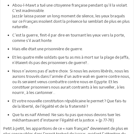
Abou-l-Mawt a tué une citoyenne française pendant qu’il la violait.
C’est inadmissible.
Jazzâr laissa passer un long moment de silence, les yeux braqués
sur ce Français insolent dont la présence lui semblait de plus en plus
naturelle…
C’est la guerre, finit-il par dire en tournant les yeux vers la porte,
comme s’il avait honte.
Mais elle était une prisonnière de guerre.
Et les quatre mille soldats que tu as mis à mort sur la plage de Jaffa,
n’étaient-ils pas des prisonniers de guerre?...
Nous n’avions pas d’autre choix. Si nous les avions libérés, nous les
aurions trouvés dans l’armée d’un autre wali en guerre contre nous,
ou ils seraient venus combattre contre nous en Egypte. Et les
constituer prisonniers nous aurait contraints à les surveiller, à les
nourrir, à les cantonner…
Et votre nouvelle constitution républicaine le permet ? Que fais-tu
de la liberté, de l’égalité et de la fraternité ?
Que tu es naïf Ahmed. Ne sais-tu pas que nous devons tuer les
méchantsavant d’instaurer l’égalité et la justice. » (p.77-78)
Petit à petit, les apparitions de ce « nain français" deviennent de plus en
plus concevables dans l’esprit torturé de Jazzar, guidant l’attention du