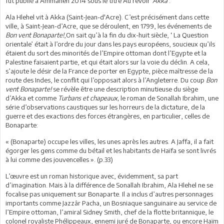
fut publié à Ammanen 2014 sous le titre Au revoir
‘Akka’
.
Ala Hlehel vit à Akka (Saint-Jean-d'Acre). C’est précisément dans cette
ville, à Saint-Jean-d’Acre, que se déroulent, en 1799, les événements de
Bon vent Bonaparte!
,On sait qu’à la fin du dix-huit siècle, ‘ La Question
orientale’ était à l’ordre du jour dans les pays européens, soucieux qu’ils
étaient du sort des minorités de l’Empire ottoman dont l’Egypte et la
Palestine faisaient partie, et qui était alors sur la voie du déclin. A cela,
s’ajoute le désir de la France de porter en Egypte, pièce maîtresse de la
route des Indes, le conflit qui l’opposait alors à l’Angleterre. Du coup
Bon
vent Bonaparte!
se révèle être une description minutieuse du siège
d’Akka et comme
Turbans et chapeaux,
le roman de Sonallah Ibrahim, une
série d’observations caustiques sur les horreurs de la dictature, de la
guerre et des exactions des forces étrangères, en particulier, celles de
Bonaparte:
« (Bonaparte) occupe les villes, les unes après les autres. A Jaffa, il a fait
égorger les gens comme du bétail et les habitants de Haïfa se sont livrés
à lui comme des jouvencelles ». (p.33)
L’œuvre est un roman historique avec, évidemment, sa part
d’imagination. Mais à la différence de Sonallah Ibrahim, Ala Hlehel ne se
focalise pas uniquement sur Bonaparte. Il a inclus d’autres personnages
importants comme Jazzâr Pacha, un Bosniaque sanguinaire au service de
l’Empire ottoman, l’amiral Sidney Smith, chef de la flotte britannique, le
colonel royaliste Phélippeaux, ennemi juré de Bonaparte, ou encore Haïm