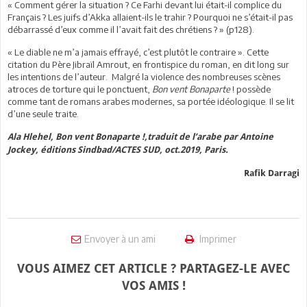
« Comment gérer la situation ? Ce Farhi devant lui était-il complice du
Français ? Les juifs d’Akka allaient-ils le trahir ? Pourquoi ne s’était-il pas
débarrassé d’eux comme il l’avait fait des chrétiens ? » (p128).
« Le diable ne m’a jamais effrayé, c’est plutôt le contraire ». Cette
citation du Père Jibraïl Amrout, en frontispice du roman, en dit long sur
les intentions de l’auteur. Malgré la violence des nombreuses scènes
atroces de torture qui le ponctuent,
Bon vent Bonaparte
! possède
comme tant de romans arabes modernes, sa portée idéologique. Il se lit
d’une seule traite.
Ala Hlehel, Bon vent Bonaparte !,traduit de l’arabe par Antoine
Jockey, éditions Sindbad/ACTES SUD, oct.2019, Paris.
Rafik Darragi
Envoyer à un ami
Imprimer
VOUS AIMEZ CET ARTICLE ? PARTAGEZ-LE AVEC
VOS AMIS !