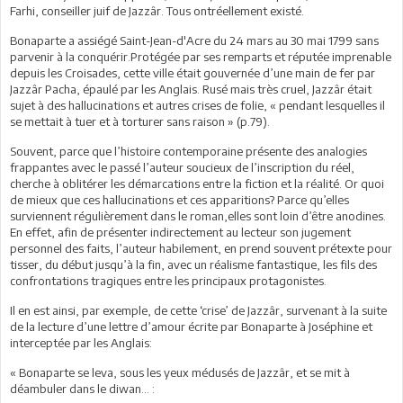
Farhi, conseiller juif de Jazzâr. Tous ontréellement existé.
Bonaparte a assiégé Saint-Jean-d'Acre du 24 mars au 30 mai 1799 sans
parvenir à la conquérir.Protégée par ses remparts et réputée imprenable
depuis les Croisades, cette ville était gouvernée d’une main de fer par
Jazzâr Pacha, épaulé par les Anglais. Rusé mais très cruel, Jazzâr était
sujet à des hallucinations et autres crises de folie, « pendant lesquelles il
se mettait à tuer et à torturer sans raison » (p.79).
Souvent, parce que l’histoire contemporaine présente des analogies
frappantes avec le passé l’auteur soucieux de l’inscription du réel,
cherche à oblitérer les démarcations entre la fiction et la réalité. Or quoi
de mieux que ces hallucinations et ces apparitions? Parce qu’elles
surviennent régulièrement dans le roman,elles sont loin d’être anodines.
En effet, afin de présenter indirectement au lecteur son jugement
personnel des faits, l’auteur habilement, en prend souvent prétexte pour
tisser, du début jusqu’à la fin, avec un réalisme fantastique, les fils des
confrontations tragiques entre les principaux protagonistes.
Il en est ainsi, par exemple, de cette ‘crise’ de Jazzâr, survenant à la suite
de la lecture d’une lettre d’amour écrite par Bonaparte à Joséphine et
interceptée par les Anglais:
« Bonaparte se leva, sous les yeux médusés de Jazzâr, et se mit à
déambuler dans le diwan… :