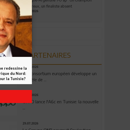
valeureux, un finaliste absent
19.07.2026
PARTENAIRES
06.08.2026
ne redessine la
Un consortium européen développe un
frique du Nord:
ur la Tunisie?
modèle de ...
04.08.2026
OPPO lance l'A6c en Tunisie: la nouvelle
...
29.07.2026
Le Groupe QNB poursuit l’exécution