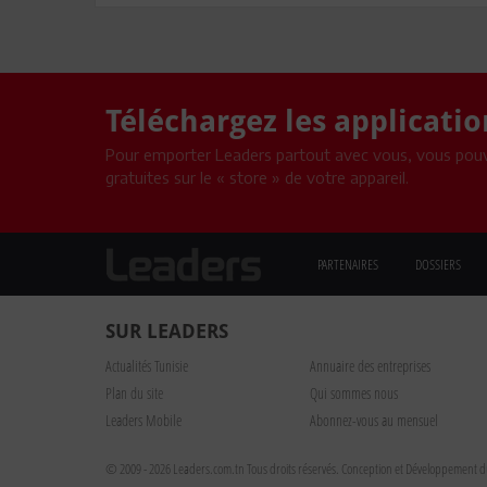
Téléchargez les applicati
Pour emporter Leaders partout avec vous, vous pouv
gratuites sur le « store » de votre appareil.
PARTENAIRES
DOSSIERS
SUR LEADERS
Actualités Tunisie
Annuaire des entreprises
Plan du site
Qui sommes nous
Leaders Mobile
Abonnez-vous au mensuel
© 2009 - 2026 Leaders.com.tn Tous droits réservés.
Conception et Développement du