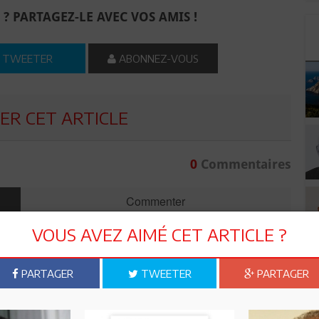
 ? PARTAGEZ-LE AVEC VOS AMIS !
TWEETER
ABONNEZ-VOUS
R CET ARTICLE
0
Commentaires
Commenter
VOUS AVEZ AIMÉ CET ARTICLE ?
PARTAGER
TWEETER
PARTAGER