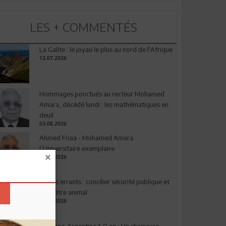
LES + COMMENTÉS
La Galite : le joyau le plus au nord de l'Afrique
12.07.2026
Hommages ponctués au recteur Mohamed
Amara, décédé lundi : les mathématiques en
deuil
03.08.2026
Ahmed Friaa - Mohamed Amara:
l’Universitaire exemplaire
04.08.2026
Chiens errants : concilier sécurité publique et
bien-être animal
17.07.2026
Espagne-Argentine 1-0 ap : Un champion