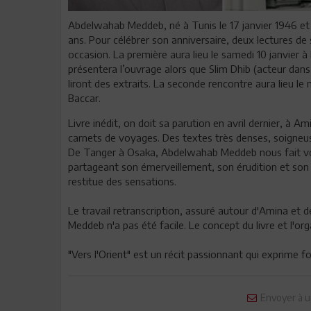
Abdelwahab Meddeb, né à Tunis le 17 janvier 1946 et
ans. Pour célébrer son anniversaire, deux lectures 
occasion. La première aura lieu le samedi 10 janvier à 
présentera l’ouvrage alors que Slim Dhib (acteur dans 
liront des extraits. La seconde rencontre aura lieu le mar
Baccar.
Livre inédit, on doit sa parution en avril dernier, à A
carnets de voyages. Des textes très denses, soigneuse
De Tanger à Osaka, Abdelwahab Meddeb nous fait voyag
partageant son émerveillement, son érudition et son re
restitue des sensations.
Le travail retranscription, assuré autour d'Amina et 
Meddeb n'a pas été facile. Le concept du livre et l'o
"Vers l'Orient" est un récit passionnant qui exprime
Envoyer à u