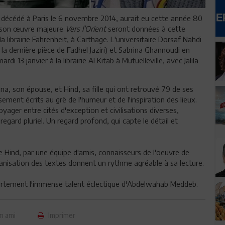
 décédé à Paris le 6 novembre 2014, aurait eu cette année 80
de son œuvre majeure
Vers l’Orient
seront données à cette
la librairie Fahrenheit, à Carthage. L'universitaire Dorsaf Nahdi
la dernière pièce de Fadhel Jaziri) et Sabrina Ghannoudi en
di 13 janvier à la librairie Al Kitab à Mutuelleville, avec Jalila
mina, son épouse, et Hind, sa fille qui ont retrouvé 79 de ses
ment écrits au grè de l'humeur et de l'inspiration des lieux.
er entre cités d'exception et civilisations diverses,
gard pluriel. Un regard profond, qui capte le détail et
de Hind, par une équipe d'amis, connaisseurs de l'oeuvre de
rganisation des textes donnent un rythme agréable à sa lecture.
 fortement l'immense talent éclectique d'Abdelwahab Meddeb.
n ami
Imprimer