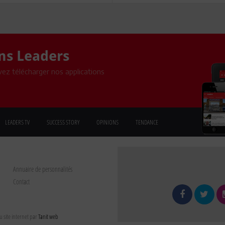
ons Leaders
ez télécharger nos applications
LEADERS TV
SUCCESS STORY
OPINIONS
TENDANCE
Annuaire de personnalités
Contact
 site internet par
Tanit web