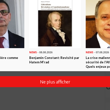
Envoyer
NEWS
- 08.08.2026
NEWS
- 07.08.2026
ntière comme
Benjamin Constant: Revisité par
La crise malien
Hatem M’rad
sécurité de l'A
Quels enjeux po
Ne plus afficher