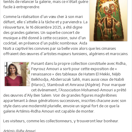
tentés de relancer la galerie, mais ce n’était guère
facile à entreprendre.
Comme la réalisation d’un vœu cher à son mari
défunt, elle s’attelle à la tâche et y parviendra. La
réouverture, le 16 décembre 2025, a été digne
des grandes galeries. Un superbe concert de
musique a été donné à cette occasion, suivi d’un
cocktail, en présence d’un public nombreux. Aida
Niati a captivé les convives par sa belle voix alors que les cimaises
offraient des œuvres d’artistes majeurs tunisiens, algériens et marocains.
Puisant dans la propre collection constituée avec Ridha,
Feyrouz Amouri a sorti pour cette exposition de «
renaissance » des tableaux de Hatem El Mekki, Néjib
Belkhodja, Abderrazak Sahli, mais aussi ceux de Nabili
(Maroc), Stambouli et Amraoui (Algérie). Pour marquer
cet évènement, l’Association Mohamed-Amouri a prêté
des œuvres d’Aly Ben Salem. Voir de grandes figures maghrébines
appartenant à deux générations successives, inscrites chacune avec son
style dans une modernité plurielle, envoie un signal fort de ce que la
galerie Artémis-Ridha Amouri est capable de monter.
Les visiteurs, comme les collectionneurs, y trouveront leur bonheur.
Artémis-Ridha Amouri