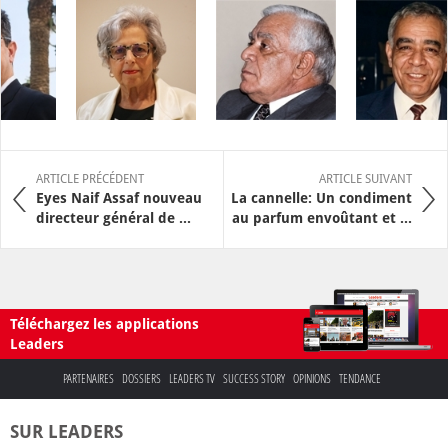
ARTICLE PRÉCÉDENT
ARTICLE SUIVANT
Eyes Naif Assaf nouveau
La cannelle: Un condiment
directeur général de ...
au parfum envoûtant et ...
Téléchargez les applications
Leaders
PARTENAIRES
DOSSIERS
LEADERS TV
SUCCESS STORY
OPINIONS
TENDANCE
SUR LEADERS