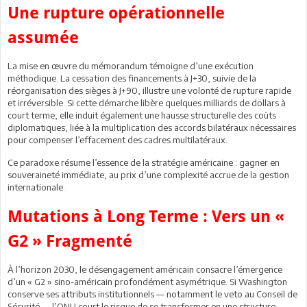
Une rupture opérationnelle
assumée
La mise en œuvre du mémorandum témoigne d’une exécution
méthodique. La cessation des financements à J+30, suivie de la
réorganisation des sièges à J+90, illustre une volonté de rupture rapide
et irréversible. Si cette démarche libère quelques milliards de dollars à
court terme, elle induit également une hausse structurelle des coûts
diplomatiques, liée à la multiplication des accords bilatéraux nécessaires
pour compenser l’effacement des cadres multilatéraux.
Ce paradoxe résume l’essence de la stratégie américaine : gagner en
souveraineté immédiate, au prix d’une complexité accrue de la gestion
internationale.
Mutations à Long Terme : Vers un «
G2 » Fragmenté
À l’horizon 2030, le désengagement américain consacre l’émergence
d’un « G2 » sino-américain profondément asymétrique. Si Washington
conserve ses attributs institutionnels — notamment le veto au Conseil de
Sécurité — l’ONU court le risque de se transformer en une structure