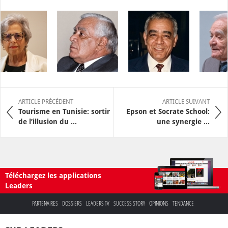
ARTICLE PRÉCÉDENT
ARTICLE SUIVANT
Tourisme en Tunisie: sortir
Epson et Socrate School:
de l’illusion du ...
une synergie ...
Téléchargez les applications
Leaders
PARTENAIRES
DOSSIERS
LEADERS TV
SUCCESS STORY
OPINIONS
TENDANCE