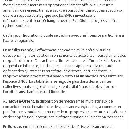
formellement intacte mais opérationnellement affaiblie. Le retrait
américain des enjeux transversaux, en particulier climatiques et sociaux,
ouvre un espace stratégique que les BRICS investissent
méthodiquement, leurs échanges avec le Sud Global progressant à un
rythme soutenu.
Cette reconfiguration globale se décline avec une intensité particulière à
l’échelle régionale.
En
l’effacement des cadres multilatéraux sur les
Méditerranée,
questions migratoires et environnementales accélère un basculement des
rapports de force. Des acteurs affirmés, tels que la Turquie et la Russie,
gagnent en influence, tandis que plusieurs capitales de la rive sud
opèrent des ajustements stratégiques discrets, oscillant entre un
rapprochement pragmatique avec Moscou et un ancrage croissant vers
l’espace BRICS. La stabilité ne se négocie plus dans des enceintes
collectives, mais au gré d’arrangements bilatéraux souples, hors de
l’orbite transatlantique traditionnelle.
Au
la disparition de mécanismes multilatéraux de
Moyen-Orient,
consolidation de la paix incite des puissances régionales, à commencer
par l’Arabie Saoudite, à structurer leurs propres architectures de sécurité
et de coopération, accentuant la régionalisation de la gestion des crises.
En
enfin, le dilemme est existentiel. Prise en étau entre un
Europe,