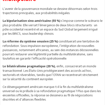
L’avenir de la gouvernance mondiale se dessine désormais selon trois
trajectoires principales, aux probabilités inégales.
s’impose comme le scénario le
La bipolarisation sino-américaine (55 %)
plus probable. Elle verrait l’émergence de deux blocs structurants : un
pôle occidental recentré et un espace du Sud Global largement irrigué
par les BRICS, sous leadership chinois.
constituerait une tentative de
La réforme du système onusien (25 %)
refondation. Sous impulsion européenne, l’intégration de nouvelles
puissances, notamment africaines, au sein des instances décisionnelles
pourrait restaurer une légitimité partielle du multilatéralisme, sans
toutefois en garantir l’efficacité opérationnelle.
enfin, consacrerait un monde
Le bilatéralisme pragmatique (20 %),
transactionnel. Les États-Unis privilégieraient des accords ad hoc,
sectoriels et réversibles, tandis que l’OTAN se recentrerait strictement
sur la sécurité du continent européen.
Ce désengagement américain marque-t-il la fin du multilatéralisme
universel ou le prélude à sa refondation pragmatique ? Plus que dans les
enceintes officielles, la réponse se dessinera au fil de négociations
discrètes et d’alliances flexibles.