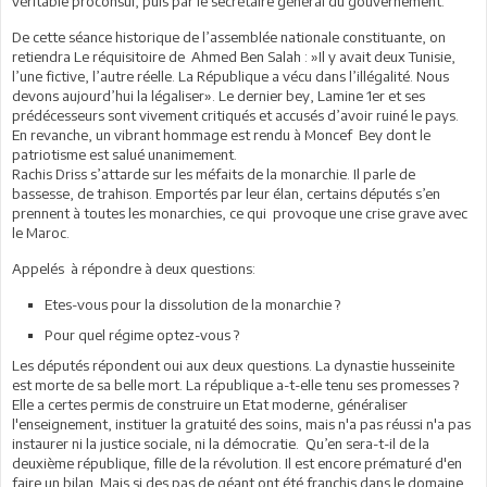
véritable proconsul, puis par le secrétaire général du gouvernement.
De cette séance historique de l’assemblée nationale constituante, on
retiendra Le réquisitoire de Ahmed Ben Salah : »Il y avait deux Tunisie,
l’une fictive, l’autre réelle. La République a vécu dans l’illégalité. Nous
devons aujourd’hui la légaliser». Le dernier bey, Lamine 1er et ses
prédécesseurs sont vivement critiqués et accusés d’avoir ruiné le pays.
En revanche, un vibrant hommage est rendu à Moncef Bey dont le
patriotisme est salué unanimement.
Rachis Driss s’attarde sur les méfaits de la monarchie. Il parle de
bassesse, de trahison. Emportés par leur élan, certains députés s’en
prennent à toutes les monarchies, ce qui provoque une crise grave avec
le Maroc.
Appelés à répondre à deux questions:
Etes-vous pour la dissolution de la monarchie ?
Pour quel régime optez-vous ?
Les députés répondent oui aux deux questions. La dynastie husseinite
est morte de sa belle mort. La république a-t-elle tenu ses promesses ?
Elle a certes permis de construire un Etat moderne, généraliser
l'enseignement, instituer la gratuité des soins, mais n'a pas réussi n'a pas
instaurer ni la justice sociale, ni la démocratie. Qu’en sera-t-il de la
deuxième république, fille de la révolution. Il est encore prématuré d'en
faire un bilan. Mais si des pas de géant ont été franchis dans le domaine