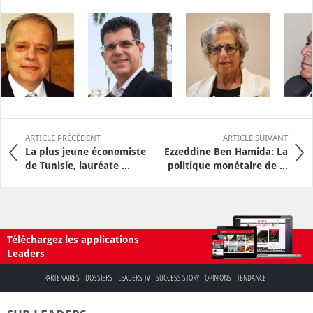
ARTICLE PRÉCÉDENT
ARTICLE SUIVANT
La plus jeune économiste
Ezzeddine Ben Hamida: La
de Tunisie, lauréate ...
politique monétaire de ...
Téléchargez les applications
Leaders
PARTENAIRES
DOSSIERS
LEADERS TV
SUCCESS STORY
OPINIONS
TENDANCE