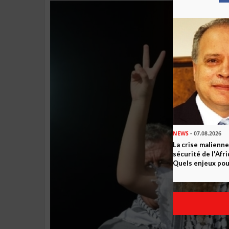
NEWS
- 07.08.2026
La crise malienne
sécurité de l'Afr
Quels enjeux pour