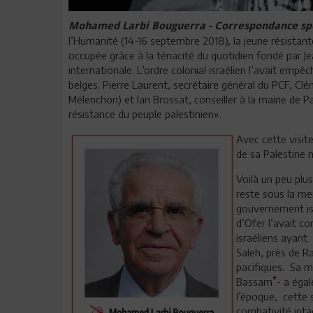
Mohamed Larbi Bouguerra - Correspondance spé
l’Humanité (14-16 septembre 2018), la jeune résistant
occupée grâce à la ténacité du quotidien fondé par Je
internationale. L’ordre colonial israélien l’avait emp
belges. Pierre Laurent, secrétaire général du PCF, Cl
Mélenchon) et Ian Brossat, conseiller à la mairie de Par
résistance du peuple palestinien».
Avec cette visite
de sa Palestine n
Voilà un peu plu
reste sous la me
gouvernement isra
d’Ofer l’avait c
israéliens ayant 
Saleh, près de 
pacifiques. Sa m
*
Bassam
- a éga
l’époque, cette 
combativité int