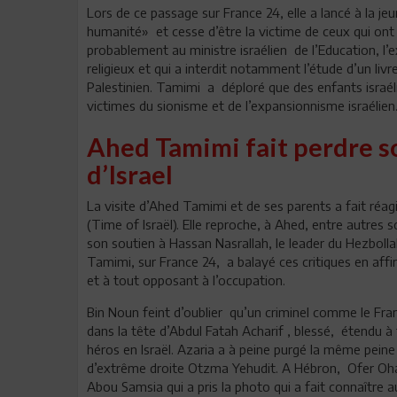
Lors de ce passage sur France 24, elle a lancé à la je
humanité» et cesse d’être la victime de ceux qui ont
probablement au ministre israélien de l’Education, l’
religieux et qui a interdit notamment l’étude d’un livr
Palestinien. Tamimi a déploré que des enfants israé
victimes du sionisme et de l’expansionnisme israélien
Ahed Tamimi fait perdre s
d’Israel
La visite d’Ahed Tamimi et de ses parents a fait réagi
(Time of Israël). Elle reproche, à Ahed, entre autre
son soutien à Hassan Nasrallah, le leader du Hezbollah
Tamimi, sur France 24, a balayé ces critiques en aff
et à tout opposant à l’occupation.
Bin Noun feint d’oublier qu’un criminel comme le Fran
dans la tête d’Abdul Fatah Acharif , blessé, étendu 
héros en Israël. Azaria a à peine purgé la même peine 
d’extrême droite Otzma Yehudit. A Hébron, Ofer Oh
Abou Samsia qui a pris la photo qui a fait connaître 