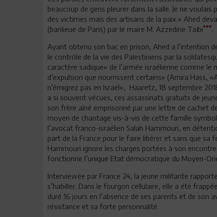
beaucoup de gens pleurer dans la salle. Je ne voulai
des victimes mais des artisans de la paix.» Ahed devait 
***
(banlieue de Paris) par le maire M. Azzedine Taïbi
.
Ayant obtenu son bac en prison, Ahed a l’intention de
le contrôle de la vie des Palestiniens par la soldates
caractère sadique» de l’armée israélienne comme le 
d’expulsion que nourrissent certains» (Amira Hass, «A 
n’émigrez pas en Israël», Haaretz, 18 septembre 2018
a si souvent vécues, ces assassinats gratuits de jeun
son frère aîné emprisonné par une lettre de cachet de
moyen de chantage vis-à-vis de cette famille symboliq
l’avocat franco-israélien Salah Hammouri, en détentio
part de la France pour le faire libérer et sans que s
Hammouri ignore les charges portées à son encontre et
fonctionne l’unique Etat démocratique du Moyen-Ori
Interviewée par France 24, la jeune militante rapporte
s’habiller. Dans le fourgon cellulaire, elle a été frappé
duré 16 jours en l’absence de ses parents et de son 
résistance et sa forte personnalité.