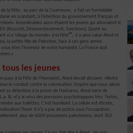
de la Fête, au parc de la Courneuve, a fait un formidable
rdanie en scandant, à l’intention du gouvernement français et
ine!». Innombrables aussi étaient les jeunes qui arboraient le
 BDS (Boycott, Désinvestissement, Sanctions). Quant au
**
rant «Le Village du monde» à la Fête
, il a ainsi salué Ahed et
toi, la petite fille de Palestine, face à ces gens armés
, vous êtes l’honneur de notre humanité. La France doit
ennes.»
 tous les jeunes
son pays à la Fête de l’Humanité, Ahed devait déclarer: «Notre
inue le combat contre la colonisation. J’espère que nous allons
ant sa détention à la prison de Hasharon, Ahed narre de
p. II): «J’y ai vécu des pressions psychologiques très fortes,
ndre aux toilettes. C’est humiliant. La cellule est étroite,
limatisation l’hiver. Il n’y a pas de justice sous l’occupation.
 actuellement plus de 6000 prisonniers palestiniens, dont 350
à retenir ses larmes. Ce qui fait dire à Ahed : «Je vois