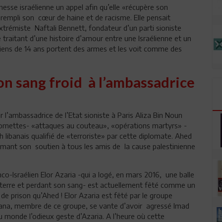
unesse israélienne un appel afin qu’elle «récupère son
 rempli son cœur de haine et de racisme. Elle pensait
extrémiste Naftali Bennett, fondateur d’un parti sioniste
e traitant d’une histoire d’amour entre une Israélienne et un
liens de 14 ans portent des armes et les voit comme des
.
on sang froid à l’ambassadrice
r l’ambassadrice de l’Etat sioniste à Paris Aliza Bin Noun
s sornettes- «attaques au couteau», «opérations martyrs» -
 libanais qualifié de «terroriste» par cette diplomate. Ahed
irmant son soutien à tous les amis de la cause palestinienne
co-Israélien Elor Azaria -qui a logé, en mars 2016, une balle
à terre et perdant son sang- est actuellement fêté comme un
de prison qu’Ahed ! Elor Azaria est fêté par le groupe
ana, membre de ce groupe, se vante d’avoir agressé Imad
au monde l’odieux geste d’Azaria. A l’heure où cette