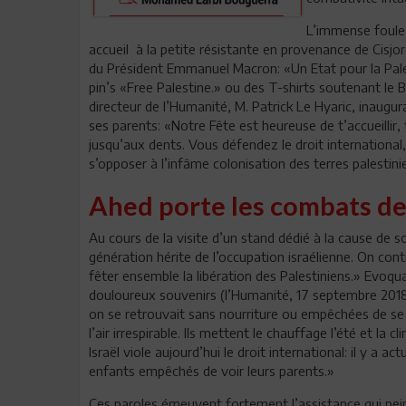
L’immense foule 
accueil à la petite résistante en provenance de Cisjo
du Président Emmanuel Macron: «Un Etat pour la Palest
pin’s «Free Palestine.» ou des T-shirts soutenant le
directeur de l’Humanité, M. Patrick Le Hyaric, inaugu
ses parents: «Notre Fête est heureuse de t’accueillir, 
jusqu’aux dents. Vous défendez le droit international
s’opposer à l’infâme colonisation des terres palestini
Ahed porte les combats de
Au cours de la visite d’un stand dédié à la cause de 
génération hérite de l’occupation israélienne. On cont
fêter ensemble la libération des Palestiniens.» Evoqu
douloureux souvenirs (l’Humanité, 17 septembre 2018, 
on se retrouvait sans nourriture ou empêchées de se re
l’air irrespirable. Ils mettent le chauffage l’été et la c
Israël viole aujourd’hui le droit international: il y a
enfants empêchés de voir leurs parents.»
Ces paroles émeuvent fortement l’assistance qui peine 