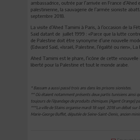
ambassadrice, outrée par l’arrivée en France d’Ahed et 
palestinienne, la sauvagerie de l’armée sioniste abatt
septembre 2018.
La visite d’Ahed Tamimi à Paris, à l’occasion de la F
Saïd datant de juillet 1999 : «Parce que la lutte contre 
de Palestine doit être synonyme d’une nouvelle mode
(Edward Saïd, «Israël, Palestine, l’égalité ou rien», La 
Ahed Tamimi est le phare, l’icône de cette «nouvelle
liberté pour la Palestine et tout le monde arabe.
* Bassam a aussi passé trois ans dans les prisons sionistes.
** Où étaient notamment présents deux partis tunisiens ainsi que
toujours de l’épandage de produits chimiques (Agent Orange) pa
***La ville de Stains organise mardi 18 sept. 2018 un débat sur 
Marie-George Buffet, députée de Seine-Saint-Denis, ancien ministr