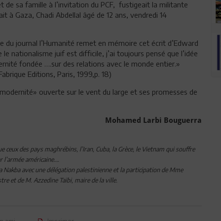
de sa famille à l’invitation du PCF, fustigeait la militante
ait à Gaza, Chadi Abdellal âgé de 12 ans, vendredi 14
ête du journal l’Humanité remet en mémoire cet écrit d’Edward
le nationalisme juif est difficile, j’ai toujours pensé que l’idée
rnité fondée ….sur des relations avec le monde entier.»
Fabrique Editions, Paris, 1999,p. 18)
 modernité» ouverte sur le vent du large et ses promesses de
Mohamed Larbi Bouguerra
 ceux des pays maghrébins, l’Iran, Cuba, la Grèce, le Vietnam qui souffre
r l’armée américaine….
la Nakba avec une délégation palestinienne et la participation de Mme
e et de M. Azzedine Taïbi, maire de la ville.