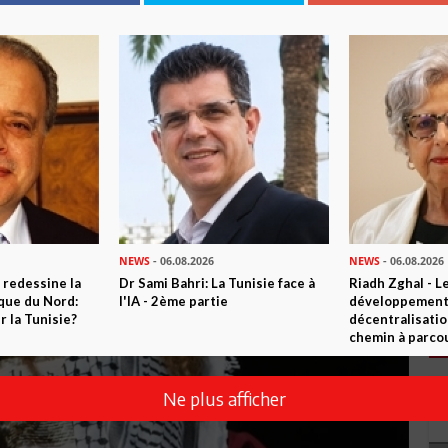
NEWS
- 06.08.2026
NEWS
- 06.08.2026
 redessine la
Dr Sami Bahri: La Tunisie face à
Riadh Zghal - L
ique du Nord:
l'IA - 2ème partie
développement:
 la Tunisie?
décentralisatio
chemin à parcou
Ne plus afficher