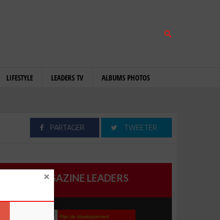
LIFESTYLE
LEADERS TV
ALBUMS PHOTOS
PARTAGER
TWEETER
MAGAZINE LEADERS