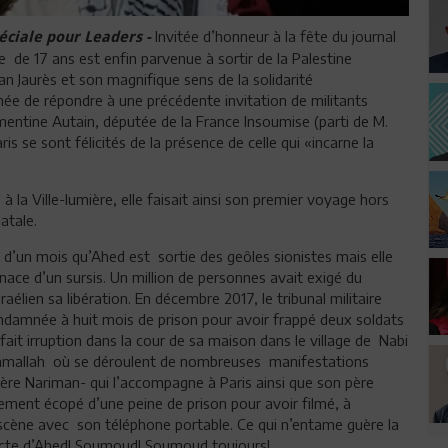
Invitée d’honneur à la fête du journal
ciale pour Leaders -
e de 17 ans est enfin parvenue à sortir de la Palestine
an Jaurès et son magnifique sens de la solidarité
êchée de répondre à une précédente invitation de militants
émentine Autain, députée de la France Insoumise (parti de M.
is se sont félicités de la présence de celle qui «incarne la
 à la Ville-lumière, elle faisait ainsi son premier voyage hors
atale.
s d’un mois qu’Ahed est sortie des geôles sionistes mais elle
nace d’un sursis. Un million de personnes avait exigé du
élien sa libération. En décembre 2017, le tribunal militaire
ondamnée à huit mois de prison pour avoir frappé deux soldats
fait irruption dans la cour de sa maison dans le village de Nabi
Ramallah où se déroulent de nombreuses manifestations
ère Nariman- qui l’accompagne à Paris ainsi que son père
lement écopé d’une peine de prison pour avoir filmé, à
scène avec son téléphone portable. Ce qui n’entame guère la
acte d’Ahed! Soumoud! Soumoud toujours!