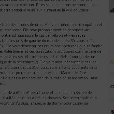
s pas vous faire pleurer. Dites-vous que nous ne sommes pas
être accueillie aussi sur le stand de la ville de Stains
 faire des études de droit. Elle veut dénoncer l’occupation et
que israélienne. Elle rêve probablement de dénoncer «le
montre ad nauseaum le cas de Hébron et «les rêves
tous les juifs de gauche du monde je dis: S’il vous plaît,
) . Elle veut dénoncer ces incursions nocturnes que sa famille
es Palestiniens et ces arrestations arbitraires comme celle de
s services secrets intérieurs le Shin Beth (pour garder un
ue de la résistance ?). Elle veut aussi dénoncer le cas de
n arbitraire depuis 390 jours, sans efforts apparents de la
a femme ait pu rencontrer le président Macron. Maître
 n’a pas la moindre idée de la date de sa libération ! Ainsi
ent!
 qu’elle a été arrêtée à l’aube et qu’on l’a empêchée de
e, insultée et on lui a tiré les cheveux. Son interrogatoire a
avocat. On l’a aussi empêché de dormir pour casser sa