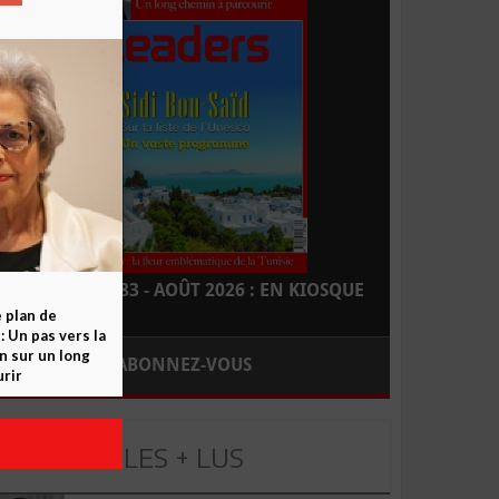
LEADERS N° 183 - AOÛT 2026 : EN KIOSQUE
e plan de
 Un pas vers la
n sur un long
ABONNEZ-VOUS
rir
LES + LUS