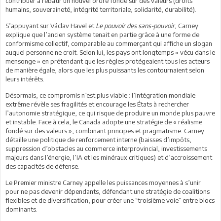
contribuer à rebâtir un nouvel ordre fondé sur des valeurs (droits
humains, souveraineté, intégrité territoriale, solidarité, durabilité).
S’appuyant sur Václav Havel et
Le pouvoir des sans-pouvoir
, Carney
explique que l’ancien système tenait en partie grâce à une forme de
conformisme collectif, comparable au commerçant qui affiche un slogan
auquel personne ne croit. Selon lui, les pays ont longtemps « vécu dans le
mensonge » en prétendant que les règles protégeaient tous les acteurs
de manière égale, alors que les plus puissants les contournaient selon
leurs intérêts.
Désormais, ce compromis n’est plus viable : l’intégration mondiale
extrême révèle ses fragilités et encourage les États à rechercher
l’autonomie stratégique, ce qui risque de produire un monde plus pauvre
et instable. Face à cela, le Canada adopte une stratégie de « réalisme
fondé sur des valeurs », combinant principes et pragmatisme. Carney
détaille une politique de renforcement interne (baisses d’impôts,
suppression d’obstacles au commerce interprovincial, investissements
majeurs dans l’énergie, l’IA et les minéraux critiques) et d’accroissement
des capacités de défense.
Le Premier ministre Carney appelle les puissances moyennes à s’unir
pour ne pas devenir dépendants, défendant une stratégie de coalitions
flexibles et de diversification, pour créer une “troisième voie” entre blocs
dominants.