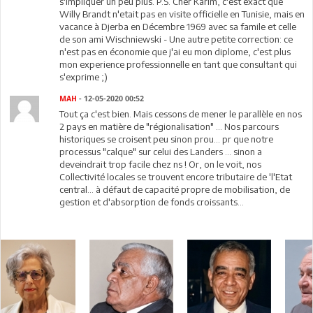
s'impliquer un peu plus. P.S. Cher Karim, c'est exact que
Willy Brandt n'etait pas en visite officielle en Tunisie, mais en
vacance à Djerba en Décembre 1969 avec sa famile et celle
de son ami Wischniewski - Une autre petite correction: ce
n'est pas en économie que j'ai eu mon diplome, c'est plus
mon experience professionnelle en tant que consultant qui
s'exprime ;)
MAH
- 12-05-2020 00:52
Tout ça c'est bien. Mais cessons de mener le parallèle en nos
2 pays en matière de "régionalisation" ... Nos parcours
historiques se croisent peu sinon prou... pr que notre
processus "calque" sur celui des Landers ... sinon a
deveindrait trop facile chez ns ! Or, on le voit, nos
Collectivité locales se trouvent encore tributaire de 'l'Etat
central... à défaut de capacité propre de mobilisation, de
gestion et d'absorption de fonds croissants...