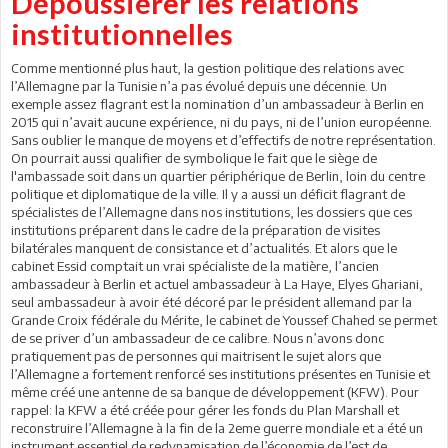
Dépoussiérer les relations
institutionnelles
Comme mentionné plus haut, la gestion politique des relations avec
l’Allemagne par la Tunisie n’a pas évolué depuis une décennie. Un
exemple assez flagrant est la nomination d’un ambassadeur à Berlin en
2015 qui n’avait aucune expérience, ni du pays, ni de l’union européenne.
Sans oublier le manque de moyens et d’effectifs de notre représentation.
On pourrait aussi qualifier de symbolique le fait que le siège de
l'ambassade soit dans un quartier périphérique de Berlin, loin du centre
politique et diplomatique de la ville. Il y a aussi un déficit flagrant de
spécialistes de l’Allemagne dans nos institutions, les dossiers que ces
institutions préparent dans le cadre de la préparation de visites
bilatérales manquent de consistance et d’actualités. Et alors que le
cabinet Essid comptait un vrai spécialiste de la matière, l’ancien
ambassadeur à Berlin et actuel ambassadeur à La Haye, Elyes Ghariani,
seul ambassadeur à avoir été décoré par le président allemand par la
Grande Croix fédérale du Mérite, le cabinet de Youssef Chahed se permet
de se priver d’un ambassadeur de ce calibre. Nous n’avons donc
pratiquement pas de personnes qui maitrisent le sujet alors que
l’Allemagne a fortement renforcé ses institutions présentes en Tunisie et
même créé une antenne de sa banque de développement (KFW). Pour
rappel: la KFW a été créée pour gérer les fonds du Plan Marshall et
reconstruire l’Allemagne à la fin de la 2eme guerre mondiale et a été un
instrument essentiel de redynamisation de l’économie de l’est de