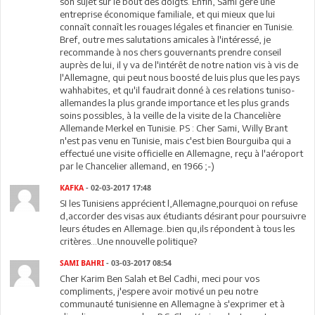
son sujet sur le bout des doigts. Enfin, Sami gère une
entreprise économique familiale, et qui mieux que lui
connaît connaît les rouages légales et financier en Tunisie.
Bref, outre mes salutations amicales à l'intéressé, je
recommande à nos chers gouvernants prendre conseil
auprès de lui, il y va de l'intérêt de notre nation vis à vis de
l'Allemagne, qui peut nous boosté de luis plus que les pays
wahhabites, et qu'il faudrait donné à ces relations tuniso-
allemandes la plus grande importance et les plus grands
soins possibles, à la veille de la visite de la Chancelière
Allemande Merkel en Tunisie. PS : Cher Sami, Willy Brant
n'est pas venu en Tunisie, mais c'est bien Bourguiba qui a
effectué une visite officielle en Allemagne, reçu à l'aéroport
par le Chancelier allemand, en 1966 ;-)
KAFKA
- 02-03-2017 17:48
SI les Tunisiens apprécient l,Allemagne,pourquoi on refuse
d,accorder des visas aux étudiants désirant pour poursuivre
leurs études en Allemage..bien qu,ils répondent à tous les
critères...Une nnouvelle politique?
SAMI BAHRI
- 03-03-2017 08:54
Cher Karim Ben Salah et Bel Cadhi, meci pour vos
compliments, j'espere avoir motivé un peu notre
communauté tunisienne en Allemagne à s'exprimer et à