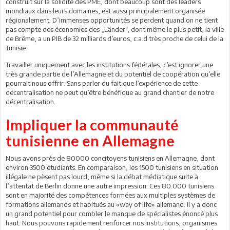
construit sur la solidité des PME, dont beaucoup sont des leaders
mondiaux dans leurs domaines, est aussi principalement organisée
régionalement. D’immenses opportunités se perdent quand on ne tient
pas compte des économies des „Länder“, dont même le plus petit, la ville
de Brême, a un PIB de 32 milliards d’euros, c.a.d très proche de celui de la
Tunisie.
Travailler uniquement avec les institutions fédérales, c’est ignorer une
très grande partie de l’Allemagne et du potentiel de coopération qu’elle
pourrait nous offrir. Sans parler du fait que l’expérience de cette
décentralisation ne peut qu’être bénéfique au grand chantier de notre
décentralisation.
Impliquer la communauté
tunisienne en Allemagne
Nous avons près de 80000 concitoyens tunisiens en Allemagne, dont
environ 3500 étudiants. En comparaison, les 1500 tunisiens en situation
illégale ne pèsent pas lourd, même si la débat médiatique suite à
l’attentat de Berlin donne une autre impression. Ces 80.000 tunisiens
sont en majorité des compétences formées aux multiples systèmes de
formations allemands et habitués au «way of life» allemand. Il y a donc
un grand potentiel pour combler le manque de spécialistes énoncé plus
haut. Nous pouvons rapidement renforcer nos institutions, organismes