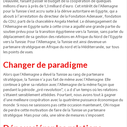
Deauville, faisant passer le budget de la coopération de quelques
millions d’euro à près de 1,3 milliard d’euro. Cet intérêt de l’Allemagne
pour la Tunisie s’est accru suite à la dérive autoritaire en Egypte, qui a
abouti à l’arrestation du directeur de la Fondation Adenauer, fondation
du CDU, parti de la chancelière Angela Merkel. Le désengagement de
l’Allemagne en Egypte suite à cette crise a aiguillé une grande partie du
soutien prévu pour la transition égyptienne vers la Tunisie, sans parler du
déplacement de sa gestion des relations en Afrique du Nord de l’Egypte
vers la Tunisie. Pour l’Allemagne, la Tunisie est ainsi devenue un
partenaire stratégique en Afrique du nord et la Méditerranée, sur tous
les points de vues.
Changer de paradigme
Alors que l’Allemagne a élevé la Tunisie au rang de partenaire
stratégique, la Tunisie n’a pas fait de même avec l’Allemagne. Elle
continue à gérer sa relation avec l’Allemagne de la même façon que
pendant la période „pré-revolution“, c.a.d d’un temps où les relations
s’étaient sensiblement attiédies. Pourtant, nous avons tout à gagner
d’une meilleure coopération avec la quatrième puissance économique du
monde. Si nous ne saisissons pas cette occasion maintenant, ON risque
de perdre cette motivation de faire de la Tunisie un partenaire
stratégique. Mais pour cela, une série de mesures s’imposent: