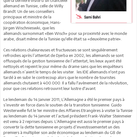
que la dernière visite d’un chancelier
allemand en Tunisie, celle de Willy
Brandt. Un de ses conseillers
principaux et ministre de la
coopération économique, Hans-
Jürgen Wischnieswki, que les
allemands surnommait «Ben Wisch» pour sa proximité avec le monde
arabe, disait même de la Tunisie qu'elle était sa «deuxième patrie».
Ces relations chaleureuses et fructueuses se sont singulièrement
refroidies après l’attentat de Djerba en 2002, les allemands se sont
offusqués de la gestion tunisienne de l’attentat, les lieux ayant été
nettoyés et repeint le jour même du drame sans que les enquêteurs
allemands n’aient le temps de les visiter. les IDE allemands n'ont pas
tardé à en subir le contrecoup alors que le nombre de touristes
allemands chutaient à 400.000. Il a fallu l'avènement de la révolution,
pour que ces relations retrouvrnt leur lustre d'avant.
Le lendemain du 14 Janvier 2011, L’Allemagne a été le premier pays à
s’investir en force dans le soutien de la transition tunisienne. Guido
Westerwelle fut le 1er ministre des Affaires Etrangères à visiter la Tunisie
au lendemain du 14 Janvier et l’actuel président Frank-Walter Steinmeier
est venu à 2 reprises depuis. L’Allemagne est aussi le premier pays à
convertir la dette tunisienne en projets d’investissementet un des
premiers à multiplier son aide économique au lendemain du G8 de