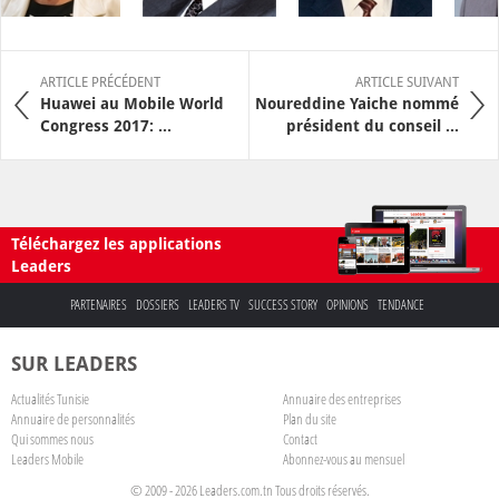
ARTICLE PRÉCÉDENT
ARTICLE SUIVANT
Huawei au Mobile World
Noureddine Yaiche nommé
Congress 2017: ...
président du conseil ...
Téléchargez les applications
Leaders
PARTENAIRES
DOSSIERS
LEADERS TV
SUCCESS STORY
OPINIONS
TENDANCE
SUR LEADERS
Actualités Tunisie
Annuaire des entreprises
Annuaire de personnalités
Plan du site
Qui sommes nous
Contact
Leaders Mobile
Abonnez-vous au mensuel
© 2009 - 2026 Leaders.com.tn Tous droits réservés.