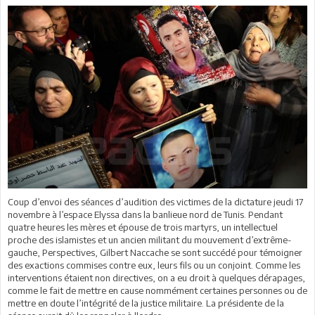
Coup d’envoi des séances d’audition des victimes de la dictature jeudi 17
novembre à l’espace Elyssa dans la banlieue nord de Tunis. Pendant
quatre heures les mères et épouse de trois martyrs, un intellectuel
proche des islamistes et un ancien militant du mouvement d’extrême-
gauche, Perspectives, Gilbert Naccache se sont succédé pour témoigner
des exactions commises contre eux, leurs fils ou un conjoint. Comme les
interventions étaient non directives, on a eu droit à quelques dérapages,
comme le fait de mettre en cause nommément certaines personnes ou de
mettre en doute l’intégrité de la justice militaire. La présidente de la