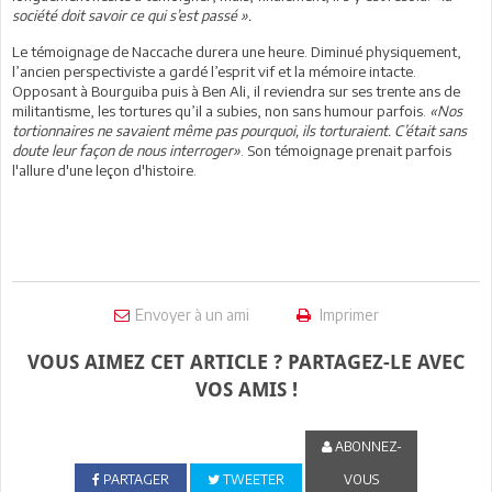
société doit savoir ce qui s’est passé ».
Le témoignage de Naccache durera une heure. Diminué physiquement,
l’ancien perspectiviste a gardé l’esprit vif et la mémoire intacte.
Opposant à Bourguiba puis à Ben Ali, il reviendra sur ses trente ans de
militantisme, les tortures qu’il a subies, non sans humour parfois.
«Nos
tortionnaires ne savaient même pas pourquoi, ils torturaient. C’était sans
doute leur façon de nous interroger»
. Son témoignage prenait parfois
l'allure d'une leçon d'histoire.
Envoyer à un ami
Imprimer
VOUS AIMEZ CET ARTICLE ? PARTAGEZ-LE AVEC
VOS AMIS !
ABONNEZ-
PARTAGER
TWEETER
VOUS