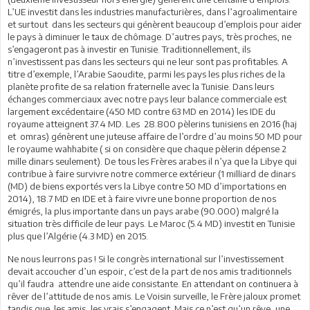
L’UE investit dans les industries manufacturières, dans l’agroalimentaire
et surtout dans les secteurs qui génèrent beaucoup d’emplois pour aider
le pays à diminuer le taux de chômage. D’autres pays, très proches, ne
s’engageront pas à investir en Tunisie. Traditionnellement, ils
n’investissent pas dans les secteurs qui ne leur sont pas profitables. A
titre d’exemple, l’Arabie Saoudite, parmi les pays les plus riches de la
planète profite de sa relation fraternelle avec la Tunisie. Dans leurs
échanges commerciaux avec notre pays leur balance commerciale est
largement excédentaire (450 MD contre 63 MD en 2014) les IDE du
royaume atteignent 37.4 MD. Les 28.800 pèlerins tunisiens en 2016 (haj
et omras) génèrent une juteuse affaire de l’ordre d’au moins 50 MD pour
le royaume wahhabite ( si on considère que chaque pèlerin dépense 2
mille dinars seulement). De tous les Frères arabes il n’ya que la Libye qui
contribue à faire survivre notre commerce extérieur (1 milliard de dinars
(MD) de biens exportés vers la Libye contre 50 MD d’importations en
2014), 18.7 MD en IDE et à faire vivre une bonne proportion de nos
émigrés, la plus importante dans un pays arabe (90.000) malgré la
situation très difficile de leur pays. Le Maroc (5.4 MD) investit en Tunisie
plus que l’Algérie (4.3 MD) en 2015.
Ne nous leurrons pas ! Si le congrès international sur l’investissement
devait accoucher d’un espoir, c’est de la part de nos amis traditionnels
qu’il faudra attendre une aide consistante. En attendant on continuera à
rêver de l’attitude de nos amis. Le Voisin surveille, le Frère jaloux promet
tandis que les amis, les vrais s’engagent. Mais ce n’est qu’un rêve, une