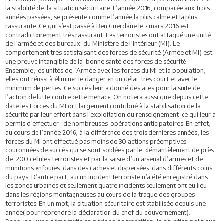
la stabilité de la situation sécuritaire. L’année 2016, comparée aux trois
années passées, se présente comme l’année la plus calme et la plus
rassurante. Ce qui s’est passé à Ben Guerdane le 7 mars 2016 est
contradictoirement très rassurant. Les terroristes ont attaqué une unité
de l’armée et des bureaux du Ministère de l’Intérieur (MI). Le
comportement très satisfaisant des forces de sécurité (Armée et MI) est
une preuve intangible de la bonne santé des forces de sécurité
Ensemble, les unités de l’Armée avec les forces du MI et la population,
elles ont réussi à éliminer le danger en un délai très court et avec le
minimum de pertes. Ce succès leur a donné des ailes pour la suite de
l’action de lutte contre cette menace. On notera aussi que depuis cette
date les Forces du MI ont largement contribué à la stabilisation de la
sécurité par leur effort dans l’exploitation du renseignement ce qui leur a
permis d’effectuer de nombreuses opérations anticipatoires. En effet,
au cours de l’année 2016, à la différence des trois dernières années, les
forces du MI ont effectué pas moins de 30 actions préemptives
couronnées de succès qui se sont soldées par le démantèlement de près
de 200 cellules terroristes et par la saisie d’un arsenal d’armes et de
munitions enfouies dans des caches et dispersées dans différents coins
du pays. D’autre part, aucun incident terroriste n’a été enregistré dans
les zones urbaines et seulement quatre incidents seulement ont eu lieu
dans les régions montagneuses au cours de la traque des groupes
terroristes. En un mot, la situation sécuritaire est stabilisée depuis une
année( pour reprendre la déclaration du chef du gouvernement).
Dans une jeune démocratie en période de transition, la situation politique