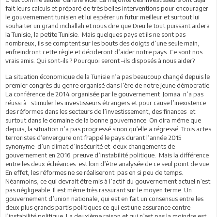
fait leurs calculs et préparé de très belles interventions pour encourager
le gouvernement tunisien et lui espérer un futur meilleur et surtout lui
souhaiter un grand inchallah et nous dire que Dieu le tout puissant aidera
la Tunisie, la petite Tunisie. Mais quelques pays et ils ne sont pas
nombreux, ils se comptent sur les bouts des doigts d’une seule main,
enfreindront cette règle et décideront d’aider notre pays. Ce sont nos
vrais amis. Qui sont-ils ? Pourquoi seront –ils disposés à nous aider?
La situation économique de la Tunisie n’a pas beaucoup changé depuis le
premier congrès du genre organisé dans l’ère de notre jeune démocratie.
La conférence de 2014 organisée par le gouvernement Jomaa n’a pas
réussi à stimuler les investisseurs étrangers et pour cause l’inexistence
des réformes dans les secteurs de l’investissement, des finances et
surtout dans le domaine de la bonne gouvernance. On dira même que
depuis, la situation n’a pas progressé sinon qu’elle a régressé. Trois actes
terroristes d’envergure ont frappé le pays durant l’année 2015
synonyme d’un climat d’insécurité et deux changements de
gouvernement en 2016 preuve d’instabilité politique. Mais la différence
entre les deux échéances est loin d’être analysée de ce seul point de vue.
En effet, les réformes ne se réaliseront pas en si peu de temps.
Néanmoins, ce qui devrait être mis à l’actif du gouvernement actuel n’est
pas négligeable. Il est même très rassurant sur le moyen terme. Un
gouvernement d’union nationale, qui est en fait un consensus entre les
deux plus grands partis politiques ce qui est une assurance contre
l’instabilité politique. La deuxième raison et qui n’est pas la moindre est