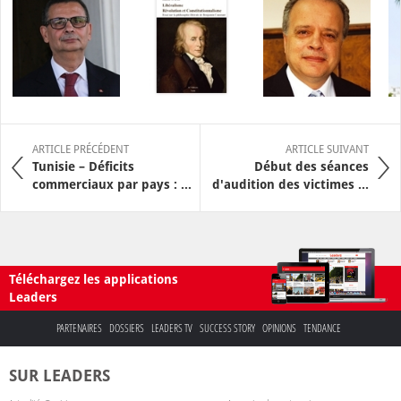
ARTICLE PRÉCÉDENT
ARTICLE SUIVANT
Tunisie – Déficits
Début des séances
commerciaux par pays : ...
d'audition des victimes ...
Téléchargez les applications
Leaders
PARTENAIRES
DOSSIERS
LEADERS TV
SUCCESS STORY
OPINIONS
TENDANCE
SUR LEADERS