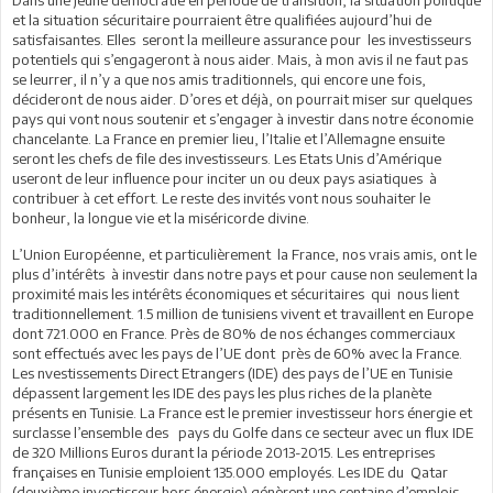
et la situation sécuritaire pourraient être qualifiées aujourd’hui de
satisfaisantes. Elles seront la meilleure assurance pour les investisseurs
potentiels qui s’engageront à nous aider. Mais, à mon avis il ne faut pas
se leurrer, il n’y a que nos amis traditionnels, qui encore une fois,
décideront de nous aider. D’ores et déjà, on pourrait miser sur quelques
pays qui vont nous soutenir et s’engager à investir dans notre économie
chancelante. La France en premier lieu, l’Italie et l’Allemagne ensuite
seront les chefs de file des investisseurs. Les Etats Unis d’Amérique
useront de leur influence pour inciter un ou deux pays asiatiques à
contribuer à cet effort. Le reste des invités vont nous souhaiter le
bonheur, la longue vie et la miséricorde divine.
L’Union Européenne, et particulièrement la France, nos vrais amis, ont le
plus d’intérêts à investir dans notre pays et pour cause non seulement la
proximité mais les intérêts économiques et sécuritaires qui nous lient
traditionnellement. 1.5 million de tunisiens vivent et travaillent en Europe
dont 721.000 en France. Près de 80% de nos échanges commerciaux
sont effectués avec les pays de l’UE dont près de 60% avec la France.
Les nvestissements Direct Etrangers (IDE) des pays de l’UE en Tunisie
dépassent largement les IDE des pays les plus riches de la planète
présents en Tunisie. La France est le premier investisseur hors énergie et
surclasse l’ensemble des pays du Golfe dans ce secteur avec un flux IDE
de 320 Millions Euros durant la période 2013-2015. Les entreprises
françaises en Tunisie emploient 135.000 employés. Les IDE du Qatar
(deuxième investisseur hors énergie) génèrent une centaine d’emplois.