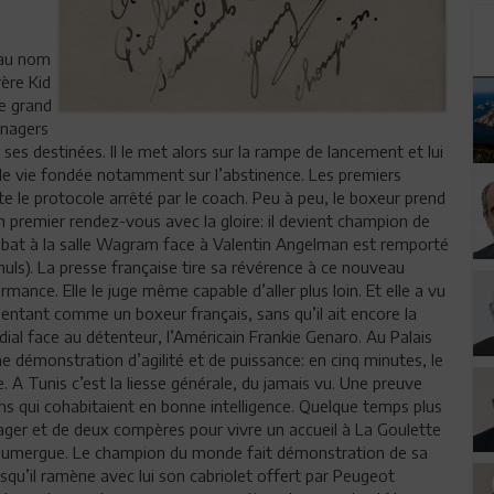
s au nom
rère Kid
le grand
anagers
r ses destinées. Il le met alors sur la rampe de lancement et lui
 de vie fondée notamment sur l’abstinence. Les premiers
 le protocole arrêté par le coach. Peu à peu, le boxeur prend
a un premier rendez-vous avec la gloire: il devient champion de
mbat à la salle Wagram face à Valentin Angelman est remporté
uls). La presse française tire sa révérence à ce nouveau
rmance. Elle le juge même capable d’aller plus loin. Et elle a vu
ésentant comme un boxeur français, sans qu’il ait encore la
ndial face au détenteur, l’Américain Frankie Genaro. Au Palais
ne démonstration d’agilité et de puissance: en cinq minutes, le
re. A Tunis c’est la liesse générale, du jamais vu. Une preuve
ns qui cohabitaient en bonne intelligence. Quelque temps plus
ager et de deux compères pour vivre un accueil à La Goulette
Doumergue. Le champion du monde fait démonstration de sa
uisqu’il ramène avec lui son cabriolet offert par Peugeot