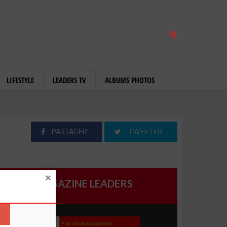
LIFESTYLE
LEADERS TV
ALBUMS PHOTOS
PARTAGER
TWEETER
MAGAZINE LEADERS