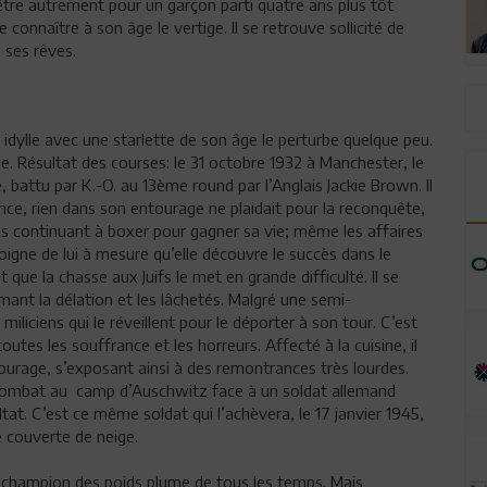
être autrement pour un garçon parti quatre ans plus tôt
 connaître à son âge le vertige. Il se retrouve sollicité de
 ses rêves.
 idylle avec une starlette de son âge le perturbe quelque peu.
ie. Résultat des courses: le 31 octobre 1932 à Manchester, le
attu par K.-O. au 13ème round par l’Anglais Jackie Brown. Il
dence, rien dans son entourage ne plaidait pour la reconquête,
s continuant à boxer pour gagner sa vie; même les affaires
oigne de lui à mesure qu’elle découvre le succès dans le
que la chasse aux Juifs le met en grande difficulté. Il se
mant la délation et les lâchetés. Malgré une semi-
is miliciens qui le réveillent pour le déporter à son tour. C’est
toutes les souffrance et les horreurs. Affecté à la cuisine, il
ntourage, s’exposant ainsi à des remontrances très lourdes.
 combat au camp d’Auschwitz face à un soldat allemand
tat. C’est ce même soldat qui l’achèvera, le 17 janvier 1945,
e couverte de neige.
ne champion des poids plume de tous les temps. Mais