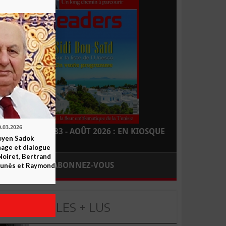
0.03.2026
LEADERS N° 183 - AOÛT 2026 : EN KIOSQUE
yen Sadok
nage et dialogue
Noiret, Bertrand
ABONNEZ-VOUS
 Funès et Raymond
LES + LUS