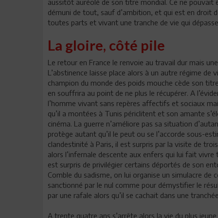
aussitôt auréolé de son titre mondial. Ce ne pouvait 
démuni de tout, sauf d’ambition, et qui est en droit de
toutes parts et vivant une tranche de vie qui dépasse
La gloire, côté pile
Le retour en France le renvoie au travail dur mais une
L’abstinence laisse place alors à un autre régime de v
champion du monde des poids mouche cède son titre, b
en souffrira au point de ne plus le récupérer. A l’évi
l’homme vivant sans repères affectifs et sociaux mai
qu’il a montées à Tunis périclitent et son amante s’él
cinéma. La guerre n’améliore pas sa situation d’autant 
protège autant qu’il le peut ou se l’accorde sous-esti
clandestinité à Paris, il est surpris par la visite de tro
alors l’infernale descente aux enfers qui lui fait vivre 
est surpris de privilégier certains déportés de son e
Comble du sadisme, on lui organise un simulacre de
sanctionné par le nul comme pour démystifier le résul
par une rafale alors qu’il se cachait dans une tranché
A trente quatre ans s’arrête alors la vie du plus jeu