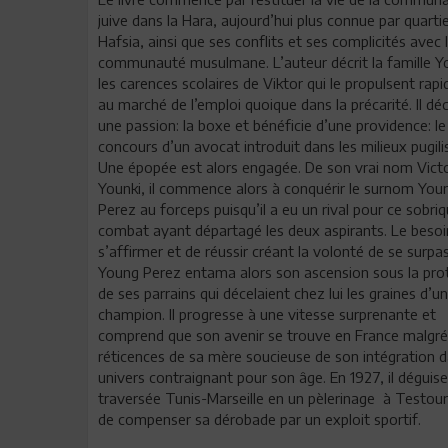
juive dans la Hara, aujourd’hui plus connue par quartie
Hafsia, ainsi que ses conflits et ses complicités avec 
communauté musulmane. L’auteur décrit la famille Yo
les carences scolaires de Viktor qui le propulsent ra
au marché de l’emploi quoique dans la précarité. Il d
une passion: la boxe et bénéficie d’une providence: le
concours d’un avocat introduit dans les milieux pugili
Une épopée est alors engagée. De son vrai nom Vict
Younki, il commence alors à conquérir le surnom You
Perez au forceps puisqu’il a eu un rival pour ce sobriq
combat ayant départagé les deux aspirants. Le besoi
s’affirmer et de réussir créant la volonté de se surpa
Young Perez entama alors son ascension sous la pro
de ses parrains qui décelaient chez lui les graines d’un
champion. Il progresse à une vitesse surprenante et
comprend que son avenir se trouve en France malgré
réticences de sa mère soucieuse de son intégration 
univers contraignant pour son âge. En 1927, il déguise
traversée Tunis-Marseille en un pèlerinage à Testour,
de compenser sa dérobade par un exploit sportif.