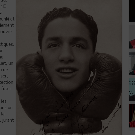
r El
la
unki et
pidement
écouvre
stiques.
or
ng
uet, un
n de
sser,
tection
 futur
 les
dans un
 la
 jurant