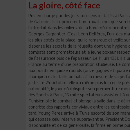
La gloire, côté face
Pris en charge par des Juifs tunisiens installés à Pari
de Gabison. Ils lui procurent un travail alors que son f
l’introduit dans les milieux de la boxe où il rencontre 
Georges Carpentier. C’est Léon Bellières, l’un des m
les plus cotés de la place, qui le remarque et veille su
dispense les secrets de la réussite dont une hygiène
combats sont prometteurs et le jeune boxeur respecte
de l’assurance puis de l’épaisseur. Le 11 juin 1931, il 
France au terme d’une préparation studieuse. Le co
aux points en quinze rounds (onze gagnés et quatre n
champion et lui taille un habit à la mesure de sa perfo
juste. Le 24 octobre, elle ira même plus loin en le pr
nationalité, le jour où il dispute son premier titre mo
des Sports à Paris, 16 mille spectateurs assistent à u
Tunisien plie le combat et plonge la salle dans le déli
concrète des rapports conviviaux entre les confessio
tard, Young Perez arrive à Tunis escorté de son man
qui dépasse celui réservé auparavant au Président 
disponibilité et de sa générosité, la frime en prime p