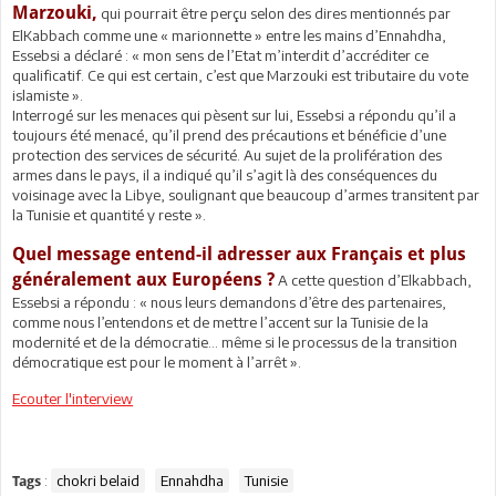
Marzouki,
qui pourrait être perçu selon des dires mentionnés par
ElKabbach comme une « marionnette » entre les mains d’Ennahdha,
Essebsi a déclaré : « mon sens de l’Etat m’interdit d’accréditer ce
qualificatif. Ce qui est certain, c’est que Marzouki est tributaire du vote
islamiste ».
Interrogé sur les menaces qui pèsent sur lui, Essebsi a répondu qu’il a
toujours été menacé, qu’il prend des précautions et bénéficie d’une
protection des services de sécurité. Au sujet de la prolifération des
armes dans le pays, il a indiqué qu’il s’agit là des conséquences du
voisinage avec la Libye, soulignant que beaucoup d’armes transitent par
la Tunisie et quantité y reste ».
Quel message entend-il adresser aux Français et plus
généralement aux Européens ?
A cette question d’Elkabbach,
Essebsi a répondu : « nous leurs demandons d’être des partenaires,
comme nous l’entendons et de mettre l’accent sur la Tunisie de la
modernité et de la démocratie… même si le processus de la transition
démocratique est pour le moment à l’arrêt ».
Ecouter l'interview
:
chokri belaid
Ennahdha
Tunisie
Tags