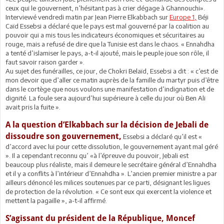
ceux qui le gouvernent, n’hésitant pas à crier dégage à Ghannouchi».
Interviewé vendredi matin par Jean Pierre Elkabbach sur
Europe 1,
Béji
Caïd Essebsi a déclaré que le pays est mal gouverné par la coalition au
pouvoir qui a mis tous les indicateurs économiques et sécuritaires au
rouge, mais a refusé de dire que la Tunisie est dans le chaos. « Ennahdha
a tenté d’islamiser le pays, a-t-il ajouté, mais le peuple joue son rôle, il
faut savoir raison garder ».
Au sujet des funérailles, ce jour, de Chokri Belaïd, Essebsi a dit : « c’est de
mon devoir que d’aller ce matin auprès de la famille du martyr puis d’être
dans le cortège que nous voulons une manifestation d’indignation et de
dignité. La foule sera aujourd’hui supérieure à celle du jour où Ben Ali
avait pris la fuite ».
A la question d’Elkabbach sur la décision de Jebali de
dissoudre son gouvernement,
Essebsi a déclaré qu’il est «
d’accord avec lui pour cette dissolution, le gouvernement ayant mal géré
». Il a cependant reconnu qu’ «à l’épreuve du pouvoir, Jebali est
beaucoup plus réaliste, mais il demeure le secrétaire général d’Ennahdha
et il y a conflits à l’intérieur d’Ennahdha ». L’ancien premier ministre a par
ailleurs dénoncé les milices soutenues par ce parti, désignant les ligues
de protection de la révolution. « Ce sont eux qui exercent la violence et
mettent la pagaille », a-t-il affirmé.
S’agissant du président de la République, Moncef