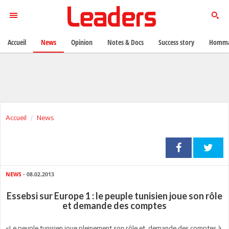
Accueil
News
Opinion
Notes & Docs
Success story
Homma
Accueil
News
NEWS
- 08.02.2013
Essebsi sur Europe 1 : le peuple tunisien joue son rôle
et demande des comptes
«Le peuple tunisien joue pleinement son rôle et demande des comptes à