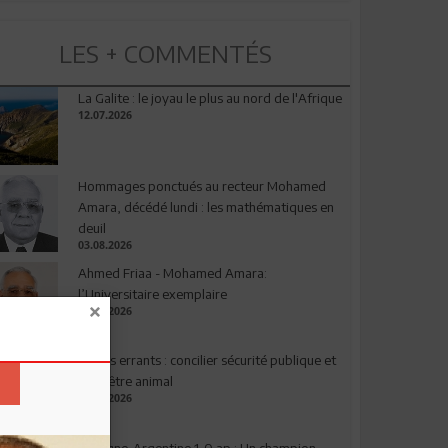
LES + COMMENTÉS
La Galite : le joyau le plus au nord de l'Afrique
12.07.2026
Hommages ponctués au recteur Mohamed
Amara, décédé lundi : les mathématiques en
deuil
03.08.2026
Ahmed Friaa - Mohamed Amara:
l’Universitaire exemplaire
04.08.2026
Chiens errants : concilier sécurité publique et
bien-être animal
17.07.2026
Espagne-Argentine 1-0 ap : Un champion