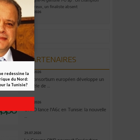
valeureux, un finaliste absent
19.07.2026
PARTENAIRES
06.08.2026
ne redessine la
Un consortium européen développe un
frique du Nord:
ur la Tunisie?
modèle de ...
04.08.2026
OPPO lance l'A6c en Tunisie: la nouvelle
...
29.07.2026
Le Groupe QNB poursuit l’exécution