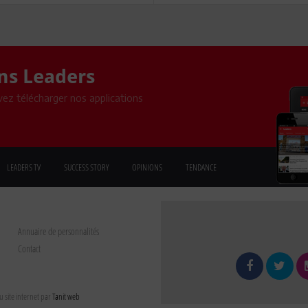
ons Leaders
ez télécharger nos applications
LEADERS TV
SUCCESS STORY
OPINIONS
TENDANCE
Annuaire de personnalités
Contact
 site internet par
Tanit web