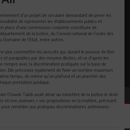
uvernement d’un projet de circulaire demandant de priver les
possibilité de représenter les établissements publics et
 en place d’une commission conjointe constituée de
épartement de la Justice, du Conseil national de l’ordre des
u Domaine de l’Etat, entre autres.
e plus commettre les avocats qui, durant le pouvoir de Ben
s et parapublics par des moyens illicites, et ce d’après les
e rompre avec la discrimination pratiquée sur la base de
ussion. Elle préconise également de fixer un nombre maximum
 même temps, de même qu’un plafond et un plancher des
aque prestation juridique.
ier Chawki Tabib avait dénié au ministère de la Justice le droit
lles et non avenues » ses propositions en la matière, précisant
t pour remédier aux pratiques discriminatoires antérieures.