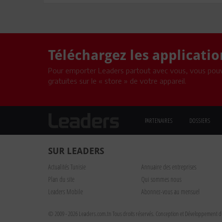
Téléchargez les applicati
Pour emporter Leaders partout avec vous, vous pouv
gratuites sur le « store » de votre appareil.
PARTENAIRES
DOSSIERS
SUR LEADERS
Actualités Tunisie
Annuaire des entreprises
Plan du site
Qui sommes nous
Leaders Mobile
Abonnez-vous au mensuel
© 2009 - 2026 Leaders.com.tn Tous droits réservés.
Conception et Développement du