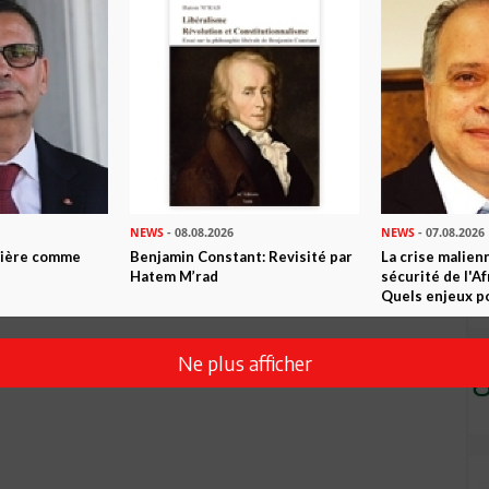
NEWS
- 08.08.2026
NEWS
- 07.08.2026
ntière comme
Benjamin Constant: Revisité par
La crise malien
Hatem M’rad
sécurité de l'A
Quels enjeux po
Ne plus afficher