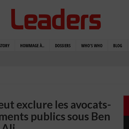
STORY
HOMMAGE À..
DOSSIERS
WHO'S WHO
BLOG
ut exclure les avocats-
ements publics sous Ben
Ali