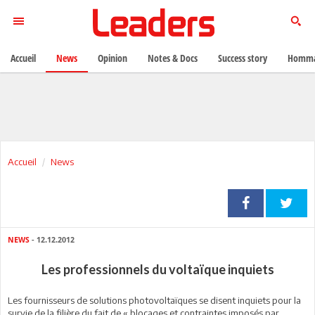
Accueil
News
Opinion
Notes & Docs
Success story
Homma
Accueil
News
NEWS
- 12.12.2012
Les professionnels du voltaïque inquiets
Les fournisseurs de solutions photovoltaïques se disent inquiets pour la
survie de la filière du fait de « blocages et contraintes imposés par