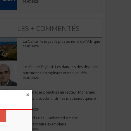
09.07.2026
LES + COMMENTÉS
La Galite : le joyau le plus au nord de l'Afrique
12.07.2026
Le régime Tayibat: Les dangers des discours
nutritionnels simplistes et non validés
09.07.2026
Hommages ponctués au recteur Mohamed
Amara, décédé lundi : les mathématiques en
deuil
03.08.2026
Ahmed Friaa - Mohamed Amara:
l’Universitaire exemplaire
04.08.2026