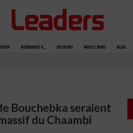
STORY
HOMMAGE À..
DOSSIERS
WHO'S WHO
BLOG
 de Bouchebka seraient
 massif du Chaambi