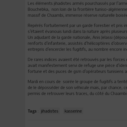
Les éléments jihadistes armés pourchassés par l’arm
Bouchebka, non loin de la frontière tuniso-algérienne,
massif de Chaambi, immense réserve naturelle boisé
Repérés fortuitement par un garde forestier et pris
s’étaient évanouis lundi dans la nature après plusieur
Un adjudant de la garde nationale, Anis Jelassi (dépour
renforts d’infanterie, assistés d’hélicoptères d’obse
entrepris d’encercler les fugitifs, au nombre encore in
De rares indices avaient été retrouvés par les forces 
avait manifestement servi de refuge une pièce d’iden
fortune et des puces de gsm d’opérateurs tunisiens a
Mardi en cours de soirée le groupe de fugitifs a ten
de le déposséder de son véhicule mais, par chance, ce 
permis de retrouver leurs traces, du côté du Chaambi,
:
jihadistes
kasserine
Tags