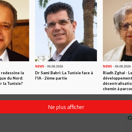
NEWS
- 06.08.2026
NEWS
- 06.08.2026
 redessine la
Dr Sami Bahri: La Tunisie face à
Riadh Zghal - L
ique du Nord:
l'IA - 2ème partie
développement:
 la Tunisie?
décentralisatio
chemin à parcou
Ne plus afficher