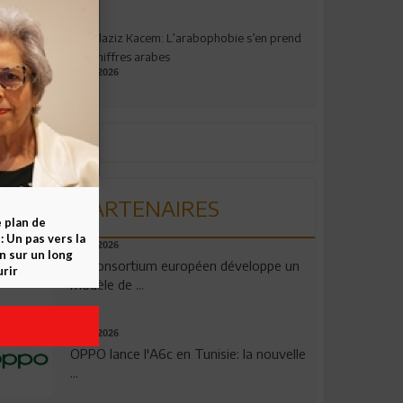
Abdelaziz Kacem: L’arabophobie s’en prend
aux chiffres arabes
09.07.2026
PARTENAIRES
e plan de
 Un pas vers la
06.08.2026
n sur un long
Un consortium européen développe un
rir
modèle de ...
04.08.2026
OPPO lance l'A6c en Tunisie: la nouvelle
...