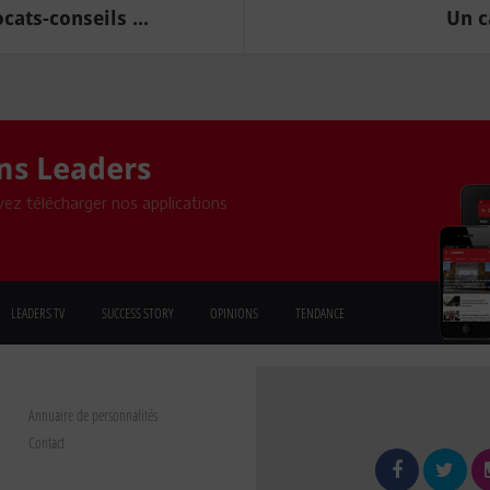
ats-conseils ...
Un c
ons Leaders
ez télécharger nos applications
LEADERS TV
SUCCESS STORY
OPINIONS
TENDANCE
Annuaire de personnalités
Contact