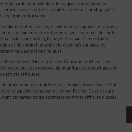
ée et la garde nationale dans le maquis montagneux de
 seraient passés entre les mailles du filet et aurait gagné le
e surplombant Kasserine.
 immédiatement en chasse, les éléments « cagoulés et armés »
s heures de violents affrontements avec les forces de l’ordre.
vu de gilet pare-balles), l’a payé de sa vie. D’importants
rvation et de combat, avaient été dépêchés sur place et
déterminé. Leur nationalité aussi.
de l’ordre lancés à leurs trousses. Dans une grotte qui leur
tité algérienne, des réserves de nourriture, des couchages de
vaient été retrouvés.
té de braquer un automobiliste vraisemblablement dans le but
dernier a pu leur échapper et donner l’alerte. C’est ce qui a
 dont de vastes zones escarpées sont très difficiles d’accès.