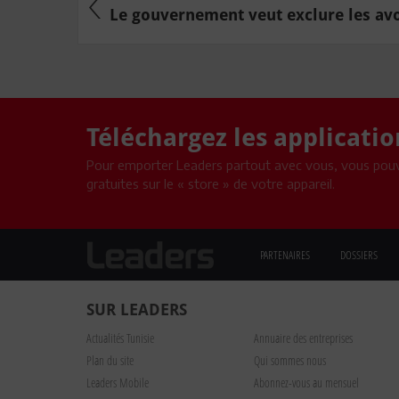
Le gouvernement veut exclure les avoc
Téléchargez les applicati
Pour emporter Leaders partout avec vous, vous pouv
gratuites sur le « store » de votre appareil.
PARTENAIRES
DOSSIERS
SUR LEADERS
Actualités Tunisie
Annuaire des entreprises
Plan du site
Qui sommes nous
Leaders Mobile
Abonnez-vous au mensuel