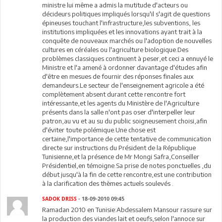
ministre lui même a admis la mutitude d'acteurs ou
décideurs politiques impliqués lorsqu'il s'agit de questions
épineuses touchant l'infrastructure,les subventions, les
institutions impliquées et les innovations ayant trait à la
conquête de nouveaux marchés ou l'adoption de nouvelles
cultures en céréales ou l'agriculture biologique.Des
problèmes classiques continuent à peser,et ceci a ennuyé le
Ministre et l'a amené à ordonner davantage d'études afin
d'être en mesues de fournir des réponses finales aux
demandeurs.Le secteur de l'enseignement agricole a été
complètement absent durant cette rencontre fort
intéressante,et les agents du Ministère de l'Agriculture
présents dans la salle n'ont pas oser d'interpeller leur
patron,au vu et au su du public soigneusement choisi,afin
d'éviter toute polémique.Une chose est
certaine,l'importance de cette tentative de communication
directe sur instructions du Président de la République
Tunisienne,et la présence de Mr Mongi Safra,Conseiller
Présidentiel,en témoigne.Sa prise de notes ponctuelles ,du
début jusqu'à la fin de cette rencontre,est une contribution
à la clarification des thèmes actuels soulevés .
SADOK DRISS
- 18-09-2010 09:45
Ramadan 2010 en Tunisie:Abdessalem Mansour rassure sur
la production des viandes lait et oeufs,selon l'annoce sur