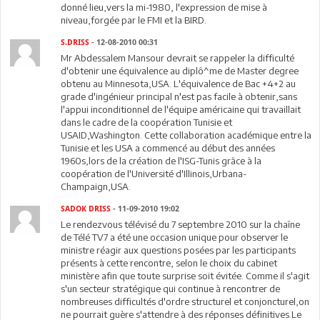
donné lieu,vers la mi-1980, l'expression de mise à
niveau,forgée par le FMI et la BIRD.
S.DRISS
- 12-08-2010 00:31
Mr Abdessalem Mansour devrait se rappeler la difficulté
d'obtenir une équivalence au diplô^me de Master degree
obtenu au Minnesota,USA. L'équivalence de Bac +4+2 au
grade d'ingénieur principal n'est pas facile à obtenir,sans
l'appui inconditionnel de l'équipe américaine qui travaillait
dans le cadre de la coopération Tunisie et
USAID,Washington. Cette collaboration académique entre la
Tunisie et les USA a commencé au début des années
1960s,lors de la création de l'ISG-Tunis grâce à la
coopération de l'Université d'Illinois,Urbana-
Champaign,USA.
SADOK DRISS
- 11-09-2010 19:02
Le rendezvous télévisé du 7 septembre 2010 sur la chaîne
de Télé TV7 a été une occasion unique pour observer le
ministre réagir aux questions posées par les participants
présents à cette rencontre, selon le choix du cabinet
ministère afin que toute surprise soit évitée. Comme il s'agit
s'un secteur stratégique qui continue à rencontrer de
nombreuses difficultés d'ordre structurel et conjoncturel,on
ne pourrait guère s'attendre à des réponses définitives.Le