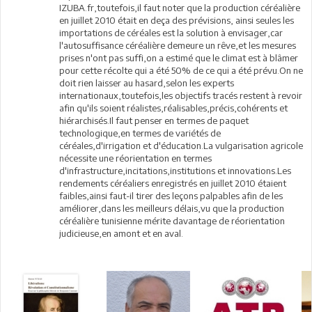
IZUBA.fr,toutefois,il faut noter que la production céréalière
en juillet 2010 était en deça des prévisions, ainsi seules les
importations de céréales est la solution à envisager,car
l'autosuffisance céréalière demeure un rêve,et les mesures
prises n'ont pas suffi,on a estimé que le climat est à blâmer
pour cette récolte qui a été 50% de ce qui a été prévu.On ne
doit rien laisser au hasard,selon les experts
internationaux,toutefois,les objectifs tracés restent à revoir
afin qu'ils soient réalistes,réalisables,précis,cohérents et
hiérarchisés.Il faut penser en termes de paquet
technologique,en termes de variétés de
céréales,d'irrigation et d'éducation.La vulgarisation agricole
nécessite une réorientation en termes
d'infrastructure,incitations,institutions et innovations.Les
rendements céréaliers enregistrés en juillet 2010 étaient
faibles,ainsi faut-il tirer des leçons palpables afin de les
améliorer,dans les meilleurs délais,vu que la production
céréalière tunisienne mérite davantage de réorientation
judicieuse,en amont et en aval.