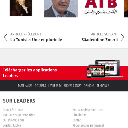
ARTICLE PRÉCÉDENT
ARTICLE SUIVANT
La Tunisie: Une et plurielle
Sâadeddine Zmerli
Téléchargez les applications
Leaders
PARTENAIRES
DOSSIERS
LEADERS TV
SUCCESS STORY
OPINIONS
TENDANCE
SUR LEADERS
Actualités Tunisie
Annuaire des entreprises
Annuaire de personnalités
Plan du site
Qui sommes nous
Contact
Leaders Mobile
Abonnez-vous au mensuel