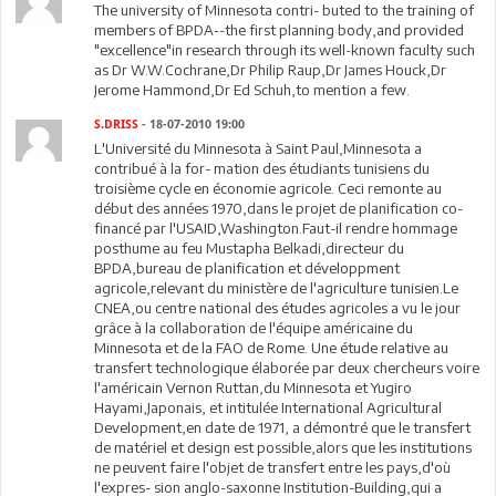
The university of Minnesota contri- buted to the training of
members of BPDA--the first planning body,and provided
"excellence"in research through its well-known faculty such
as Dr W.W.Cochrane,Dr Philip Raup,Dr James Houck,Dr
Jerome Hammond,Dr Ed Schuh,to mention a few.
S.DRISS
- 18-07-2010 19:00
L'Université du Minnesota à Saint Paul,Minnesota a
contribué à la for- mation des étudiants tunisiens du
troisième cycle en économie agricole. Ceci remonte au
début des années 1970,dans le projet de planification co-
financé par l'USAID,Washington.Faut-il rendre hommage
posthume au feu Mustapha Belkadi,directeur du
BPDA,bureau de planification et développment
agricole,relevant du ministère de l'agriculture tunisien.Le
CNEA,ou centre national des études agricoles a vu le jour
grâce à la collaboration de l'équipe américaine du
Minnesota et de la FAO de Rome. Une étude relative au
transfert technologique élaborée par deux chercheurs voire
l'américain Vernon Ruttan,du Minnesota et Yugiro
Hayami,Japonais, et intitulée International Agricultural
Development,en date de 1971, a démontré que le transfert
de matériel et design est possible,alors que les institutions
ne peuvent faire l'objet de transfert entre les pays,d'où
l'expres- sion anglo-saxonne Institution-Building,qui a