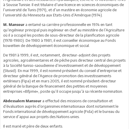
à Sousse Tunisie. Il est titulaire d’une licence en sciences économiques de
l’université de Tunis (1971), et d’un mastère en économie agricole de
l’université du Minnesota aux Etats-Unis d’Amérique (1974).
a entamé sa carrière professionnelle en 1974 en tant
M. Mansour
qu’ingénieur principal puis ingénieur en chef au ministère de l’Agriculture
où il a occupé les postes de sous-directeur de la planification agricole
(1978-1980). De 1980 à 1981, il est conseiller économique au Fonds
koweïtien de développement économique et social.
De 1981 à 1999, il est, notamment, directeur-adjoint des projets
agricoles, agroalimentaires et de pêche puis directeur central des projets
à la Société tuniso-saoudienne d’investissement et de développement
(Stusid). En mai 1999, il est nommé président du conseil d’entreprise et
directeur général de l’Agence de promotion des investissements
extérieurs (Fipa) et en mars 2005, il est nommé président-directeur
général de la Banque de financement des petites et moyennes
entreprises «Bfpme», poste qu’il occupe jusqu’à sa récente nomination.
a effectué des missions de consultation et
Abdessalem Mansour
d’évaluation auprès d’organismes internationaux dont notamment le
Fonds international de développement agricole (Fida) et le bureau du
service d’appui aux projets des Nations unies.
Il est marié et père de deux enfants.