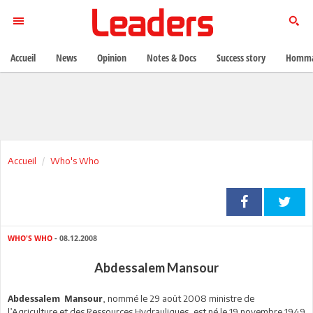
Accueil
News
Opinion
Notes & Docs
Success story
Homma
Accueil
Who's Who
WHO'S WHO
- 08.12.2008
Abdessalem Mansour
, nommé le 29 août 2008 ministre de
Abdessalem Mansour
l’Agriculture et des Ressources Hydrauliques, est né le 19 novembre 1949