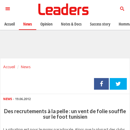
Accueil
News
Opinion
Notes & Docs
Success story
Homma
Accueil
News
NEWS
- 19.06.2012
Des recrutements à la pelle : un vent de folie souffle
sur le foot tunisien
La situation est pour le moins paradoxale. Alors que la plupart des clubs