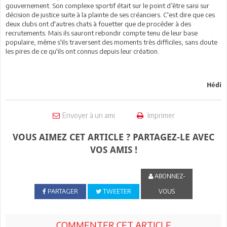
gouvernement. Son complexe sportif était sur le point d’être saisi sur
décision de justice suite à la plainte de ses créanciers. C'est dire que ces
deux clubs ont d'autres chats à fouetter que de procéder à des
recrutements. Mais ils sauront rebondir compte tenu de leur base
populaire, même s'ils traversent des moments très difficiles, sans doute
les pires de ce qu'ils ont connus depuis leur création.
Hédi
Envoyer à un ami
Imprimer
VOUS AIMEZ CET ARTICLE ? PARTAGEZ-LE AVEC
VOS AMIS !
ABONNEZ-
PARTAGER
TWEETER
VOUS
COMMENTER CET ARTICLE