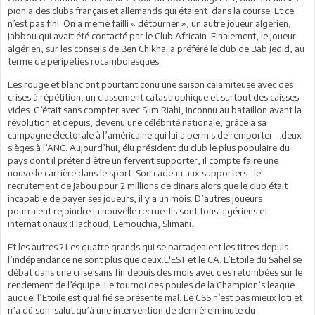
pion à des clubs français et allemands qui étaient dans la course. Et ce
n’est pas fini. On a même failli « détourner », un autre joueur algérien,
Jabbou qui avait été contacté par le Club Africain. Finalement, le joueur
algérien, sur les conseils de Ben Chikha a préféré le club de Bab Jedid, au
terme de péripéties rocambolesques.
Les rouge et blanc ont pourtant conu une saison calamiteuse avec des
crises à répétition, un classement catastrophique et surtout des caisses
vides. C’était sans compter avec Slim Riahi, inconnu au bataillon avant la
révolution et depuis, devenu une célébrité nationale, grâce à sa
campagne électorale à l’américaine qui lui a permis de remporter …deux
sièges à l’ANC. Aujourd’hui, élu président du club le plus populaire du
pays dont il prétend être un fervent supporter, il compte faire une
nouvelle carrière dans le sport. Son cadeau aux supporters : le
recrutement de Jabou pour 2 millions de dinars alors que le club était
incapable de payer ses joueurs, il y a un mois. D’autres joueurs
pourraient rejoindre la nouvelle recrue. Ils sont tous algériens et
internationaux :Hachoud, Lemouchia, Slimani.
Et les autres ? Les quatre grands qui se partageaient les titres depuis
l’indépendance ne sont plus que deux.L'EST et le CA. L’Etoile du Sahel se
débat dans une crise sans fin depuis des mois avec des retombées sur le
rendement de l’équipe. Le tournoi des poules de la Champion’s league
auquel l’Etoile est qualifié se présente mal. Le CSS n’est pas mieux loti et
n’a dû son salut qu’à une intervention de dernière minute du