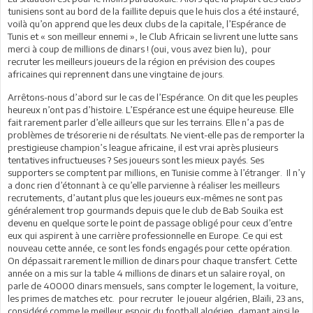
tunisiens sont au bord de la faillite depuis que le huis clos a été instauré,
voilà qu’on apprend que les deux clubs de la capitale, l’Espérance de
Tunis et « son meilleur ennemi », le Club Africain se livrent une lutte sans
merci à coup de millions de dinars ! (oui, vous avez bien lu), pour
recruter les meilleurs joueurs de la région en prévision des coupes
africaines qui reprennent dans une vingtaine de jours.
Arrêtons-nous d’abord sur le cas de l’Espérance. On dit que les peuples
heureux n’ont pas d’histoire. L’Espérance est une équipe heureuse. Elle
fait rarement parler d’elle ailleurs que sur les terrains. Elle n’a pas de
problèmes de trésorerie ni de résultats. Ne vient-elle pas de remporter la
prestigieuse champion’s league africaine, il est vrai après plusieurs
tentatives infructueuses ? Ses joueurs sont les mieux payés. Ses
supporters se comptent par millions, en Tunisie comme à l’étranger. Il n’y
a donc rien d’étonnant à ce qu’elle parvienne à réaliser les meilleurs
recrutements, d’autant plus que les joueurs eux-mêmes ne sont pas
généralement trop gourmands depuis que le club de Bab Souika est
devenu en quelque sorte le point de passage obligé pour ceux d’entre
eux qui aspirent à une carrière professionnelle en Europe. Ce qui est
nouveau cette année, ce sont les fonds engagés pour cette opération.
On dépassait rarement le million de dinars pour chaque transfert. Cette
année on a mis sur la table 4 millions de dinars et un salaire royal, on
parle de 40000 dinars mensuels, sans compter le logement, la voiture,
les primes de matches etc. pour recruter le joueur algérien, Blaïli, 23 ans,
considéré comme le meilleur espoir du football algérien, damant ainsi le