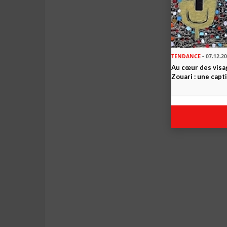
TENDANCE
- 07.12.2
Au cœur des visa
Zouari : une cap