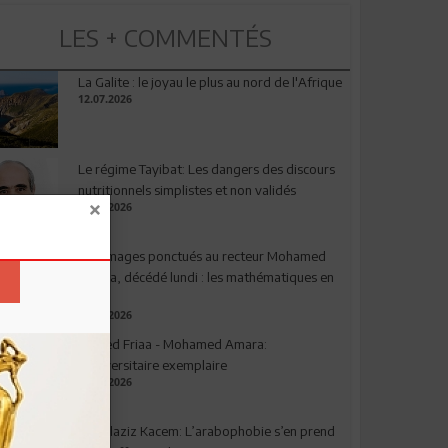
LES + COMMENTÉS
La Galite : le joyau le plus au nord de l'Afrique
12.07.2026
Le régime Tayibat: Les dangers des discours
nutritionnels simplistes et non validés
09.07.2026
Hommages ponctués au recteur Mohamed
Amara, décédé lundi : les mathématiques en
deuil
03.08.2026
Ahmed Friaa - Mohamed Amara:
l’Universitaire exemplaire
04.08.2026
Abdelaziz Kacem: L’arabophobie s’en prend