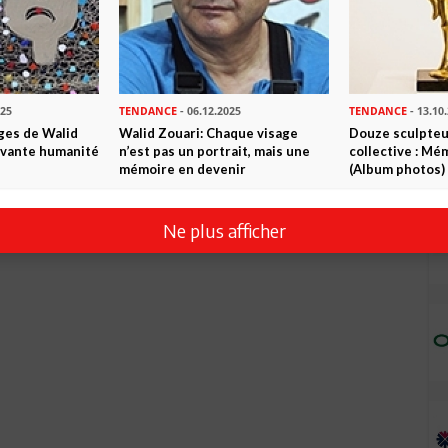
025
TENDANCE
- 06.12.2025
TENDANCE
- 13.10
ges de Walid
Walid Zouari: Chaque visage
Douze sculpteu
tivante humanité
n’est pas un portrait, mais une
collective : Mé
mémoire en devenir
(Album photos)
Ne plus afficher