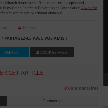
onia Mbarek donnera en effet un concert exceptionnel,
u Cuny Grade Center. A l’invitation de l’association
Alwan for
 chefs d’œuvre des muwachahat andalous.
n ami
Imprimer
 ? PARTAGEZ-LE AVEC VOS AMIS !
TWEETER
ABONNEZ-VOUS
R CET ARTICLE
0
Commentaires
Commenter