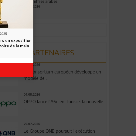
aux chiffres arabes
09.07.2026
.2025
rs en exposition
moire de la main
PARTENAIRES
06.08.2026
Un consortium européen développe un
modèle de ...
04.08.2026
OPPO lance l'A6c en Tunisie: la nouvelle
...
29.07.2026
Le Groupe QNB poursuit l’exécution