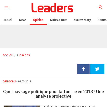
Accueil
News
Opinion
Notes & Docs
Success story
Homma
Accueil
Opinions
OPINIONS
- 02.03.2012
Quel paysage politique pour la Tunisie en 2013 ? Une
analyse projective
Les alliances, contre nature, qui se sont