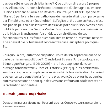
pas des références au christianisme ? Que doit-on dire alors à propos
des Allemands : l’Union Chrétienne-Démocrate d’Allemagne ou encore
l’Union Chrétienne-Sociale en Bavière ? Pourrai-je oublier l’Espagne et
l’Italie où parfois la ferveur catholique démesurée atteint son paroxysme
par l’intolérance et la xénophobie ? Et l’église orthodoxe en Russie n’est-
elle pas de plus en plus influente dans la vie politique russe? Avons-nous
oublié la paroisse que George Walker Bush avait ouverte au sein même
de la Maison Blanche pour faire l’éducation chrétienne de ses
fonctionnaires ? Et les fanatiques sionistes en terre de Palestine, ne sont-
il pas des religieux fortement représentés dans leur sphère politique ?
Etc.
Pourquoi, alors, autant de crispation, voire de schizophrénie quand on
parle de l’islam en politique ? Claude Levi Strauss (Anthropologue et
Ethnologue Français, 1908-2009) n’a-t-il pas expliqué dans son
ouvrage fondamentale « Race et Histoire » (1952) que les occidentaux
sont habités par un complexe de supériorité de leur civilisation. Ils croient
que leur culture constitue la forme la plus avancée du progrès et que les
autres civilisations ne sont que des versions enfants ou adolescentes de
la civilisation occidentale.
c) …mais ″jamais″ majoritaire
Deux principales raisons qui feraient que les Conservateurs ne seraient
pas majoritaires :