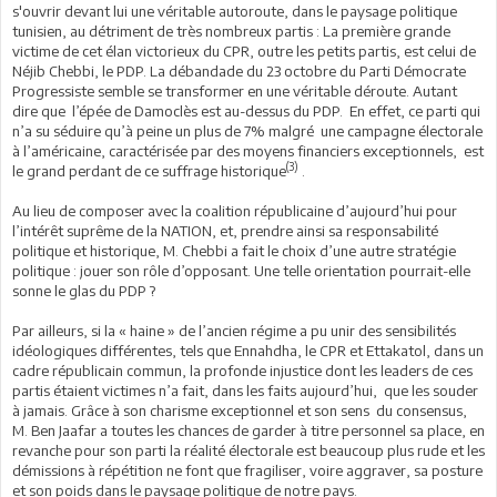
s'ouvrir devant lui une véritable autoroute, dans le paysage politique
tunisien, au détriment de très nombreux partis : La première grande
victime de cet élan victorieux du CPR, outre les petits partis, est celui de
Néjib Chebbi, le PDP. La débandade du 23 octobre du Parti Démocrate
Progressiste semble se transformer en une véritable déroute. Autant
dire que l’épée de Damoclès est au-dessus du PDP. En effet, ce parti qui
n’a su séduire qu’à peine un plus de 7% malgré une campagne électorale
à l’américaine, caractérisée par des moyens financiers exceptionnels, est
(3)
le grand perdant de ce suffrage historique
.
Au lieu de composer avec la coalition républicaine d’aujourd’hui pour
l’intérêt suprême de la NATION, et, prendre ainsi sa responsabilité
politique et historique, M. Chebbi a fait le choix d’une autre stratégie
politique : jouer son rôle d’opposant. Une telle orientation pourrait-elle
sonne le glas du PDP ?
Par ailleurs, si la « haine » de l’ancien régime a pu unir des sensibilités
idéologiques différentes, tels que Ennahdha, le CPR et Ettakatol, dans un
cadre républicain commun, la profonde injustice dont les leaders de ces
partis étaient victimes n’a fait, dans les faits aujourd’hui, que les souder
à jamais. Grâce à son charisme exceptionnel et son sens du consensus,
M. Ben Jaafar a toutes les chances de garder à titre personnel sa place, en
revanche pour son parti la réalité électorale est beaucoup plus rude et les
démissions à répétition ne font que fragiliser, voire aggraver, sa posture
et son poids dans le paysage politique de notre pays.