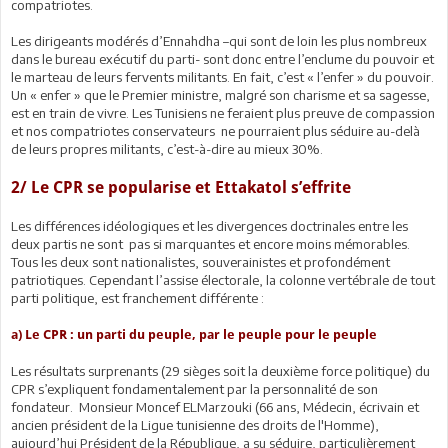
compatriotes.
Les dirigeants modérés d’Ennahdha –qui sont de loin les plus nombreux
dans le bureau exécutif du parti- sont donc entre l’enclume du pouvoir et
le marteau de leurs fervents militants. En fait, c’est « l’enfer » du pouvoir.
Un « enfer » que le Premier ministre, malgré son charisme et sa sagesse,
est en train de vivre. Les Tunisiens ne feraient plus preuve de compassion
et nos compatriotes conservateurs ne pourraient plus séduire au-delà
de leurs propres militants, c’est-à-dire au mieux 30%.
2/ Le CPR se popularise et Ettakatol s’effrite
Les différences idéologiques et les divergences doctrinales entre les
deux partis ne sont pas si marquantes et encore moins mémorables.
Tous les deux sont nationalistes, souverainistes et profondément
patriotiques. Cependant l’assise électorale, la colonne vertébrale de tout
parti politique, est franchement différente :
a) Le CPR : un parti du peuple, par le peuple pour le peuple
Les résultats surprenants (29 sièges soit la deuxième force politique) du
CPR s’expliquent fondamentalement par la personnalité de son
fondateur. Monsieur Moncef ELMarzouki (66 ans, Médecin, écrivain et
ancien président de la Ligue tunisienne des droits de l'Homme),
aujourd’hui Président de la République, a su séduire, particulièrement