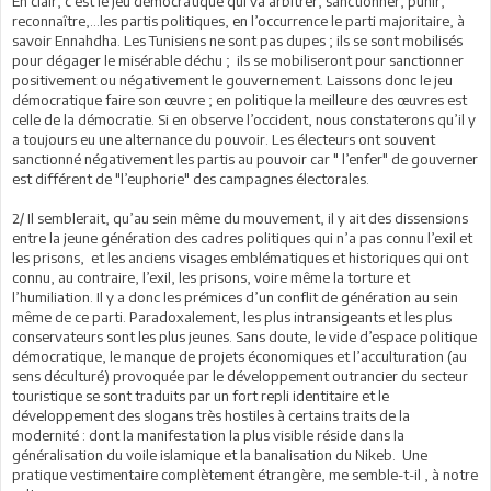
En clair, c’est le jeu démocratique qui va arbitrer, sanctionner, punir,
reconnaître,…les partis politiques, en l’occurrence le parti majoritaire, à
savoir Ennahdha. Les Tunisiens ne sont pas dupes ; ils se sont mobilisés
pour dégager le misérable déchu ; ils se mobiliseront pour sanctionner
positivement ou négativement le gouvernement. Laissons donc le jeu
démocratique faire son œuvre ; en politique la meilleure des œuvres est
celle de la démocratie. Si en observe l’occident, nous constaterons qu’il y
a toujours eu une alternance du pouvoir. Les électeurs ont souvent
sanctionné négativement les partis au pouvoir car ″ l’enfer″ de gouverner
est différent de ″l’euphorie″ des campagnes électorales.
2/ Il semblerait, qu’au sein même du mouvement, il y ait des dissensions
entre la jeune génération des cadres politiques qui n’a pas connu l’exil et
les prisons, et les anciens visages emblématiques et historiques qui ont
connu, au contraire, l’exil, les prisons, voire même la torture et
l’humiliation. Il y a donc les prémices d’un conflit de génération au sein
même de ce parti. Paradoxalement, les plus intransigeants et les plus
conservateurs sont les plus jeunes. Sans doute, le vide d’espace politique
démocratique, le manque de projets économiques et l’acculturation (au
sens déculturé) provoquée par le développement outrancier du secteur
touristique se sont traduits par un fort repli identitaire et le
développement des slogans très hostiles à certains traits de la
modernité : dont la manifestation la plus visible réside dans la
généralisation du voile islamique et la banalisation du Nikeb. Une
pratique vestimentaire complètement étrangère, me semble-t-il , à notre