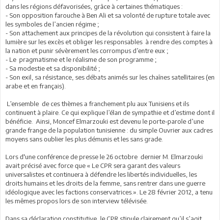
dans les régions défavorisées, grâce à certaines thématiques :
- Son opposition farouche à Ben Ali et sa volonté de rupture totale avec
les symboles de l’ancien régime ;
- Son attachement aux principes de la révolution qui consistent à faire la
lumière sur les excès et obliger les responsables à rendre des comptes à
la nation et punir sévèrement les corrompus d’entre eux ;
- Le pragmatisme et le réalisme de son programme ;
- Sa modestie et sa disponibilité ;
- Son exil, sa résistance, ses débats animés sur les chaînes satellitaires (en
arabe et en français).
L’ensemble de ces thèmes a franchement plu aux Tunisiens et ils
continuent à plaire. Ce qui explique l’élan de sympathie et d’estime dont il
bénéficie. Ainsi, Moncef Elmarzouki est devenu le porte-parole d’une
grande frange de la population tunisienne : du simple Ouvrier aux cadres
moyens sans oublier les plus démunis et les sans grade.
Lors d'une conférence de presse le 26 octobre dernier M. Elmarzouki
avait précisé avec force que « Le CPR sera garant des valeurs
universalistes et continuera à défendre les libertés individuelles, les
droits humains et les droits de la femme, sans rentrer dans une guerre
idéologique avec les factions conservatrices.». Le 28 février 2012, a tenu
les mêmes propos lors de son interview télévisée.
Dans sa déclaration constitutive, le CPR stipule clairement qu’il s’agit