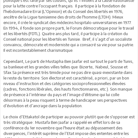
politique s’est faite par ses cousins, qu’ils l’initient à la cause nationaliste
pour la lutte contre l’occupant français. Il participe à la fondation de
l'hebdomadaire Erraï (L'Opinion) et du Conseil des libertés en 1976,
ancêtre de la Ligue tunisienne des droits de l'homme (LTDH). Mieux
encore, il crée le syndicat des médecins hospitalo-universitaires en 1977.
En 1994, il fonde son propre parti, le Forum démocratique pour le travail
et les libertés (FDTL). Quatre ans plus tard, il participe à la création du
Conseil national pour les libertés en Tunisie. Bref, il s’agit d’un socialiste
convaincu, démocrate et moderniste qui a consacré sa vie pour sa patrie.
Il est incontestablement charismatique.
Cependant, Le parti de Mustapha Ben Jaafar est surtout le parti de Tunis,
sa banlieue et les grandes villes telles que Bizerte, Nabeul, Sousse et
Sfax.Sa présence est très timide pour ne pas dire quasi-inexistante dans
le reste du territoire. Son électorat est caractérisé, a priori, par un bon
niveau d’instruction et des catégories socioprofessionnelles élevées
(cadres, fonctions libérales, des hauts fonctionnaires, etc.). Son manque
de présence à l’intérieur du pays et l’image d’élitisme qui lui colle
désormais à la peau risquent à terme de handicaper ses perspectives
d’évolution et d’ancrage dans la population.
Le choix d’Ettakatol de participer au pouvoir plutôt que de s'opposer est
très stratégique : Mustafa Ben Jaafar a rappelé en effet lors de sa
conférence du 1er novembre que l'heure était au dépassement des
divergences, l’intérêt suprême de l’Etat impose des ententes entre les