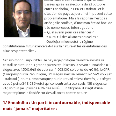
tissées après les élections du 23 octobre
entre Ennahdha, le CPR et Ettakatil et la
situation du pays aujourd’hui imposent cette
problématique. Mais la réponse n’est pas
aisée ; elle soulève, d’une manière ad hoc, de
très nombreuses interrogations :
- Quel avenir pour ces alliances ?
- Y aura-t-il des alliances nouvelles ?
- Quelle(s) influence(s) le régime
constitutionnel futur exercera-t-il sur la nature et les orientations des
alliances potentielles ?
Grosso modo, aujourd’hui, le paysage politique de notre société se
cristallise autour de 3 grands partis républicains, à savoir : Ennahdha (89
sièges avec 1.500.649 de voix sur 4.053.100 soit près de 40%), le CPR
(Congrès pour la République, 29 sièges avec seulement 341.549 voix) et
Ettakatol (Forum Démocratique pour le Travail et les Libertés, 20 sièges
avec à peine 248.686 voix) qui concentrent à eux seuls 138 sièges sur
(1)
217, soit un peu plus de 63% des élus
. En filigrane, il s’agit d’une
majorité plurielle fondée sur des alliances contre-nature :
1/ Ennahdha : Un parti incontournable, indispensable
mais ″jamais″ majoritaire :