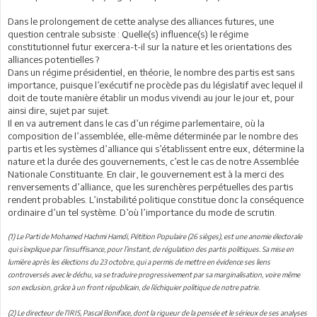
Dans le prolongement de cette analyse des alliances futures, une
question centrale subsiste : Quelle(s) influence(s) le régime
constitutionnel futur exercera-t-il sur la nature et les orientations des
alliances potentielles ?
Dans un régime présidentiel, en théorie, le nombre des partis est sans
importance, puisque l’exécutif ne procède pas du législatif avec lequel il
doit de toute manière établir un modus vivendi au jour le jour et, pour
ainsi dire, sujet par sujet.
Il en va autrement dans le cas d’un régime parlementaire, où la
composition de l’assemblée, elle-même déterminée par le nombre des
partis et les systèmes d’alliance qui s’établissent entre eux, détermine la
nature et la durée des gouvernements, c’est le cas de notre Assemblée
Nationale Constituante. En clair, le gouvernement est à la merci des
renversements d’alliance, que les surenchères perpétuelles des partis
rendent probables. L’instabilité politique constitue donc la conséquence
ordinaire d’un tel système. D’où l’importance du mode de scrutin.
(1) Le Parti de Mohamed Hachmi Hamdi, Pétition Populaire (26 sièges), est une anomie électorale
qui s’explique par l’insuffisance, pour l’instant, de régulation des partis politiques. Sa mise en
lumière après les élections du 23 octobre, qui a permis de mettre en évidence ses liens
controversés avec le déchu, va se traduire progressivement par sa marginalisation, voire même
son exclusion, grâce à un front républicain, de l’échiquier politique de notre patrie.
(2) Le directeur de l’IRIS, Pascal Boniface, dont la rigueur de la pensée et le sérieux de ses analyses