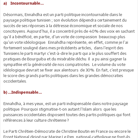
a) Incontournable…
Désormais, Ennahdha est un parti politique incontournable dans le
paysage politique tunisien ; son évolution dépendra certainement du
succès de ses réponses à la détresse économique et sociale de nos
concitoyens. Aujourd’hui, il a concentré près de 40% des voix en sachant
qu’il a bénéficié, en partie, d’un vote de compassion beaucoup plus
qu’un vote idéologique. Ennahdha représente, en effet, comme je l’ai
fortement souligné dans mes précédents articles, dans l’esprit des
Tunisiens le parti martyr c’est-à-dire le parti qui a le plus souffert des
pratiques de Bourguiba et du misérable déchu. Il a pu ainsi gagner la
sympathie et la générosité de nos compatriotes. Le volume du vote
idéologique devrait se fixer aux alentours de 30%. En fait, c’est presque
le score des grands partis politiques dans les grandes démocraties
occidentales.
b) …Indispensable…
Ennahdha, à mes yeux, est un parti indispensable dans notre paysage
politique. Pourquoi stigmatise-t-on autant l’Islam alors que les
puissances occidentales disposent toutes des partis politiques qui font
références à leur culture chrétienne ?
Le Parti Chrétien-Démocrate de Christine Boutin en France ou encore le
Front National dirigé par Marine Le Pen, national-catholique ne font-ils