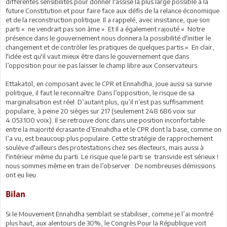
différentes sensibilités pour donner l'assise la plus large possible à la
future Constitution et pour faire face aux défis de la relance économique
et de la reconstruction politique. Il a rappelé, avec insistance, que son
parti « ne vendrait pas son âme ». Et Il a également rajouté « Notre
présence dans le gouvernement nous donnera la possibilité d'initier le
changement et de contrôler les pratiques de quelques partis.». En clair,
l'idée est qu'il vaut mieux être dans le gouvernement que dans
l’opposition pour ne pas laisser le champ libre aux Conservateurs.
Ettakatol, en composant avec le CPR et Ennahdha, joue aussi sa survie
politique, il faut le reconnaître. Dans l’opposition, le risque de sa
marginalisation est réel. D’autant plus, qu’il n’est pas suffisamment
populaire, à peine 20 sièges sur 217 (seulement 248.686 voix sur
4.053.100 voix). Il se retrouve donc dans une position inconfortable
entre la majorité écrasante d’Ennahdha et le CPR dont la base, comme on
l’a vu, est beaucoup plus populaire. Cette stratégie de rapprochement
soulève d'ailleurs des protestations chez ses électeurs, mais aussi à
l'intérieur même du parti. Le risque que le parti se transvide est sérieux !
nous sommes même en train de l’observer : De nombreuses démissions
ont eu lieu.
Bilan
Si le Mouvement Ennahdha semblait se stabiliser, comme je l’ai montré
plus haut, aux alentours de 30%, le Congrès Pour la République voit