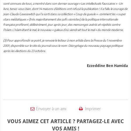
sont connues de tous, a montré dans son dernier ouvrage « Les intellectuels faussaires » -Un
livre, tenez-vous bien, dont 14 maisons d’éditions ont refusé la publication ! Il a fallu le courage de
Jean-Claude Gawsewitch qui l’a sorti dans sa collection « Coup de gueule »- comment les « super
stars médiatiques » (très majoritairement des juifs sionistes) de la politique internationale
française profèrent, délibérément, jour après jour, des mensonges avérés et répétés contre
l’Islam. L’Islam étant le mal, le nouveau « galeux d’où viendrait tout le mal » du monde moderne.
(3) Pour approfondir ce point, je renvoie le lecteur à mon article dans la Presse du 1 novembre
2001, disponible sur le site du journal sous le nom : Décryptage du nouveau paysage politique
après les élections du 23 octobre.
Ezzeddine
Ben Hamida
Envoyer à un ami
Imprimer
VOUS AIMEZ CET ARTICLE ? PARTAGEZ-LE AVEC
VOS AMIS !