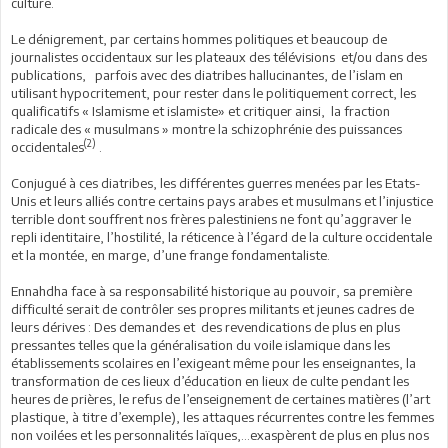
culture.
Le dénigrement, par certains hommes politiques et beaucoup de
journalistes occidentaux sur les plateaux des télévisions et/ou dans des
publications, parfois avec des diatribes hallucinantes, de l’islam en
utilisant hypocritement, pour rester dans le politiquement correct, les
qualificatifs « Islamisme et islamiste» et critiquer ainsi, la fraction
radicale des « musulmans » montre la schizophrénie des puissances
(2)
occidentales
.
Conjugué à ces diatribes, les différentes guerres menées par les Etats-
Unis et leurs alliés contre certains pays arabes et musulmans et l’injustice
terrible dont souffrent nos frères palestiniens ne font qu’aggraver le
repli identitaire, l’hostilité, la réticence à l’égard de la culture occidentale
et la montée, en marge, d’une frange fondamentaliste.
Ennahdha face à sa responsabilité historique au pouvoir, sa première
difficulté serait de contrôler ses propres militants et jeunes cadres de
leurs dérives : Des demandes et des revendications de plus en plus
pressantes telles que la généralisation du voile islamique dans les
établissements scolaires en l’exigeant même pour les enseignantes, la
transformation de ces lieux d’éducation en lieux de culte pendant les
heures de prières, le refus de l’enseignement de certaines matières (l’art
plastique, à titre d’exemple), les attaques récurrentes contre les femmes
non voilées et les personnalités laïques,…exaspèrent de plus en plus nos