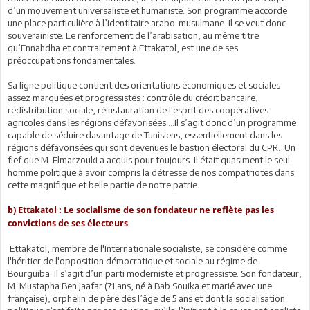
d’un mouvement universaliste et humaniste. Son programme accorde
une place particulière à l’identitaire arabo-musulmane. Il se veut donc
souverainiste. Le renforcement de l’arabisation, au même titre
qu’Ennahdha et contrairement à Ettakatol, est une de ses
préoccupations fondamentales.
Sa ligne politique contient des orientations économiques et sociales
assez marquées et progressistes : contrôle du crédit bancaire,
redistribution sociale, réinstauration de l'esprit des coopératives
agricoles dans les régions défavorisées....Il s’agit donc d’un programme
capable de séduire davantage de Tunisiens, essentiellement dans les
régions défavorisées qui sont devenues le bastion électoral du CPR. Un
fief que M. Elmarzouki a acquis pour toujours. Il était quasiment le seul
homme politique à avoir compris la détresse de nos compatriotes dans
cette magnifique et belle partie de notre patrie.
b) Ettakatol : Le socialisme de son fondateur ne reflète pas les
convictions de ses électeurs
Ettakatol, membre de l'Internationale socialiste, se considère comme
l'héritier de l'opposition démocratique et sociale au régime de
Bourguiba. Il s’agit d’un parti moderniste et progressiste. Son fondateur,
M. Mustapha Ben Jaafar (71 ans, né à Bab Souika et marié avec une
française), orphelin de père dès l’âge de 5 ans et dont la socialisation