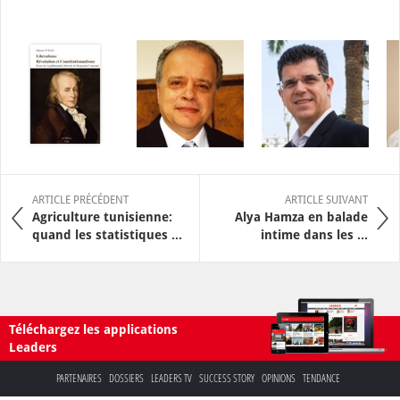
ARTICLE PRÉCÉDENT
ARTICLE SUIVANT
Agriculture tunisienne:
Alya Hamza en balade
quand les statistiques ...
intime dans les ...
Téléchargez les applications
Leaders
PARTENAIRES
DOSSIERS
LEADERS TV
SUCCESS STORY
OPINIONS
TENDANCE