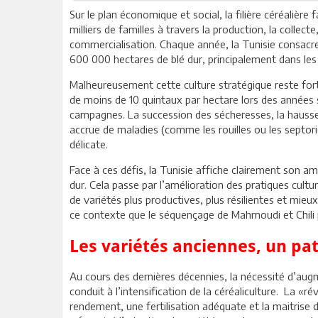
Sur le plan économique et social, la filière céréalièr
milliers de familles à travers la production, la collect
commercialisation. Chaque année, la Tunisie consacre 
600 000 hectares de blé dur, principalement dans le
Malheureusement cette culture stratégique reste fo
de moins de 10 quintaux par hectare lors des années
campagnes. La succession des sécheresses, la hausse 
accrue de maladies (comme les rouilles ou les septori
délicate.
Face à ces défis, la Tunisie affiche clairement son 
dur. Cela passe par l’amélioration des pratiques cultur
de variétés plus productives, plus résilientes et mie
ce contexte que le séquençage de Mahmoudi et Chili
Les variétés anciennes, un pa
Au cours des dernières décennies, la nécessité d’aug
conduit à l’intensification de la céréaliculture. La «ré
rendement, une fertilisation adéquate et la maitrise