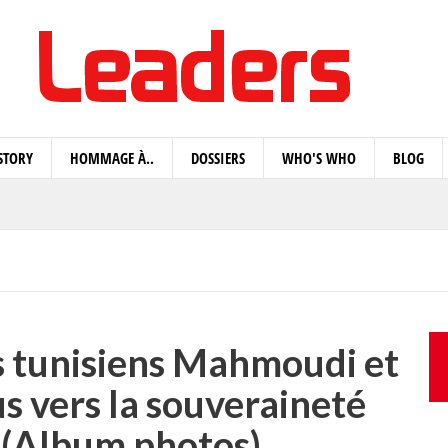
STORY
HOMMAGE À..
DOSSIERS
WHO'S WHO
BLOG
s tunisiens Mahmoudi et
us vers la souveraineté
 (Album photos)