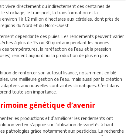
e fait vivre directement ou indirectement des centaines de
e, le stockage, le transport, la transformation et la
environ 1 à 1,2 million d’hectares aux céréales, dont près de
s régions du Nord et du Nord-Ouest.
rtement dépendante des pluies. Les rendements peuvent varier
 sèches à plus de 25 ou 30 quintaux pendant les bonnes
des températures, la raréfaction de l’eau et la pression
oses) rendent aujourd’hui la production de plus en plus
ambition de renforcer son autosuffisance, notamment en blé
ales, une meilleure gestion de l’eau, mais aussi par la création
ux adaptées aux nouvelles contraintes climatiques. C’est dans
 prend toute son importance.
trimoine génétique d’avenir
menter les productions et d’améliorer les rendements ont
volution verte» s’appuie sur l’utilisation de variétés à haut
 des pathologies grâce notamment aux pesticides. La recherche