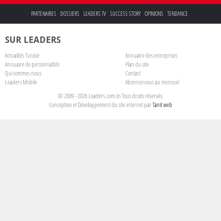
PARTENAIRES
DOSSIERS
LEADERS TV
SUCCESS STORY
OPINIONS
TENDANCE
SUR LEADERS
Actualités Tunisie
Annuaire des entreprises
Annuaire de personnalités
Plan du site
Qui sommes nous
Contact
Leaders Mobile
Abonnez-vous au mensuel
© 2009 - 2026 Leaders.com.tn Tous droits réservés.
Conception et Développement du site internet par
Tanit web