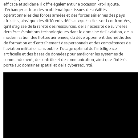
efficace et solidaire. Il offre également une occasion,-at-il ajouté,
d’échanger autour des problématiques issues des réalités
opérationnelles des forces armées et des forces aériennes des pays
africains, ainsi que des différents défis auxquels elles sont confrontées,
qu’il s’agisse de la rareté des ressources, de la nécessité de suivre les
dernières évolutions technologiques dans le domaine de l’aviation, de la
modernisation des flottes aériennes, du développement des méthodes
de formation et d’entraînement des personnels et des compétences de
l’aviation militaire, sans oublier l’usage optimal de l’intelligence
artificielle et des bases de données pour améliorer les systèmes de
commandement, de contrôle et de communication, ainsi que l’intérêt
porté aux domaines spatial et de la cybersécurité.