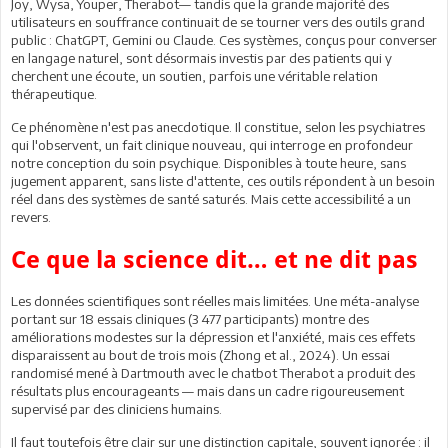
Joy, Wysa, Youper, Therabot— tandis que la grande majorité des
utilisateurs en souffrance continuait de se tourner vers des outils grand
public : ChatGPT, Gemini ou Claude. Ces systèmes, conçus pour converser
en langage naturel, sont désormais investis par des patients qui y
cherchent une écoute, un soutien, parfois une véritable relation
thérapeutique.
Ce phénomène n'est pas anecdotique. Il constitue, selon les psychiatres
qui l'observent, un fait clinique nouveau, qui interroge en profondeur
notre conception du soin psychique. Disponibles à toute heure, sans
jugement apparent, sans liste d'attente, ces outils répondent à un besoin
réel dans des systèmes de santé saturés. Mais cette accessibilité a un
revers.
Ce que la science dit… et ne dit pas
Les données scientifiques sont réelles mais limitées. Une méta-analyse
portant sur 18 essais cliniques (3 477 participants) montre des
améliorations modestes sur la dépression et l'anxiété, mais ces effets
disparaissent au bout de trois mois (Zhong et al., 2024). Un essai
randomisé mené à Dartmouth avec le chatbot Therabot a produit des
résultats plus encourageants — mais dans un cadre rigoureusement
supervisé par des cliniciens humains.
Il faut toutefois être clair sur une distinction capitale, souvent ignorée : il