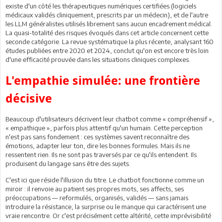
existe d'un côté les thérapeutiques numériques certifiées (logiciels
médicaux validés cliniquement, prescrits par un médecin), et de l'autre
les LLM généralistes utilisés librement sans aucun encadrement médical.
La quasi-totalité des risques évoqués dans cet article concernent cette
seconde catégorie. La revue systématique la plus récente, analysant 160
études publiées entre 2020 et 2024, conclut qu'on est encore très loin
d'une efficacité prouvée dans les situations cliniques complexes.
L'empathie simulée: une frontière
décisive
Beaucoup d'utilisateurs décrivent leur chatbot comme « compréhensif »,
« empathique », parfois plus attentif qu'un humain. Cette perception
n'est pas sans fondement : ces systèmes savent reconnaître des
émotions, adapter leur ton, dire les bonnes formules. Mais ils ne
ressentent rien. Ils ne sont pas traversés par ce qu'ils entendent. Ils
produisent du langage sans être des sujets.
C'est ici que réside l'illusion du titre. Le chatbot fonctionne comme un
miroir : il renvoie au patient ses propres mots, ses affects, ses
préoccupations — reformulés, organisés, validés — sans jamais
introduire la résistance, la surprise ou le manque qui caractérisent une
vraie rencontre. Or c'est précisément cette altérité, cette imprévisibilité