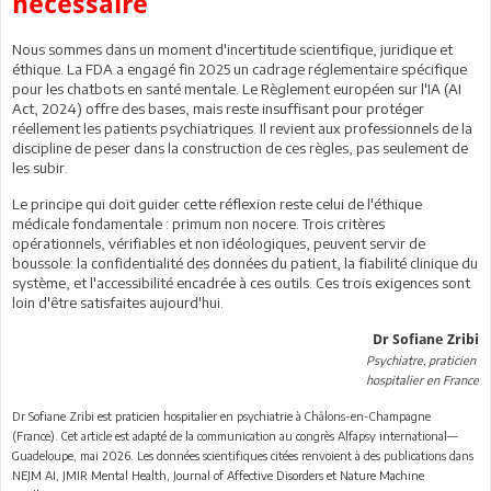
nécessaire
Nous sommes dans un moment d'incertitude scientifique, juridique et
éthique. La FDA a engagé fin 2025 un cadrage réglementaire spécifique
pour les chatbots en santé mentale. Le Règlement européen sur l'IA (AI
Act, 2024) offre des bases, mais reste insuffisant pour protéger
réellement les patients psychiatriques. Il revient aux professionnels de la
discipline de peser dans la construction de ces règles, pas seulement de
les subir.
Le principe qui doit guider cette réflexion reste celui de l'éthique
médicale fondamentale : primum non nocere. Trois critères
opérationnels, vérifiables et non idéologiques, peuvent servir de
boussole: la confidentialité des données du patient, la fiabilité clinique du
système, et l'accessibilité encadrée à ces outils. Ces trois exigences sont
loin d'être satisfaites aujourd'hui.
Dr Sofiane Zribi
Psychiatre, praticien
hospitalier en France
Dr Sofiane Zribi est praticien hospitalier en psychiatrie à Châlons-en-Champagne
(France). Cet article est adapté de la communication au congrès Alfapsy international—
Guadeloupe, mai 2026. Les données scientifiques citées renvoient à des publications dans
NEJM AI, JMIR Mental Health, Journal of Affective Disorders et Nature Machine