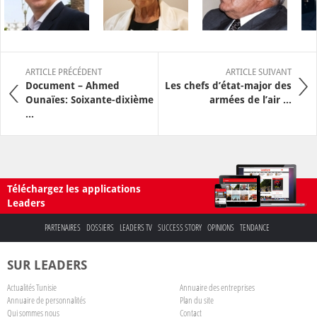
ARTICLE PRÉCÉDENT
ARTICLE SUIVANT
Document – Ahmed
Les chefs d’état-major des
Ounaïes: Soixante-dixième
armées de l’air ...
...
Téléchargez les applications
Leaders
PARTENAIRES
DOSSIERS
LEADERS TV
SUCCESS STORY
OPINIONS
TENDANCE
SUR LEADERS
Actualités Tunisie
Annuaire des entreprises
Annuaire de personnalités
Plan du site
Qui sommes nous
Contact