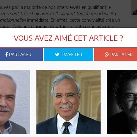
vés par la majorité de nos interviewés en qualifiant le
iens sont très chaleureux ! Ils aiment tout le monde!»
. Au-
émotionnelle»
immédiate. En effet, cette convivialité crée un
ndu»
. D’ailleurs, plusieurs expatriés m'ont confié avoir été
s transforment naturellement une relation de travail en une
VOUS AVEZ AIMÉ CET ARTICLE ?
re culturelle innée
PARTAGER
TWEETER
PARTAGER
vent: la capacité des Tunisiens à accepter la différence sans
religieuses, d'opinions ou de modes de vie, la tolérance
x-mêmes. Cette absence de pression sociale à la conformité
verts, les Tunisiens»
.
«Quand les Tunisiens savent que vous
hose vraiment agréable»
.
rté d’être soi-même
a majorité de nos interviewés. Ils annoncent que la liberté
n fait, à la différence de beaucoup d’autres pays arabes, la
ers et/ou tunisiens de choisir leur tenue vestimentaire:
«La
a une grande similitude au niveau d’habillement entre