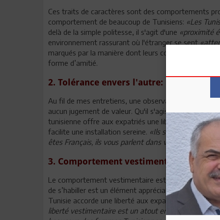
Ces traits de caractères sont des comportements prou
comportement de beaucoup de Tunisiens:
«Les Tunis
delà de la simple politesse, il s'agit d'une
«proximité 
environnement rassurant où l'étranger se sent
«atte
marqués par la manière dont leurs collègues Tunisien
forme d’amitié.
2. Tolérance envers l'autre: une ouvertu
Au fil de mes entretiens, une observation revient sou
aucun jugement de valeur. Qu'il s'agisse de pratiques 
tunisienne offre aux expatriés une liberté d'être eu
facilite une installation sereine.
«Ils sont très, très ou
êtes Français, ils vous parlent dans votre langue. C
3. Comportement vestimentaire: la libe
Le comportement vestimentaire est très apprécié par l
de s’habiller est un élément appréciable en Tunisie. E
Tunisie accorde une liberté aux expatriés, aux étrang
liberté vestimentaire est un atout en Tunisie»
;
«Il y 