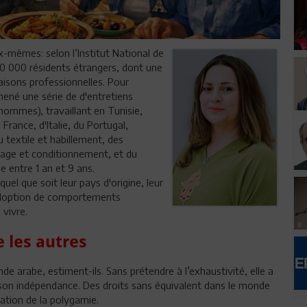
x-mêmes: selon l’Institut National de
 60 000 résidents étrangers, dont une
raisons professionnelles. Pour
 mené une série de d'entretiens
ommes), travaillant en Tunisie,
rance, d'Italie, du Portugal,
u textile et habillement, des
blage et conditionnement, et du
e entre 1 an et 9 ans.
uel que soit leur pays d'origine, leur
l'adoption de comportements
 vivre.
 les autres
de arabe, estiment-ils. Sans prétendre à l’exhaustivité, elle a
is son indépendance. Des droits sans équivalent dans le monde
tion de la polygamie.