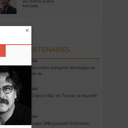
aux chiffres arabes
09.07.2026
PARTENAIRES
06.08.2026
Un consortium européen développe un
modèle de ...
04.08.2026
OPPO lance l'A6c en Tunisie: la nouvelle
...
29.07.2026
Le Groupe QNB poursuit l’exécution