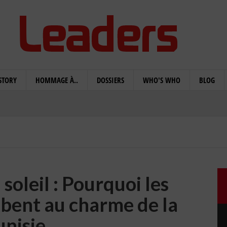
STORY
HOMMAGE À..
DOSSIERS
WHO'S WHO
BLOG
soleil : Pourquoi les
bent au charme de la
unisie