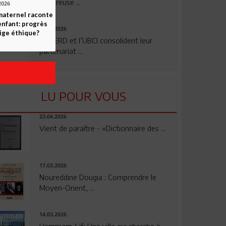
rigoureuse ...
2026
maternel raconte
enfant: progrès
24.07.2026
ige éthique?
La BERD et l’UBCI consolident leur
partenariat ...
LU POUR VOUS
23.04.2026
Vient de paraître - «Dictionnaire des ...
17.03.2026
Noureddine Dougui : Comprendre le
Moyen-Orient, ...
14.03.2026