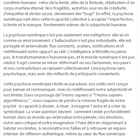
condition humaine : refus de la limite, déni de la finitude, idéalisation d’un
corps-machine éternel. Nos fragilités, autrefois sources de créativité,
d’empathie et de lien social, deviennent des "bugs". En effet, la psychose
numérique naît dans cette incapacité collective à accepter l’imperfection,
la limite et le manque, fondements mêmes de la subjectivité humaine.
La psychose numérique n’est pas seulement une métaphore: elle se vit
comme un environnement. L’hallucination n’est plus individuelle, elle est
partagée et externalisée: flux constants, avatars, notifications et IA
redéfinissent notre rapport au réel. L’intelligence artificielle ne pense
pas, le transhumanisme n’humanise pas, et le monde numérique n’est pas
neutre. Il agit comme un miroir déformant où nos fantasmes, nos peurs
et nos contradictions se rejouent collectivement. Une psychose sans
psychotique, mais avec des milliards de participants consentants.
Cette psychose numérique révèle un paradoxe: nos outils sont conçus
pour penser et communiquer, mais ils redéfinissent notre subjectivité et
nos limites. Dans ce passage de l’Homo sapiens à ‘’l’Homo sapiens
algorithmicus ‘’, nous risquons de perdre la richesse fragile de notre
psyché : la capacité à douter, à rêver, à imaginer l’autre et à créer du
symbolique. La vraie question devient : comment rester profondément
humain dans un monde qui externalise notre pensée, nos émotions,
notre sens critique et notre imagination ? Peut-être en réapprenant à
habiter nos limites, à reconnaître nos failles et à retrouver un espace
intérieur de réflexion authentique, même au cœur du flux numérique.