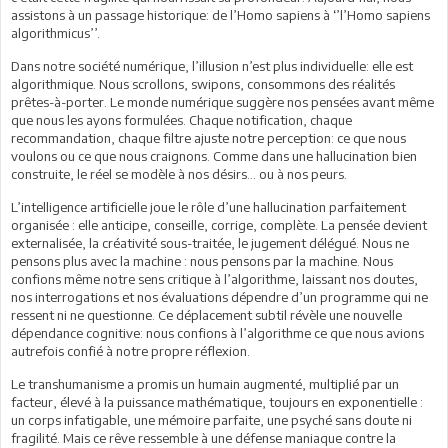
assistons à un passage historique: de l’Homo sapiens à ‘’l’Homo sapiens
algorithmicus’’.
Dans notre société numérique, l’illusion n’est plus individuelle: elle est
algorithmique. Nous scrollons, swipons, consommons des réalités
prêtes-à-porter. Le monde numérique suggère nos pensées avant même
que nous les ayons formulées. Chaque notification, chaque
recommandation, chaque filtre ajuste notre perception: ce que nous
voulons ou ce que nous craignons. Comme dans une hallucination bien
construite, le réel se modèle à nos désirs… ou à nos peurs.
L’intelligence artificielle joue le rôle d’une hallucination parfaitement
organisée : elle anticipe, conseille, corrige, complète. La pensée devient
externalisée, la créativité sous-traitée, le jugement délégué. Nous ne
pensons plus avec la machine : nous pensons par la machine. Nous
confions même notre sens critique à l’algorithme, laissant nos doutes,
nos interrogations et nos évaluations dépendre d’un programme qui ne
ressent ni ne questionne. Ce déplacement subtil révèle une nouvelle
dépendance cognitive: nous confions à l’algorithme ce que nous avions
autrefois confié à notre propre réflexion.
Le transhumanisme a promis un humain augmenté, multiplié par un
facteur, élevé à la puissance mathématique, toujours en exponentielle :
un corps infatigable, une mémoire parfaite, une psyché sans doute ni
fragilité. Mais ce rêve ressemble à une défense maniaque contre la