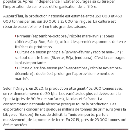
popularité. Après l’indépendance, l’État encouragea sa culture par
l’importation de semences et l’organisation de la filière.
Aujourd’hui, la production nationale est estimée entre 350 000 et 450
000 tonnes par an, sur 20 000 à 25 000 ha irrigués. La culture est
répartie essentiellement en trois grandes saisons:
Primeur (septembre–octobre / récolte mars–avril) : zones
•
côtières (Cap-Bon, Sahel), offrant les premières pommes de terre
fraîches du printemps.
Culture de saison principale (janvier–février / récolte mai–juin) :
•
surtout dans le Nord (Bizerte, Béja, Jendouba). C’est la campagne
la plus importante.
Culture d’arrière-saison (août–septembre / récolte novembre–
•
décembre) : destinée à prolonger l’approvisionnement des
marchés.
Selon l’Onagri, en 2020, la production atteignait 452 000 tonnes avec
un rendement moyen de 20 t/ha. Les variétés les plus cultivées sont la
Spunta (près de 90 % des surfaces), Nicolas et Safrane. La
consommation nationale absorbe presque toute la production. Les
exportations concernent quelques milliers de tonnes de primeurs (vers la
Libye et l’Europe). En cas de déficit, la Tunisie importe, parfois
massivement, de la pomme de terre. En 2019, près de 23 000 tonnes ont
été importées.