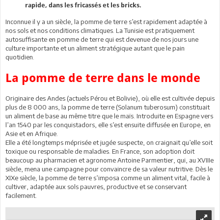
rapide, dans les fricassés et les bricks.
Inconnue il y a un siècle, la pomme de terre s’est rapidement adaptée à
nos sols et nos conditions climatiques. La Tunisie est pratiquement
autosuffisante en pomme de terre qui est devenue de nos jours une
culture importante et un aliment stratégique autant que le pain
quotidien.
La pomme de terre dans le monde
Originaire des Andes (actuels Pérou et Bolivie), où elle est cultivée depuis
plus de 8 000 ans, la pomme de terre (Solanum tuberosum) constituait
un aliment de base au même titre que le maïs. Introduite en Espagne vers
l’an 1540 par les conquistadors, elle s’est ensuite diffusée en Europe, en
Asie et en Afrique.
Elle a été longtemps méprisée et jugée suspecte, on craignait qu’elle soit
toxique ou responsable de maladies. En France, son adoption doit
beaucoup au pharmacien et agronome Antoine Parmentier, qui, au XVIIIe
siècle, mena une campagne pour convaincre de sa valeur nutritive. Dès le
XIXe siècle, la pomme de terre s’imposa comme un aliment vital, facile à
cultiver, adaptée aux sols pauvres, productive et se conservant
facilement.