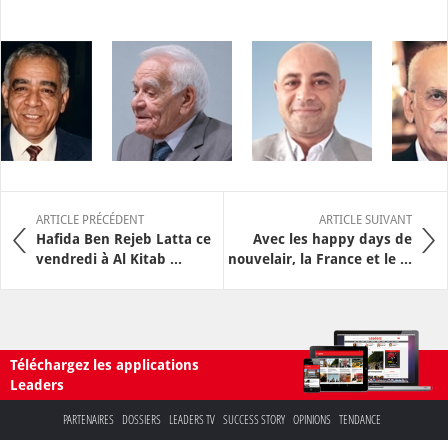
ARTICLE PRÉCÉDENT
ARTICLE SUIVANT
Hafida Ben Rejeb Latta ce
Avec les happy days de
vendredi à Al Kitab ...
nouvelair, la France et le ...
Téléchargez les applications
Leaders
PARTENAIRES
DOSSIERS
LEADERS TV
SUCCESS STORY
OPINIONS
TENDANCE