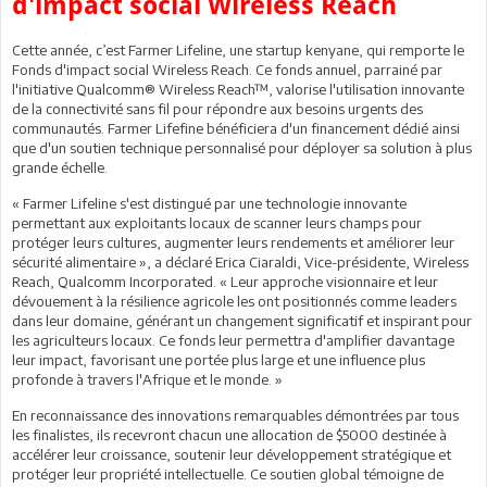
d'impact social Wireless Reach
Cette année, c’est Farmer Lifeline, une startup kenyane, qui remporte le
Fonds d'impact social Wireless Reach. Ce fonds annuel, parrainé par
l'initiative Qualcomm® Wireless Reach™, valorise l'utilisation innovante
de la connectivité sans fil pour répondre aux besoins urgents des
communautés. Farmer Lifefine bénéficiera d'un financement dédié ainsi
que d'un soutien technique personnalisé pour déployer sa solution à plus
grande échelle.
« Farmer Lifeline s'est distingué par une technologie innovante
permettant aux exploitants locaux de scanner leurs champs pour
protéger leurs cultures, augmenter leurs rendements et améliorer leur
sécurité alimentaire », a déclaré Erica Ciaraldi, Vice-présidente, Wireless
Reach, Qualcomm Incorporated. « Leur approche visionnaire et leur
dévouement à la résilience agricole les ont positionnés comme leaders
dans leur domaine, générant un changement significatif et inspirant pour
les agriculteurs locaux. Ce fonds leur permettra d'amplifier davantage
leur impact, favorisant une portée plus large et une influence plus
profonde à travers l'Afrique et le monde. »
En reconnaissance des innovations remarquables démontrées par tous
les finalistes, ils recevront chacun une allocation de $5000 destinée à
accélérer leur croissance, soutenir leur développement stratégique et
protéger leur propriété intellectuelle. Ce soutien global témoigne de