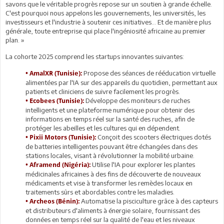
savons que le véritable progrès repose sur un soutien à grande échelle.
C'est pourquoi nous appelons les gouvernements, les universités, les
investisseurs et l'industrie à soutenir ces initiatives... Et de manière plus
générale, toute entreprise qui place l'ingéniosité africaine au premier
plan. »
La cohorte 2025 comprend les startups innovantes suivantes:
Propose des séances de rééducation virtuelle
• AmalXR (Tunisie):
alimentées par l'IA sur des appareils du quotidien, permettant aux
patients et cliniciens de suivre facilement les progrès.
Développe des moniteurs de ruches
• Ecobees (Tunisie):
intelligents et une plateforme numérique pour obtenir des
informations en temps réel sur la santé des ruches, afin de
protéger les abeilles et les cultures qui en dépendent.
Conçoit des scooters électriques dotés
• Pixii Motors (Tunisie):
de batteries intelligentes pouvant être échangées dans des
stations locales, visant à révolutionner la mobilité urbaine.
Utilise l'IA pour explorer les plantes
• Aframend (Nigéria):
médicinales africaines à des fins de découverte de nouveaux
médicaments et vise à transformer les remèdes locaux en
traitements sûrs et abordables contre les maladies.
Automatise la pisciculture grâce à des capteurs
• Archeos (Bénin):
et distributeurs d'aliments à énergie solaire, fournissant des
données en temps réel sur la qualité de l'eau et les niveaux