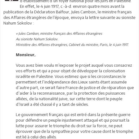
d’établissement d’un foyer national pour les Juifs en Palestine.
En effet, le 4 juin 1917, c.-à-d. environ quatre mois avant la
publication de la Déclaration Balfour, Jules Cambon, le ministre français
des Affaires étrangères de l’époque, envoya la lettre suivante au sioniste
Nahum Sokolov :
« Jules Cambon, ministre français des Affaires étrangères
Au sioniste Nahum Sokolov.
Ministère des Affaires étrangères, Cabinet du ministre, Paris, le 4 juin 1917.
Monsieur,
Vous avez bien voulu m’exposer le projet auquel vous consacrez
vos efforts et qui a pour objet de développer la colonisation
israélite en Palestine. Vous estimez que si les circonstances le
permettent et l’indépendance des Lieux saints étant assumée
d’autre part, ce serait faire France de justice et de réparation que
d’aider à la reconnaissance, par la protection des puissances
alliées, de la nationalité juive, sur cette terre dont le peuple
d’Israël a été chassé il y a tant de siècles.
Le gouvernement français qui est entré dans la présente guerre
pour défendre un peuple injustement attaqué et qui poursuit la
lutte pour assurer le triomphe du droit sur la force, ne peut
éprouver que de la sympathie pour votre cause dont le triomphe
est lié à celui des alliés.