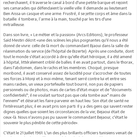
recherchaient, il traverse le canal à bord d'une petite barque et rejoint
ses camarades qui défendaient la vieille ville. Il demande au lieutenant
Ben Aissa un casque et une arme. Frustré, il se jette corps et âme dans la
bataille. il tombera, l’arme à la main, touché par les tirs d'une
mitrailleuse.
Dans son livre, « Le métier et la passion» (Arcs Editions), le professeur
Saïd Mestiri décrit «une des scènes les plus poignantes qu'il nous a été
donné de vivre: celle de là mort du commandant Bjaoui dans la salle de
réanimation du service (de l'hôpital de Bizerte). Après une conduite, dont
tout le monde s'était accordé à dire qu'elle était héroïque, il a été amené
à hôpital, littéralement criblé de balles. Il en avait partout, dans le thorax,
dans l'abdomen, dans le rachis et les membres. Choqué, presque
moribond, il avait conservé assez de lucidité pour s'accrocher de toutes
ses forces à Monji et à moi-même, tenant serré contre lui et entre ses
mains raidies, un vieux portefeuille tout bourré, non pas de papiers
personnels ou de photos, mais de cartes d'état-major et de "documents
confidentiels"; il ne voulait surtout pas que cela tombe aux" mains de
l'ennemi" et désirait les faire parvenir en haut lieu. Son état de santé ne
l'intéressait plus; il en avait pris son parti. Il y a des gens qui savent rester
dignes quelles que soient les circonstances de la vie; Bejaoui était de
ceux-là. Nous n'avons pas pu sauver le commandant Bejaoui; c'était le
souvenir le plus pénible de cette période».
C'était le 21 Juillet 1961. L'un des plus brillants officiers tunisiens venait de