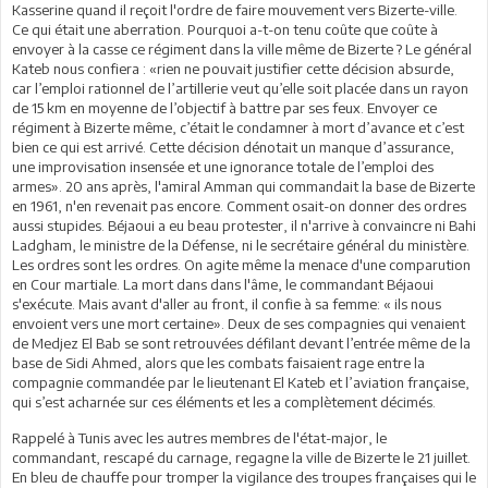
Kasserine quand il reçoit l'ordre de faire mouvement vers Bizerte-ville.
Ce qui était une aberration. Pourquoi a-t-on tenu coûte que coûte à
envoyer à la casse ce régiment dans la ville même de Bizerte ? Le général
Kateb nous confiera : «rien ne pouvait justifier cette décision absurde,
car l’emploi rationnel de l’artillerie veut qu’elle soit placée dans un rayon
de 15 km en moyenne de l’objectif à battre par ses feux. Envoyer ce
régiment à Bizerte même, c’était le condamner à mort d’avance et c’est
bien ce qui est arrivé. Cette décision dénotait un manque d’assurance,
une improvisation insensée et une ignorance totale de l’emploi des
armes». 20 ans après, l'amiral Amman qui commandait la base de Bizerte
en 1961, n'en revenait pas encore. Comment osait-on donner des ordres
aussi stupides. Béjaoui a eu beau protester, il n'arrive à convaincre ni Bahi
Ladgham, le ministre de la Défense, ni le secrétaire général du ministère.
Les ordres sont les ordres. On agite même la menace d'une comparution
en Cour martiale. La mort dans dans l'âme, le commandant Béjaoui
s'exécute. Mais avant d'aller au front, il confie à sa femme: « ils nous
envoient vers une mort certaine». Deux de ses compagnies qui venaient
de Medjez El Bab se sont retrouvées défilant devant l’entrée même de la
base de Sidi Ahmed, alors que les combats faisaient rage entre la
compagnie commandée par le lieutenant El Kateb et l’aviation française,
qui s’est acharnée sur ces éléments et les a complètement décimés.
Rappelé à Tunis avec les autres membres de l'état-major, le
commandant, rescapé du carnage, regagne la ville de Bizerte le 21 juillet.
En bleu de chauffe pour tromper la vigilance des troupes françaises qui le