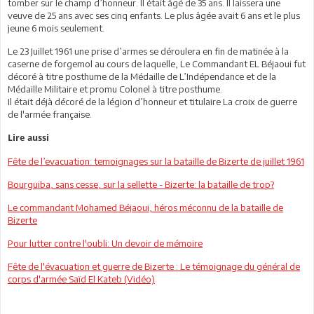
tomber sur le champ d’honneur. Il était âgé de 35 ans. Il laissera une
veuve de 25 ans avec ses cinq enfants. Le plus âgée avait 6 ans et le plus
jeune 6 mois seulement.
Le 23 Juillet 1961 une prise d’armes se déroulera en fin de matinée à la
caserne de forgemol au cours de laquelle, Le Commandant EL Béjaoui fut
décoré à titre posthume de la Médaille de L’Indépendance et de la
Médaille Militaire et promu Colonel à titre posthume.
Il était déjà décoré de la légion d’honneur et titulaire La croix de guerre
de l'armée française.
Lire aussi
Fête de l’evacuation: temoignages sur la bataille de Bizerte de juillet 1961
Bourguiba, sans cesse, sur la sellette - Bizerte: la bataille de trop?
Le commandant Mohamed Béjaoui, héros méconnu de la bataille de
Bizerte
Pour lutter contre l'oubli: Un devoir de mémoire
Fête de l'évacuation et guerre de Bizerte : Le témoignage du général de
corps d'armée Saïd El Kateb (Vidéo)