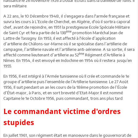
naissance le 26 novembre 1926 à Douar Echatt dans la banlieue de Tunis. Il
sera militaire.
A 22 ans, le 10 Décembre 1948, il s'engagera dans l'armée française et
suivra les cours à L’Ecole de Cherchel, en Algérie, d'où il sortira caporal
chef, avant de rejoindre, en 1951 la prestigieuse Ecole Spéciale Militaire
ème
de Saint Cyr et fera partie de la 138
promotion Maréchal Jean de
Lattre de Tassigny. En 1953, il est affecté à l'école d’application
d’artillerie de Châlons-sur-Marne où il se spécialise dans l’artillerie de
campagne, l’artillerie navale et l’artillerie anti-aérienne. A sa sortie, il sera
ème
affecté comme lieutenant d’artillerie au 52
Régiment d’Artillerie à
Nîmes. En 1954, il est envoyé en Indochine en 1954 où il restera jusqu’en
1955.
En 1956, Il est intégré à l’Armée tunisienne où Il crée et commande le 1e
groupe d’artillerie puis l’ensemble de l’Artillerie tunisienne. Le 27 Août
1956, Il suit pendant un an les cours de la 18ème promotion de l’École
d’État-major, à Paris, et en sort breveté d’Etat-Major.Il est nommé
Capitaine le 1e Octobre 1956, puis commandant, trois ans plus tard.
Le commandant victime d'ordres
stupides
En juillet 1961, son régiment était en manoeuvre dans le gouvernorat de