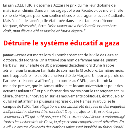
En juin 2023, l'UIG a décerné à Azzara le prix du meilleur diplômé de
maîtrise en chimie. Dans un message publié sur Facebook ce mois-là, elle
remercie Morjane pour son soutien et ses encouragements aux étudiants.
Mais à la fin de l'année, elle était tuée dans une attaque israélienne.
Morjane, désespéré, écrit:
"Mon université a été démolie et mon bras
droit, mon élève a été assassiné et tout a disparu."
Détruire le système éducatif a gaza
Jannat Azzara est morte lors du bombardement de la ville de Gaza en
octobre, dit Morjane. On a trouvé son nom de femme mariée, Jannat
Harbawi, sur une liste de 30 personnes décédées lors d'une frappe
aérienne sur la maison familiale de son mari le 13 octobre. Le même mois,
une frappe aérienne a détruit l'université de Morjane. Un porte-parole de
l’armée israélienne a affirmé, par courriel au C&EN, sans fournir la
moindre preuve, que le Hamas utilisait les locaux universitaires pour des
**
activités militaires
et pour former des cadres pour le renseignement. M.
Skare, chercheur norvégien sur les mouvements politiques, écrit que bien
qu'Israël ait affirmé à plusieurs reprises que le Hamas avait utilisé le
campus de l'UIG,
"ces allégations n'ont jamais été étayées et des enquêtes
indépendantes doivent être menées"
. De plus, ajoute-t-il,
«ce n'est pas
seulement l'UIG qui a été pris pour cible. L'armée israélienne a endommagé
toutes les universités de Gaza; la plupart sont complètement détruites. En
avril, un groupe d'experts des Nations unies s'est inquiété du fait qu'Israël