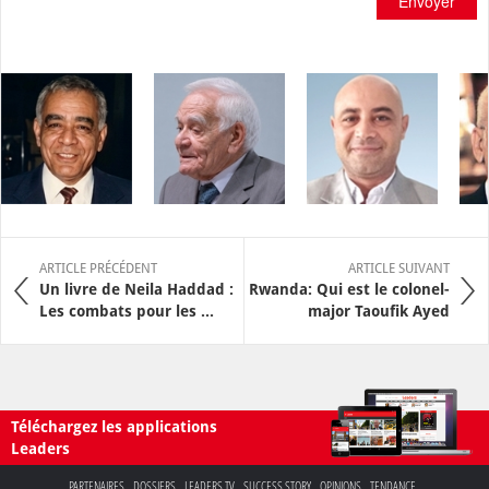
Envoyer
ARTICLE PRÉCÉDENT
ARTICLE SUIVANT
Un livre de Neila Haddad :
Rwanda: Qui est le colonel-
Les combats pour les ...
major Taoufik Ayed
Téléchargez les applications
Leaders
PARTENAIRES
DOSSIERS
LEADERS TV
SUCCESS STORY
OPINIONS
TENDANCE