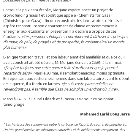
Lorsque la paix sera établie, Morjane espère lancer un projet de
crowdfunding massif et apolitique appelé «Chemists for Gaza»
(Chimistes pour Gaza) afin de reconstruire les laboratoires détruits. Il
espère reconstruire son département de chimie et recommencer à
enseigner aux étudiants en présentiel. Il a déclaré à propos de ces
étudiants:
«Ces personnes éduquées contribueront à diffuser les principes
d'amour, de paix, de progrès et de prospérité, favorisant ainsi un monde
plus humain.»
Bien que tout son travail et son labeur aient été annihilés et que ce qu'il
avait construit ait été détruit, M. Morjane écrivait à C&EN à la mi-mai:
«J'espère toujours que cette guerre folle s'arrêtera et que je pourrai
repartir de zéro»
. Mais le 30 mai, il semblait beaucoup moins optimiste.
En repensant aux recherches menées dans son laboratoire avant le début
de la guerre, il a fondu en larmes.
«Je suis triste parce qu'elles ne
reviendront pas. Il semble que Gaza ne soit plus un endroit où vivre».
Merci à C&EN, à Laurel Oldach et à Rasha Faek pour ce poignant
témoignage.
Mohamed Larbi Bouguerra
* Les hétérocycles contiennent outre le carbone, de l’azote, du soufre, du phosphore…
Un très grand nombre de substances naturelles et de médicaments comportent des