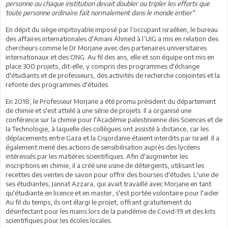
personne ou chaque institution devait doubler ou tripler les efforts que
toute personne ordinaire fait normalement dans le monde entier"
.
En dépit du siège impitoyable imposé par l’occupant israélien, le bureau
des affaires internationales d'Amani Ahmed à l’UIG a mis en relation des
chercheurs comme le Dr Morjane avec des partenaires universitaires
internationaux et des ONG. Au fil des ans, elle et son équipe ont mis en
place 300 projets, dit-elle, y compris des programmes d'échange
d'étudiants et de professeurs, des activités de recherche conjointes et la
refonte des programmes d'études.
En 2018, le Professeur Morjane a été promu président du département
de chimie et s'est attelé à une série de projets. Il a organisé une
conférence sur la chimie pour l'Académie palestinienne des Sciences et de
la Technologie, à laquelle des collègues ont assisté à distance, car les
déplacements entre Gaza et la Cisjordanie étaient interdits par Israël. Il a
également mené des actions de sensibilisation auprès des lycéens
intéressés par les matières scientifiques. Afin d'augmenter les
inscriptions en chimie, il a créé une usine de détergents, utilisant les
recettes des ventes de savon pour offrir des bourses d'études. L'une de
ses étudiantes, Jannat Azzara, qui avait travaillé avec Morjane en tant
qu'étudiante en licence et en master, s'est portée volontaire pour l'aider.
Au fil du temps, ils ont élargi le projet, offrant gratuitement du
désinfectant pour les mains lors de la pandémie de Covid-19 et des kits
scientifiques pour les écoles locales.