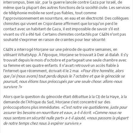
interrompus, bien sûr, par la guerre lancée contre Gaza par Israël, de
même que la plupart des autres fonctions de la société civile. Les services
de téléphonie mobile ne sont pas fiables, tout comme
l'approvisionnement en nourriture, en eau et en électricité. Des collègues
chimistes qui vivent en Cisjordanie affirment que lorsqu'on perd le
contact avec un habitant de Gaza, il est impossible de savoir s'il est
vivant ou s'il a été tué. Certains chimistes contactés par C&EN n'ont pas
souhaité s'exprimer en raison de craintes pour leur sécurité.
C&EN a interrogé Morjane sur une période de quatre semaines, en
utilisant WhatsApp. À l'époque, Morjane se trouvait à Deir al-Balah. Il s'y
trouvait depuis le mois d'octobre et partageait une seule chambre avec
sa femme et ses quatre enfants. Il n'avait retrouvé un accès fiable à
l'internet que récemment, écrivait-il le 2 mai.
«Pour être honnête, alors
que j'ai (nous avons) tout perdu depuis le 7 octobre et que le génocide se
poursuit, nous étions tous préoccupés par une seule chose: allons-nous
survivre ?»
Alors que la question du génocide était débattue à la CIJ de la Haye, à la
demande de l’Afrique du Sud, Morjane s'est concentré sur des
préoccupations plus immédiates.
«C'est notre vie quotidienne, juste pour
assurer les besoins en nourriture et eau», a-t-il écrit. «Comme nous ne
nous sentons en sécurité nulle part» a-t-il ajouté, «nous passons la plupart
de notre temps chez nous à espérer survivre.»