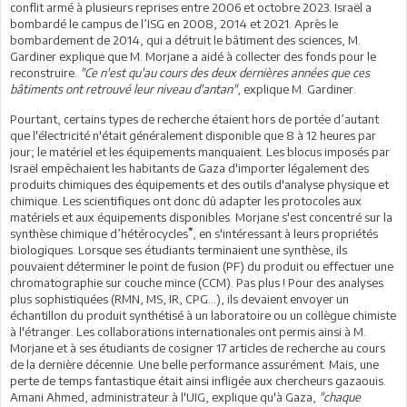
conflit armé à plusieurs reprises entre 2006 et octobre 2023. Israël a
bombardé le campus de l’ISG en 2008, 2014 et 2021. Après le
bombardement de 2014, qui a détruit le bâtiment des sciences, M.
Gardiner explique que M. Morjane a aidé à collecter des fonds pour le
reconstruire.
"Ce n'est qu'au cours des deux dernières années que ces
bâtiments ont retrouvé leur niveau d'antan"
, explique M. Gardiner.
Pourtant, certains types de recherche étaient hors de portée d’autant
que l'électricité n'était généralement disponible que 8 à 12 heures par
jour; le matériel et les équipements manquaient. Les blocus imposés par
Israël empêchaient les habitants de Gaza d'importer légalement des
produits chimiques des équipements et des outils d'analyse physique et
chimique. Les scientifiques ont donc dû adapter les protocoles aux
matériels et aux équipements disponibles. Morjane s'est concentré sur la
*
synthèse chimique d’hétérocycles
, en s'intéressant à leurs propriétés
biologiques. Lorsque ses étudiants terminaient une synthèse, ils
pouvaient déterminer le point de fusion (PF) du produit ou effectuer une
chromatographie sur couche mince (CCM). Pas plus ! Pour des analyses
plus sophistiquées (RMN, MS, IR, CPG…), ils devaient envoyer un
échantillon du produit synthétisé à un laboratoire ou un collègue chimiste
à l'étranger. Les collaborations internationales ont permis ainsi à M.
Morjane et à ses étudiants de cosigner 17 articles de recherche au cours
de la dernière décennie. Une belle performance assurément. Mais, une
perte de temps fantastique était ainsi infligée aux chercheurs gazaouis.
Amani Ahmed, administrateur à l'UIG, explique qu'à Gaza,
"chaque