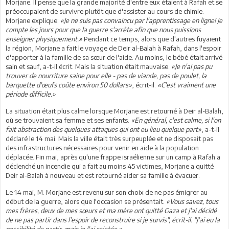
Morjane. Il pense que la grande majorité d'entre eux étaient à Rafah et se
préoccupaient de survivre plutôt que d'assister au cours de chimie.
Morjane explique:
«Je ne suis pas convaincu par l'apprentissage en ligne! Je
compte les jours pour que la guerre s'arrête afin que nous puissions
enseigner physiquement.»
Pendant ce temps, alors que d'autres fuyaient
la région, Morjane a fait le voyage de Deir al-Balah à Rafah, dans l'espoir
d'apporter à la famille de sa sœur de l'aide. Au moins, le bébé était arrivé
sain et sauf, a-t-il écrit. Mais la situation était mauvaise.
«Je n'ai pas pu
trouver de nourriture saine pour elle - pas de viande, pas de poulet, la
barquette d'œufs coûte environ 50 dollars»
, écrit-il.
«C'est vraiment une
période difficile.»
La situation était plus calme lorsque Morjane est retourné à Deir al-Balah,
où se trouvaient sa femme et ses enfants.
«En général, c'est calme, si l'on
fait abstraction des quelques attaques qui ont eu lieu quelque part»
, a-t-il
déclaré le 14 mai. Mais la ville était très surpeuplée et ne disposait pas
des infrastructures nécessaires pour venir en aide à la population
déplacée. Fin mai, après qu'une frappe israélienne sur un camp à Rafah a
déclenché un incendie qui a fait au moins 45 victimes, Morjane a quitté
Deir al-Balah à nouveau et est retourné aider sa famille à évacuer.
Le 14 mai, M. Morjane est revenu sur son choix de ne pas émigrer au
début de la guerre, alors que l'occasion se présentait.
«Vous savez, tous
mes frères, deux de mes sœurs et ma mère ont quitté Gaza et j'ai décidé
de ne pas partir dans l'espoir de reconstruire si je survis", écrit-il. "J'ai eu la
possibilité de partir, mais je l'ai rejetée.»