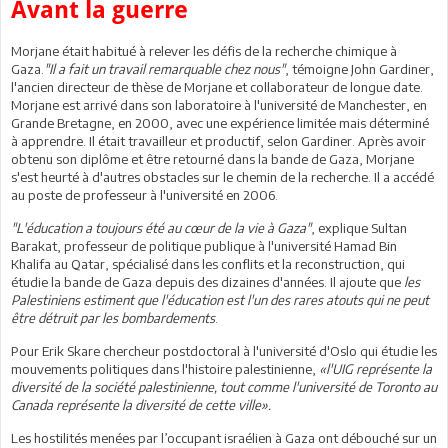
Avant la guerre
Morjane était habitué à relever les défis de la recherche chimique à
Gaza.
"Il a fait un travail remarquable chez nous"
, témoigne John Gardiner,
l'ancien directeur de thèse de Morjane et collaborateur de longue date.
Morjane est arrivé dans son laboratoire à l'université de Manchester, en
Grande Bretagne, en 2000, avec une expérience limitée mais déterminé
à apprendre. Il était travailleur et productif, selon Gardiner. Après avoir
obtenu son diplôme et être retourné dans la bande de Gaza, Morjane
s'est heurté à d'autres obstacles sur le chemin de la recherche. Il a accédé
au poste de professeur à l'université en 2006.
"L'éducation a toujours été au cœur de la vie à Gaza"
, explique Sultan
Barakat, professeur de politique publique à l'université Hamad Bin
Khalifa au Qatar, spécialisé dans les conflits et la reconstruction, qui
étudie la bande de Gaza depuis des dizaines d'années. Il ajoute que
les
Palestiniens estiment que l'éducation est l'un des rares atouts qui ne peut
être détruit par les bombardements
.
Pour Erik Skare chercheur postdoctoral à l'université d'Oslo qui étudie les
mouvements politiques dans l'histoire palestinienne,
«l'UIG représente la
diversité de la société palestinienne, tout comme l'université de Toronto au
Canada représente la diversité de cette ville».
Les hostilités menées par l’occupant israélien à Gaza ont débouché sur un