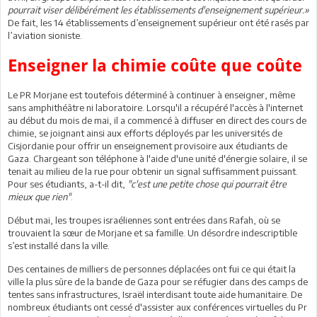
pourrait viser délibérément les établissements d'enseignement supérieur.»
De fait, les 14 établissements d’enseignement supérieur ont été rasés par
l’aviation sioniste.
Enseigner la chimie coûte que coûte
Le PR Morjane est toutefois déterminé à continuer à enseigner, même
sans amphithéâtre ni laboratoire. Lorsqu'il a récupéré l'accès à l'internet
au début du mois de mai, il a commencé à diffuser en direct des cours de
chimie, se joignant ainsi aux efforts déployés par les universités de
Cisjordanie pour offrir un enseignement provisoire aux étudiants de
Gaza. Chargeant son téléphone à l'aide d'une unité d'énergie solaire, il se
tenait au milieu de la rue pour obtenir un signal suffisamment puissant.
Pour ses étudiants, a-t-il dit,
"c'est une petite chose qui pourrait être
mieux que rien"
.
Début mai, les troupes israéliennes sont entrées dans Rafah, où se
trouvaient la sœur de Morjane et sa famille. Un désordre indescriptible
s’est installé dans la ville.
Des centaines de milliers de personnes déplacées ont fui ce qui était la
ville la plus sûre de la bande de Gaza pour se réfugier dans des camps de
tentes sans infrastructures, Israël interdisant toute aide humanitaire. De
nombreux étudiants ont cessé d'assister aux conférences virtuelles du Pr