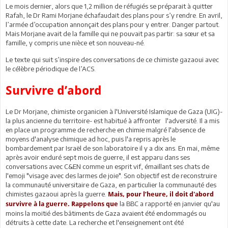
Le mois dernier, alors que 1,2 million de réfugiés se préparait à quitter
Rafah, le Dr Rami Morjane échafaudait des plans pour s’y rendre. En avril,
l’armée d’occupation annonçait des plans pour y entrer. Danger partout.
Mais Morjane avait de la famille qui ne pouvait pas partir: sa sœur et sa
famille, y compris une nièce et son nouveau-né.
Le texte qui suit s’inspire des conversations de ce chimiste gazaoui avec
le célèbre périodique de l’ACS.
Survivre d’abord
Le Dr Morjane, chimiste organicien à l'Université Islamique de Gaza (UIG)-
la plus ancienne du territoire- est habitué à affronter l'adversité. Il a mis
en place un programme de recherche en chimie malgré l'absence de
moyens d'analyse chimique ad hoc, puis l'a repris après le
bombardement par Israël de son laboratoire il y a dix ans. En mai, même
après avoir enduré sept mois de guerre, il est apparu dans ses
conversations avec C&EN comme un esprit vif, émaillant ses chats de
l'emoji "visage avec des larmes de joie". Son objectif est de reconstruire
la communauté universitaire de Gaza, en particulier la communauté des
chimistes gazaoui après la guerre.
Mais, pour l’heure, il doit d'abord
la BBC a rapporté en janvier qu'au
survivre à la guerre. Rappelons que
moins la moitié des bâtiments de Gaza avaient été endommagés ou
détruits à cette date. La recherche et l'enseignement ont été