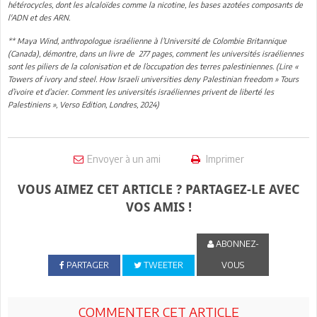
hétérocycles, dont les alcaloïdes comme la nicotine, les bases azotées composants de
l'ADN et des ARN.
** Maya Wind, anthropologue israélienne à l’Université de Colombie Britannique
(Canada), démontre, dans un livre de 277 pages, comment les universités israéliennes
sont les piliers de la colonisation et de l’occupation des terres palestiniennes. (Lire «
Towers of ivory and steel. How Israeli universities deny Palestinian freedom » Tours
d’ivoire et d’acier. Comment les universités israéliennes privent de liberté les
Palestiniens », Verso Edition, Londres, 2024)
Envoyer à un ami
Imprimer
VOUS AIMEZ CET ARTICLE ? PARTAGEZ-LE AVEC
VOS AMIS !
ABONNEZ-
PARTAGER
TWEETER
VOUS
COMMENTER CET ARTICLE