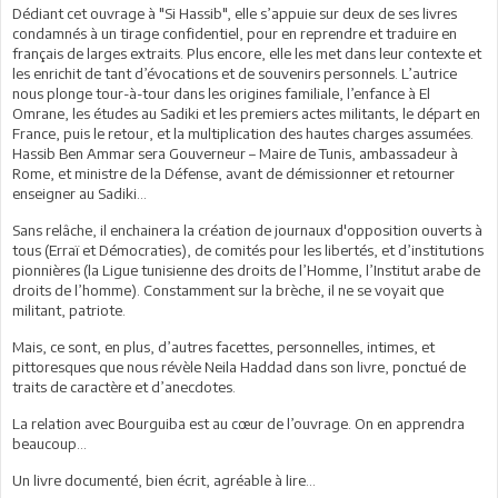
Dédiant cet ouvrage à "Si Hassib", elle s’appuie sur deux de ses livres
condamnés à un tirage confidentiel, pour en reprendre et traduire en
français de larges extraits. Plus encore, elle les met dans leur contexte et
les enrichit de tant d’évocations et de souvenirs personnels. L’autrice
nous plonge tour-à-tour dans les origines familiale, l’enfance à El
Omrane, les études au Sadiki et les premiers actes militants, le départ en
France, puis le retour, et la multiplication des hautes charges assumées.
Hassib Ben Ammar sera Gouverneur – Maire de Tunis, ambassadeur à
Rome, et ministre de la Défense, avant de démissionner et retourner
enseigner au Sadiki...
Sans relâche, il enchainera la création de journaux d'opposition ouverts à
tous (Erraï et Démocraties), de comités pour les libertés, et d’institutions
pionnières (la Ligue tunisienne des droits de l’Homme, l’Institut arabe de
droits de l’homme). Constamment sur la brèche, il ne se voyait que
militant, patriote.
Mais, ce sont, en plus, d’autres facettes, personnelles, intimes, et
pittoresques que nous révèle Neila Haddad dans son livre, ponctué de
traits de caractère et d’anecdotes.
La relation avec Bourguiba est au cœur de l’ouvrage. On en apprendra
beaucoup…
Un livre documenté, bien écrit, agréable à lire…