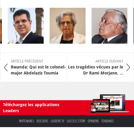
ARTICLE PRÉCÉDENT
ARTICLE SUIVANT
Rwanda: Qui est le colonel-
Les tragédies vécues par le
major Abdelaziz Toumia
Dr Rami Morjane, ...
Téléchargez les applications
Leaders
PARTENAIRES
DOSSIERS
LEADERS TV
SUCCESS STORY
OPINIONS
TENDANCE