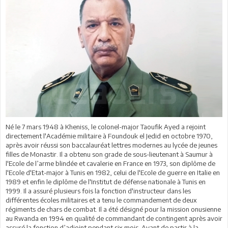
Né le 7 mars 1948 à Kheniss, le colonel-major Taoufik Ayed a rejoint
directement l'Académie militaire à Foundouk el Jedid en octobre 1970,
après avoir réussi son baccalauréat lettres modernes au lycée de jeunes
filles de Monastir. Il a obtenu son grade de sous-lieutenant à Saumur à
l'Ecole de l’arme blindée et cavalerie en France en 1973, son diplôme de
l'Ecole d'Etat-major à Tunis en 1982, celui de l'Ecole de guerre en Italie en
1989 et enfin le diplôme de l'Institut de défense nationale à Tunis en
1999. Il a assuré plusieurs fois la fonction d'instructeur dans les
différentes écoles militaires et a tenu le commandement de deux
régiments de chars de combat. Il a été désigné pour la mission onusienne
au Rwanda en 1994 en qualité de commandant de contingent après avoir
assuré la fonction d’adjoint pendant six mois. Avant de partir à la