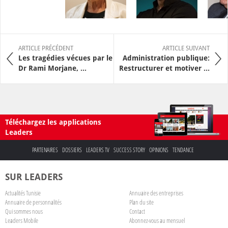
ARTICLE PRÉCÉDENT
ARTICLE SUIVANT
Les tragédies vécues par le
Administration publique:
Dr Rami Morjane, ...
Restructurer et motiver ...
Téléchargez les applications
Leaders
PARTENAIRES
DOSSIERS
LEADERS TV
SUCCESS STORY
OPINIONS
TENDANCE
SUR LEADERS
Actualités Tunisie
Annuaire des entreprises
Annuaire de personnalités
Plan du site
Qui sommes nous
Contact
Leaders Mobile
Abonnez-vous au mensuel