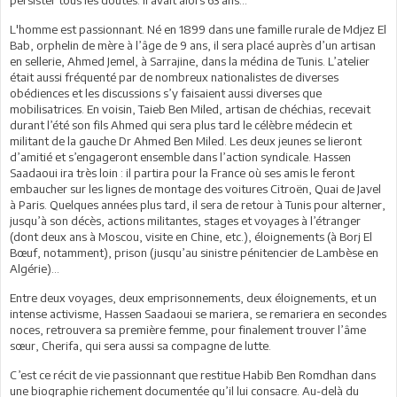
L'homme est passionnant. Né en 1899 dans une famille rurale de Mdjez El
Bab, orphelin de mère à l’âge de 9 ans, il sera placé auprès d’un artisan
en sellerie, Ahmed Jemel, à Sarrajine, dans la médina de Tunis. L’atelier
était aussi fréquenté par de nombreux nationalistes de diverses
obédiences et les discussions s’y faisaient aussi diverses que
mobilisatrices. En voisin, Taieb Ben Miled, artisan de chéchias, recevait
durant l’été son fils Ahmed qui sera plus tard le célèbre médecin et
militant de la gauche Dr Ahmed Ben Miled. Les deux jeunes se lieront
d’amitié et s’engageront ensemble dans l’action syndicale. Hassen
Saadaoui ira très loin : il partira pour la France où ses amis le feront
embaucher sur les lignes de montage des voitures Citroën, Quai de Javel
à Paris. Quelques années plus tard, il sera de retour à Tunis pour alterner,
jusqu’à son décès, actions militantes, stages et voyages à l’étranger
(dont deux ans à Moscou, visite en Chine, etc.), éloignements (à Borj El
Bœuf, notamment), prison (jusqu’au sinistre pénitencier de Lambèse en
Algérie)…
Entre deux voyages, deux emprisonnements, deux éloignements, et un
intense activisme, Hassen Saadaoui se mariera, se remariera en secondes
noces, retrouvera sa première femme, pour finalement trouver l’âme
sœur, Cherifa, qui sera aussi sa compagne de lutte.
C’est ce récit de vie passionnant que restitue Habib Ben Romdhan dans
une biographie richement documentée qu’il lui consacre. Au-delà du