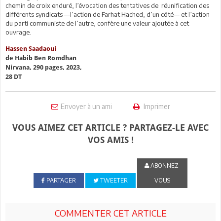
chemin de croix enduré, l’évocation des tentatives de réunification des
différents syndicats —l’action de Farhat Hached, d’un côté— et l’action
du parti communiste de l’autre, confère une valeur ajoutée à cet
ouvrage.
Hassen Saadaoui
de Habib Ben Romdhan
Nirvana, 290 pages, 2023,
28 DT
Envoyer à un ami
Imprimer
VOUS AIMEZ CET ARTICLE ? PARTAGEZ-LE AVEC
VOS AMIS !
ABONNEZ-
PARTAGER
TWEETER
VOUS
COMMENTER CET ARTICLE