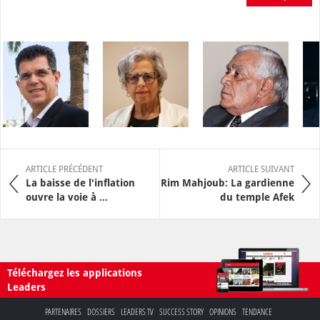
ARTICLE PRÉCÉDENT
ARTICLE SUIVANT
La baisse de l'inflation
Rim Mahjoub: La gardienne
ouvre la voie à ...
du temple Afek
Téléchargez les applications
Leaders
PARTENAIRES
DOSSIERS
LEADERS TV
SUCCESS STORY
OPINIONS
TENDANCE