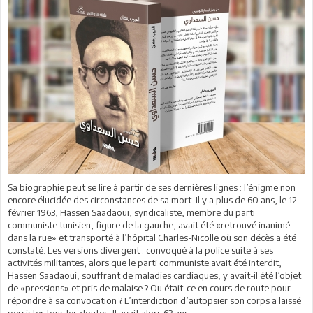
Sa biographie peut se lire à partir de ses dernières lignes : l’énigme non
encore élucidée des circonstances de sa mort. Il y a plus de 60 ans, le 12
février 1963, Hassen Saadaoui, syndicaliste, membre du parti
communiste tunisien, figure de la gauche, avait été «retrouvé inanimé
dans la rue» et transporté à l’hôpital Charles-Nicolle où son décès a été
constaté. Les versions divergent : convoqué à la police suite à ses
activités militantes, alors que le parti communiste avait été interdit,
Hassen Saadaoui, souffrant de maladies cardiaques, y avait-il été l’objet
de «pressions» et pris de malaise ? Ou était-ce en cours de route pour
répondre à sa convocation ? L’interdiction d’autopsier son corps a laissé
persister tous les doutes. Il avait alors 63 ans…