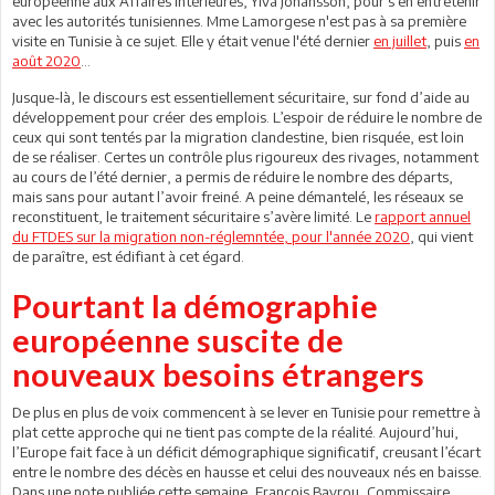
européenne aux Affaires intérieures, Ylva Johansson, pour s’en entretenir
avec les autorités tunisiennes. Mme Lamorgese n'est pas à sa première
visite en Tunisie à ce sujet. Elle y était venue l'été dernier
en juillet
, puis
en
août 2020
...
Jusque-là, le discours est essentiellement sécuritaire, sur fond d’aide au
développement pour créer des emplois. L’espoir de réduire le nombre de
ceux qui sont tentés par la migration clandestine, bien risquée, est loin
de se réaliser. Certes un contrôle plus rigoureux des rivages, notamment
au cours de l’été dernier, a permis de réduire le nombre des départs,
mais sans pour autant l’avoir freiné. A peine démantelé, les réseaux se
reconstituent, le traitement sécuritaire s’avère limité. Le
rapport annuel
du FTDES sur la migration non-réglemntée, pour l'année 2020
, qui vient
de paraître, est édifiant à cet égard.
Pourtant la démographie
européenne suscite de
nouveaux besoins étrangers
De plus en plus de voix commencent à se lever en Tunisie pour remettre à
plat cette approche qui ne tient pas compte de la réalité. Aujourd’hui,
l’Europe fait face à un déficit démographique significatif, creusant l’écart
entre le nombre des décès en hausse et celui des nouveaux nés en baisse.
Dans une note publiée cette semaine, François Bayrou, Commissaire