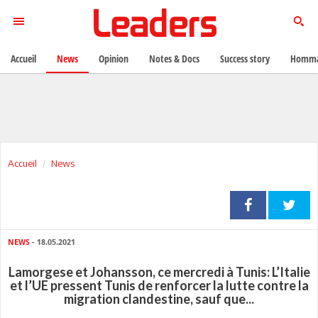
Accueil
News
Opinion
Notes & Docs
Success story
Homma
Accueil
News
NEWS
- 18.05.2021
Lamorgese et Johansson, ce mercredi à Tunis: L’Italie
et l’UE pressent Tunis de renforcer la lutte contre la
migration clandestine, sauf que...